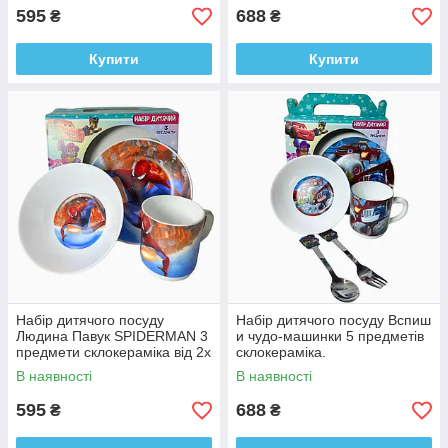
595
688
₴
₴
Купити
Купити
Набір дитячого посуду
Набір дитячого посуду Вспиш
Людина Павук SPIDERMAN 3
и чудо-машинки 5 предметів
предмети склокераміка від 2х
склокераміка.
років
В наявності
В наявності
595
688
₴
₴