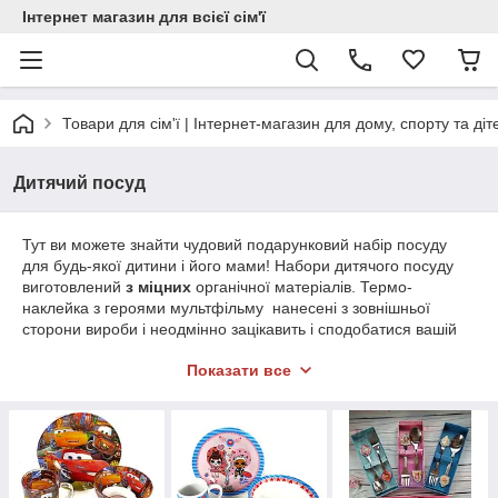
Інтернет магазин для всієї сім'ї
Товари для сім'ї | Інтернет-магазин для дому, спорту та діт
Дитячий посуд
Тут ви можете знайти чудовий подарунковий набір посуду
для будь-якої дитини і його мами! Набори дитячого посуду
виготовлений
з міцних
органічної матеріалів. Термо-
наклейка з героями мультфільму
нанесені з зовнішньої
сторони вироби і неодмінно зацікавить і сподобатися вашій
дитині. Такий набір посуду чудово підходить для
Показати все
використання
в мікрохвильовій печі
, а так само в
посудомийних машинах
. Ви зможете купити набір дитячого
посуду зі скла, металу і навіть силікону.
Подарувавши своїм діткам набір посуду з улюбленим Героєм,
ви забезпечите дитині
яскраві враження,
незабутні емоції і
тим самим підвищити їх апетит, так як вони будуть тепер
їсти