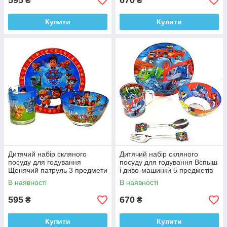
595
670
₴
₴
Купити
Купити
Дитячий набір скляного
Дитячий набір скляного
посуду для годування
посуду для годування Вспыш
Щенячий патруль 3 предмети
і диво-машинки 5 предметів
Metr+
Metr+
В наявності
В наявності
595
670
₴
₴
Купити
Купити