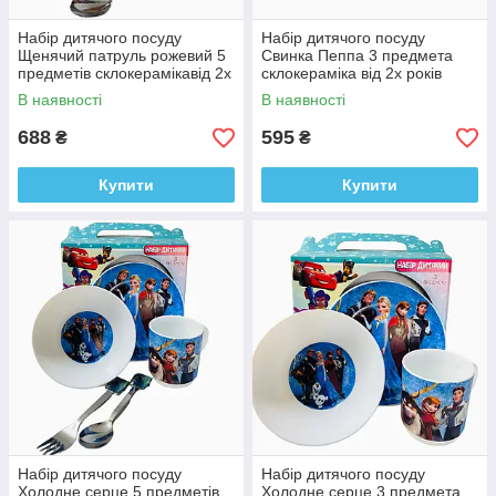
Набір дитячого посуду
Набір дитячого посуду
Щенячий патруль рожевий 5
Свинка Пеппа 3 предмета
предметів склокерамікавід 2х
склокераміка від 2х років
років
В наявності
В наявності
688
595
₴
₴
Купити
Купити
Набір дитячого посуду
Набір дитячого посуду
Холодне серце 5 предметів
Холодне серце 3 предмета