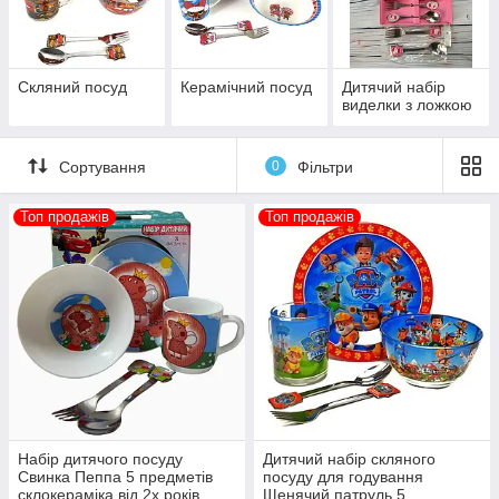
з задоволенням
.
Якщо у вас є питання, наш менеджер з
задоволенням допоможе зробити правильний
вибір.
Скляний посуд
Керамічний посуд
Дитячий набір
виделки з ложкою
Телефонуйте:
063 308 5300
Сортування
0
Фільтри
066 308 5300
Топ продажів
Топ продажів
Набір дитячого посуду
Дитячий набір скляного
Свинка Пеппа 5 предметів
посуду для годування
склокераміка від 2х років
Щенячий патруль 5