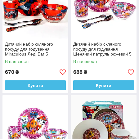
Дитячий набір скляного
Дитячий набір скляного
посуду для годування
посуду для годування
Miraculous Леді Баг 5
Щенячий патруль рожевий 5
предметів Metr+
предметів Metr+
В наявності
В наявності
670
688
₴
₴
Купити
Купити