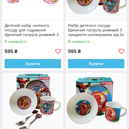
Дитячий набір скляного
Набір дитячого посуду
посуду для годування
Щенячий патруль рожевий 3
Щенячий патруль рожевий 3
предмети склокераміка від 2х
предмети Metr+
років
В наявності
В наявності
595
595
₴
₴
Купити
Купити