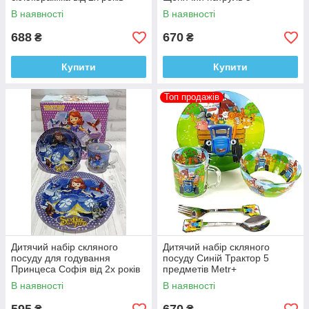
предметів Metr+
В наявності
В наявності
688
670
₴
₴
Купити
Купити
Топ продажів
Дитячий набір скляного
Дитячий набір скляного
посуду для годування
посуду Синій Трактор 5
Принцеса Софія від 2х років
предметів Metr+
В наявності
В наявності