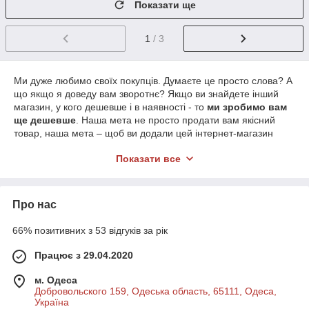
Показати ще
1
/ 3
Ми дуже любимо своїх покупців. Думаєте це просто слова? А
що якщо я доведу вам зворотнє? Якщо ви знайдете інший
магазин, у кого дешевше і в наявності - то
ми зробимо вам
ще дешевше
. Наша мета не просто продати вам якісний
товар, наша мета – щоб ви додали цей інтернет-магазин
4youandhouse.com.ua
в закладки і купували в нас
Показати все
регулярно, а для цього…
УВАГА
знижка від
5
до
30%
(залежно від товару):
1) Якщо ви з багатодітної сім'ї (три і більше дитини);
Про нас
2) Якщо ви робите покупку для дитячого садка, школи чи
дитячого будинку;
66% позитивних з 53 відгуків за рік
3) Якщо ваша дитина дуже потрібна посуд для годування
Працює з 29.04.2020
з улюбленими героями мультфільму, у вас не вистачає
коштів, ми готові надати додаткову знижку. Головне щоб ваша
м. Одеса
дитина був щасливий.
Добровольского 159, Одеська область, 65111, Одеса,
Україна
Для отримання додаткової знижки, озвучте це