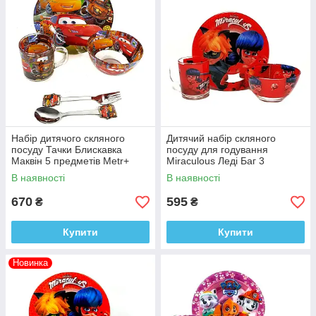
Набір дитячого скляного
Дитячий набір скляного
посуду Тачки Блискавка
посуду для годування
Маквін 5 предметів Metr+
Miraculous Леді Баг 3
(ММ2140)
предмети Metr+
В наявності
В наявності
670
595
₴
₴
Купити
Купити
Новинка