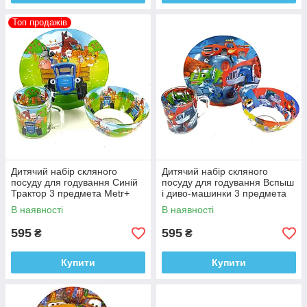
Топ продажів
Дитячий набір скляного
Дитячий набір скляного
посуду для годування Синій
посуду для годування Вспыш
Трактор 3 предмета Metr+
і диво-машинки 3 предмета
Metr+
В наявності
В наявності
595
595
₴
₴
Купити
Купити