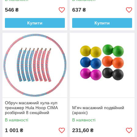
546
637
₴
₴
Купити
Купити
Обруч масажний хула-хуп
тренажер Hula Hoop CIMA
М'яч масажний подвійний
розбірний 8 секційний
(арахіс)
рожевий з блакитним
В наявності
В наявності
1 001
231,60
₴
₴