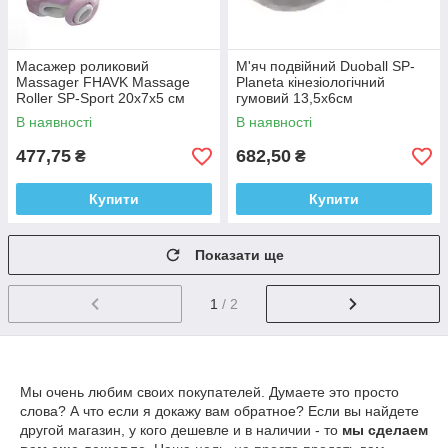
Масажер роликовий
М'яч подвійний Duoball SP-
Massager FHAVK Massage
Planeta кінезіологічний
Roller SP-Sport 20x7x5 см
гумовий 13,5x6см
ручний 2 масажери
В наявності
В наявності
477,75
682,50
₴
₴
Купити
Купити
Показати ще
1
/ 2
Мы очень любим своих покупателей. Думаете это просто
слова? А что если я докажу вам обратное? Если вы найдете
другой магазин, у кого дешевле и в наличии - то
мы сделаем