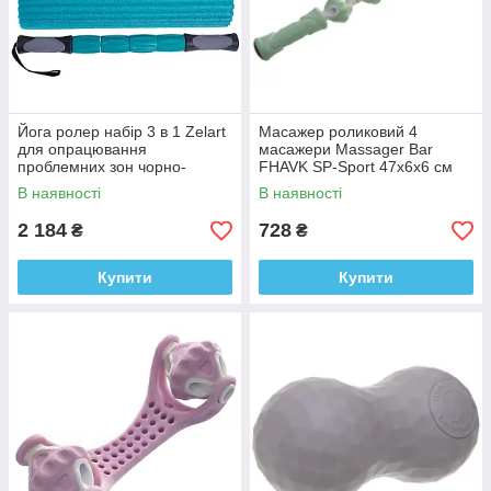
Йога ролер набір 3 в 1 Zelart
Масажер роликовий 4
для опрацювання
масажери Massager Bar
проблемних зон чорно-
FHAVK SP-Sport 47x6x6 см
мʼятний
ручний
В наявності
В наявності
2 184
728
₴
₴
Купити
Купити