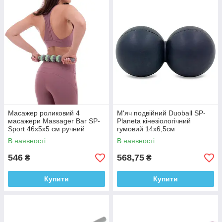
Масажер роликовий 4
М'яч подвійний Duoball SP-
масажери Massager Bar SP-
Planeta кінезіологічний
Sport 46x5x5 см ручний
гумовий 14x6,5см
В наявності
В наявності
546
568,75
₴
₴
Купити
Купити