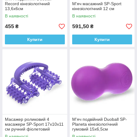
Record кінезіологічний
М'яч масажний SP-Sport
13,6x6см
кінезіологічний 12 см
В наявності
В наявності
455
591,50
₴
₴
Купити
Купити
Масажер роликовий 4
М'яч подвійний Duoball SP-
масажери SP-Sport 17x10x11
Planeta кінезіологічний
см ручний фіолетовий
гумовий 15x6,5см
В наявності
В наявності