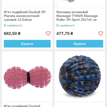
М'яч подвійний Duoball SP-
Масажер роликовий
Planeta кінезіологічний
Massager FHAVK Massage
гумовий 13,5x6см
Roller SP-Sport 20x7x5 см
ручний 2 масажери
В наявності
В наявності
682,50
477,75
₴
₴
Купити
Купити
М'яч подвійний Duoball