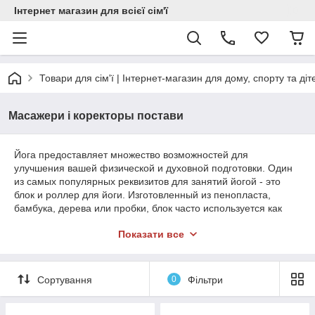
Інтернет магазин для всієї сім'ї
Товари для сім'ї | Інтернет-магазин для дому, спорту та діт
Масажери і коректоры постави
Йога предоставляет множество возможностей для
улучшения вашей физической и духовной подготовки. Один
из самых популярных реквизитов для занятий йогой - это
блок и роллер для йоги. Изготовленный из пенопласта,
бамбука, дерева или пробки, блок часто используется как
продолжение рук, но также может поддерживать спину,
Показати все
голову и бедра, помогая телу принять позу.
Блоки и роллеры для йоги:
Сортування
0
Фільтри
Поддерживют диапазон движений, тем самым
сокращая расстояние между вами и полом
(«приближая пол к вам»);