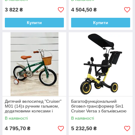
3 822
4 504,50
₴
₴
Купити
Купити
Дитячий велосипед "Cruiser"
Багатофункціональний
M01 (14)з ручним гальмом,
біговел-трансформер 5in1
додатковими колесами і
Cruiser Versa з батьківською
кошиком.
ручкою, козирком і захисним
В наявності
В наявності
бортиком, від 1 року.
4 795,70
5 232,50
₴
₴