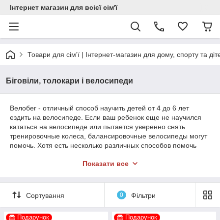
Інтернет магазин для всієї сім'ї
Товари для сім'ї | Інтернет-магазин для дому, спорту та діт
Біговіли, толокари і велосипеди
Велобег - отличный способ научить детей от 4 до 6 лет
ездить на велосипеде. Если ваш ребенок еще не научился
кататься на велосипеде или пытается уверенно снять
тренировочные колеса, балансировочные велосипеды могут
помочь. Хотя есть несколько различных способов помочь
ребенку перейти от тренировочных колес, использование
Показати все
беговелов - самый простой и часто самый эффективный
способ. Балансировочные велосипеды очень просты, легки и
легко балансируются. Их упрощенный дизайн позволяет
детям сосредоточиться на главной цели - научиться
Сортування
0
Фільтри
балансировать, сидя на велосипеде. Обучение педали с
одновременным обучением балансировке разделяет
Подарунок
Подарунок