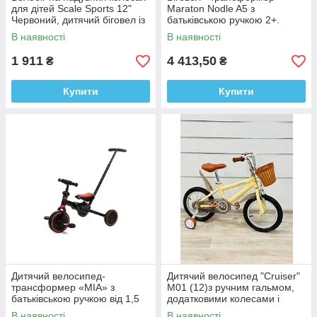
для дітей Scale Sports 12"
Maraton Nodle A5 з
Червоний, дитячий біговел із
батьківською ручкою 2+.
ручним гальмом
В наявності
В наявності
1 911
4 413,50
₴
₴
Купити
Купити
Дитячий велосипед-
Дитячий велосипед "Cruiser"
трансформер «MIA» з
M01 (12)з ручним гальмом,
батьківською ручкою від 1,5
додатковими колесами і
років
кошиком.
В наявності
В наявності