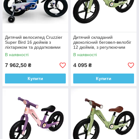
Дитячий велосипед Cruzzier
Дитячий складаний
Super Bird 16 дюймів з
двоколісний беговел-велобіг
ліхтариком та додатковими
12 дюймів, з регулюючим
колесами від 4-6 років
сидінням 1288 від 2х років
В наявності
В наявності
7 962,50
4 095
₴
₴
Купити
Купити