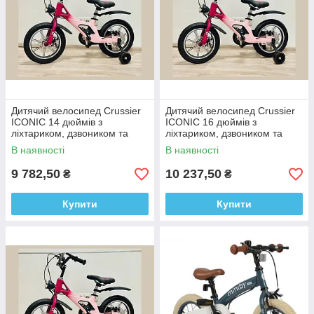
Дитячий велосипед Crussier
Дитячий велосипед Crussier
ICONIC 14 дюймів з
ICONIC 16 дюймів з
ліхтариком, дзвоником та
ліхтариком, дзвоником та
додатковими колесами від 3х
додатковими колесами від 4х
В наявності
В наявності
років Рожевий
років Рожевий
9 782,50
10 237,50
₴
₴
Купити
Купити