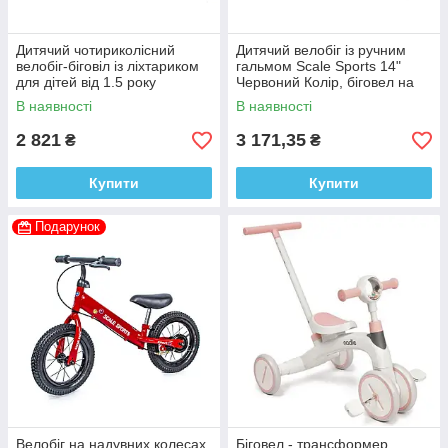
Дитячий чотириколісний
Дитячий велобіг із ручним
велобіг-біговіл із ліхтариком
гальмом Scale Sports 14"
для дітей від 1.5 року
Червоний Колір, біговел на
надувних колесах для дітей
В наявності
В наявності
2 821
3 171,35
₴
₴
Купити
Купити
Подарунок
Велобіг на надувних колесах
Біговел - трансформер