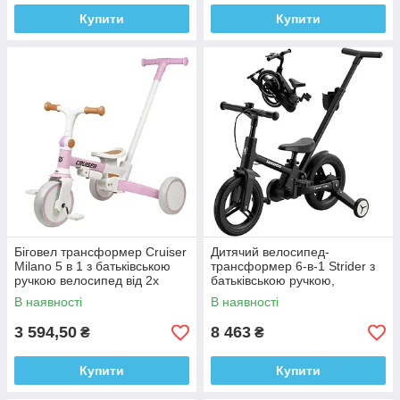
Купити
Купити
Біговел трансформер Cruiser
Дитячий велосипед-
Milano 5 в 1 з батьківською
трансформер 6-в-1 Strider з
ручкою велосипед від 2х
батьківською ручкою,
років
додатковими колесами та
В наявності
В наявності
педалями, колеса 12" від 2х
років
3 594,50
8 463
₴
₴
Купити
Купити