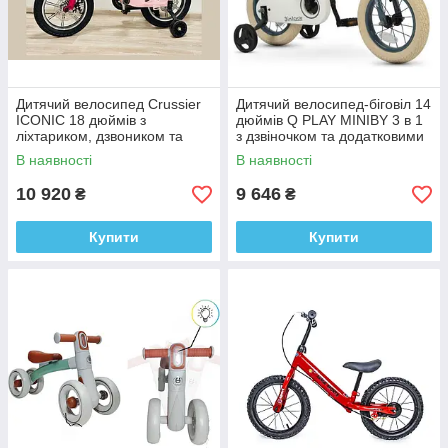
Дитячий велосипед Crussier
Дитячий велосипед-біговіл 14
ICONIC 18 дюймів з
дюймів Q PLAY MINIBY 3 в 1
ліхтариком, дзвоником та
з дзвіночком та додатковими
додатковими колесами від 5х
колесами
В наявності
В наявності
років Рожевий
10 920
9 646
₴
₴
Купити
Купити