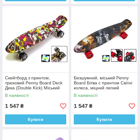
Скейтборд з принтом,
Безшумний, міський Penny
трюковий Penny Board Deck
Board Бітва с принтом Світні
Дека (Double Kick) Міський
колеса, міцний легкий
Безшумний світні колеса
В наявності
В наявності
1 547
1 547
₴
₴
Купити
Купити