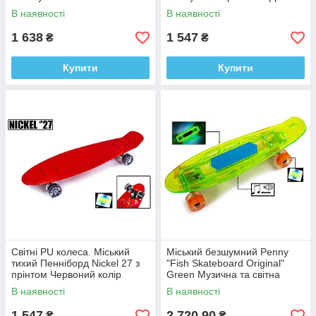
колеса.Трюковий,
(Double Kick) колеса що
В наявності
В наявності
Безшумний, Торцевий вигин
світяться
1 638
1 547
₴
₴
Купити
Купити
Cвітні PU колеса. Міський
Міський безшумний Penny
тихий Пенніборд Nickel 27 з
"Fish Skateboard Original"
прінтом Червоний колір
Green Музична та світна
трюковий
дека, Багатофункціональний
В наявності
В наявності
1 547
2 720,90
₴
₴