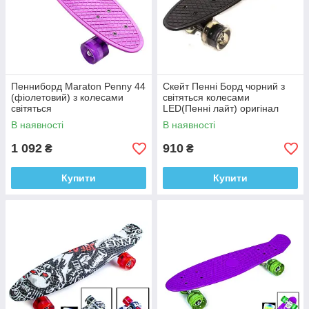
Пенниборд Maraton Penny 44
Скейт Пенні Борд чорний з
(фіолетовий) з колесами
світяться колесами
світяться
LED(Пенні лайт) оригінал
В наявності
В наявності
1 092
910
₴
₴
Купити
Купити