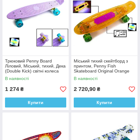
Трюковий Penny Board
Міський тихий скейтборд з
Ліловий, Міський, тихий, Дека
принтом, Penny Fish
(Double Kick) світні колеса
Skateboard Original Orange
Музична та світна дека
В наявності
В наявності
1 274
2 720,90
₴
₴
Купити
Купити