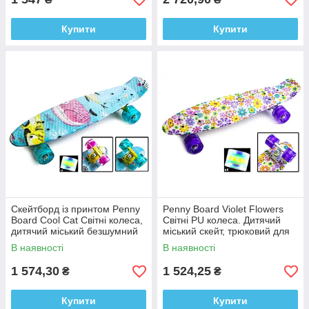
Купити
Купити
Скейтборд із принтом Penny
Penny Board Violet Flowers
Board Cool Cat Світні колеса,
Світні PU колеса. Дитячий
дитячий міський безшумний
міський скейт, трюковий для
трюковий
підлітків, легкий та прочный
В наявності
В наявності
1 574,30
1 524,25
₴
₴
Купити
Купити