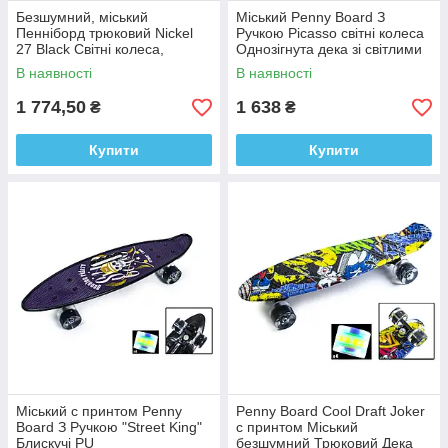
Безшумний, міський
Міський Penny Board З
Пенніборд трюковий Nickel
Ручкою Picasso світні колеса
27 Black Світні колеса,
Однозігнута дека зі світлими
легкий, міцний
колесами PU, безшумний
В наявності
В наявності
трюковий
1 774,50
1 638
₴
₴
Купити
Купити
Міський с принтом Penny
Penny Board Cool Draft Joker
Board З Ручкою "Street King"
с принтом Міський
Блискучі PU
безшумний Трюковий Дека