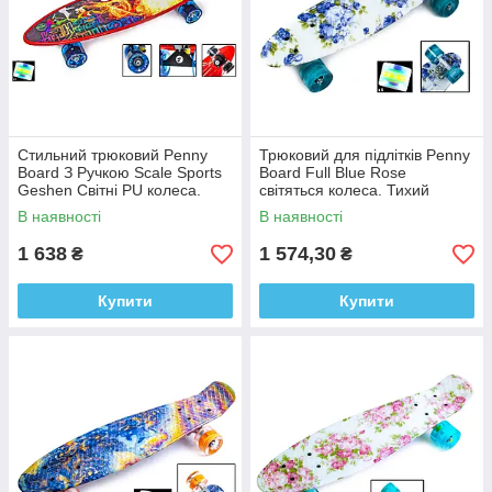
Стильний трюковий Penny
Трюковий для підлітків Penny
Board З Ручкою Scale Sports
Board Full Blue Rose
Geshen Світні PU колеса.
світяться колеса. Тихий
Міський, легкий та
скейтборд з міським принтом
В наявності
В наявності
безшумний
1 638
1 574,30
₴
₴
Купити
Купити