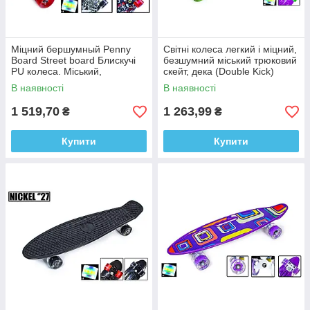
Міцний беpшумный Penny
Світні колеса легкий і міцний,
Board Street board Блискучі
безшумний міський трюковий
PU колеса. Міський,
скейт, дека (Double Kick)
трюковий
Penny Board Violet
В наявності
В наявності
1 519,70
1 263,99
₴
₴
Купити
Купити