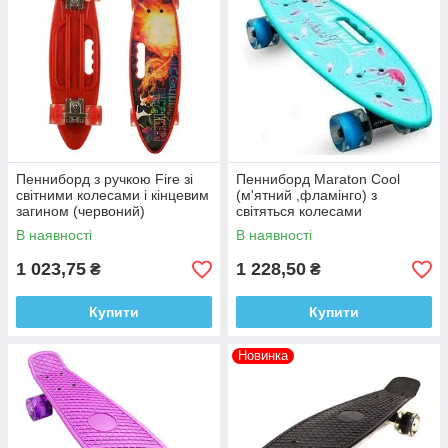
Пенниборд з ручкою Fire зі
Пенниборд Maraton Cool
світними колесами і кінцевим
(м'ятний ,фламінго) з
загином (червоний)
світяться колесами
В наявності
В наявності
1 023,75
1 228,50
₴
₴
Купити
Купити
Новинка