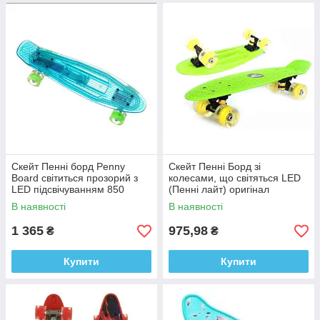
Скейт Пенні борд Penny
Скейт Пенні Борд зі
Board світиться прозорий з
колесами, що світяться LED
LED підсвічуванням 850
(Пенні лайт) оригінал
(блакитний)
В наявності
В наявності
1 365
975,98
₴
₴
Купити
Купити