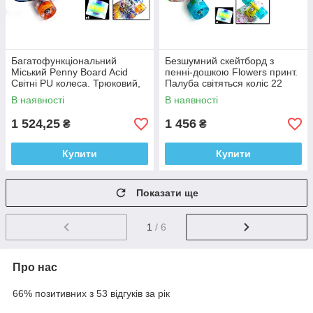
Багатофункціональний
Безшумний скейтборд з
Міський Penny Board Acid
пенні-дошкою Flowers принт.
Світні PU колеса. Трюковий,
Палуба світяться коліс 22
бесшумный, стильный и
дюйми
В наявності
В наявності
лёгкий
1 524,25
1 456
₴
₴
Купити
Купити
Показати ще
1
/ 6
Про нас
66% позитивних з 53 відгуків за рік