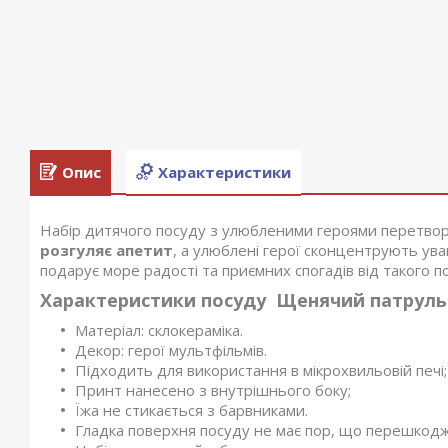
Опис
Характеристики
Набір дитячого посуду з улюбленими героями перетвори
розгуляє апетит
, а улюблені герої сконцентрують ув
подарує море радості та приємних спогадів від такого п
Характеристики посуду Щенячий патруль
Матеріал: склокераміка.
Декор: герої мультфільмів.
Підходить для використання в мікрохвильовій печі;
Принт нанесено з внутрішнього боку;
Їжа не стикається з барвниками.
Гладка поверхня посуду не має пор, що перешкод