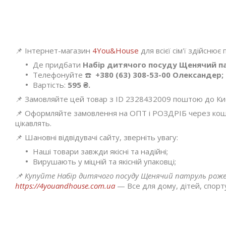
📌 Інтернет-магазин
4You&House
для всієї сім'ї здійснює
Де придбати
Набір дитячого посуду Щенячий па
Телефонуйте ☎️
+380 (63) 308-53-00 Олександер;
Вартість:
595 ₴.
📌 Замовляйте цей товар з ID 2328432009 поштою до Києва
📌 Оформляйте замовлення на ОПТ і РОЗДРІБ через кошик
цікавлять.
📌 Шановні відвідувачі сайту, зверніть увагу:
Наші товари завжди якісні та надійні;
Вирушають у міцній та якісній упаковці;
📌 Купуйте Набір дитячого посуду Щенячий патруль рожеви
https://4youandhouse.com.ua
— Все для дому, дітей, спорту