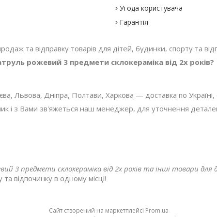
Угода користувача
Гарантія
 продаж та відправку товарів для дітей, будинки, спорту та відп
труль рожевий 3 предмети склокераміка від 2х років?
, Львова, Дніпра, Полтави, Харкова — доставка по Україні, с
 і з Вами зв'яжеться наш менеджер, для уточнення деталей з
й 3 предмети склокераміка від 2х років та інші товари для д
 та відпочинку в одному місці!
Сайт створений на маркетплейсі
Prom.ua