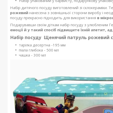
Набір упакований у барвисту, подарункову упаковк
Набір дитячого посуду виготовлений зі склокераміки. 
рожевий
нанесена з зовнішньої сторони виробу і неодм
посуду прекрасно підходить для використання
в мікро
Подарувавши своїм діткам набір посуду з улюбленим Г
емоції й у такий спосіб підвищите їхній апетит, а
Набір посуду Щенячий патруль рожевий с
тарілка десертна -195 мм
піала глибока - 500 мл
чашка - 300 мл