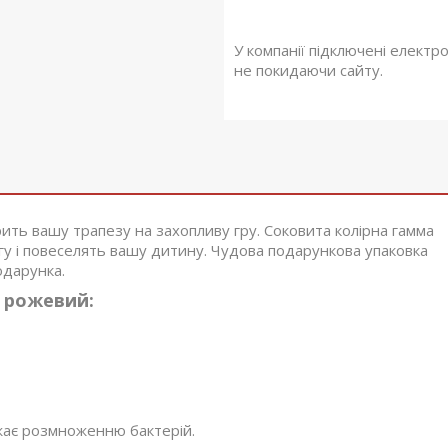
У компанії підключені електр
не покидаючи сайту.
ть вашу трапезу на захопливу гру. Соковита колірна гамма
агу і повеселять вашу дитину. Чудова подарункова упаковка
одарунка.
 рожевий:
жає розмноженню бактерій.