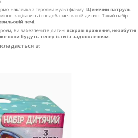
у.
Термо-наклейка з героями мультфільму
Щенячий патруль
інно зацікавить і сподобатися вашій дитині. Такий набір
хвильовій печі.
ероєм, Ви забезпечите дитині
яскраві враження, незабутні
дже вони будуть тепер їсти із задоволенням.
.
кладається з: