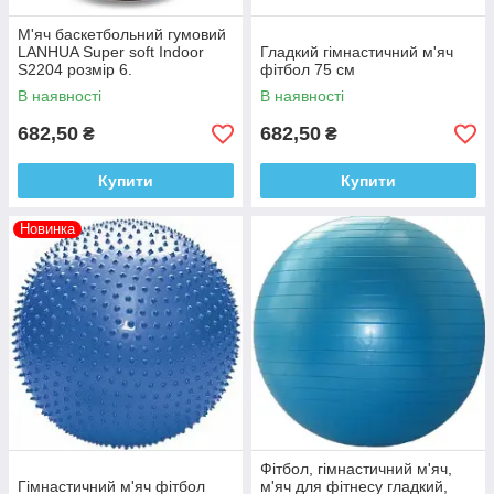
М'яч баскетбольний гумовий
LANHUA Super soft Indoor
Гладкий гімнастичний м'яч
S2204 розмір 6.
фітбол 75 см
В наявності
В наявності
682,50
682,50
₴
₴
Купити
Купити
Новинка
Фітбол, гімнастичний м'яч,
Гімнастичний м'яч фітбол
м'яч для фітнесу гладкий,