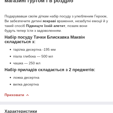
магазині гуртом і в роздріб
Подарувавши своїм діткам набір посуду з улюбленим Героєм,
Ви забезпечите дитині
яскраві
враження, незабутні емоції й у
такий спосіб
Підвищте їхній апетит
, позаяк вони
будуть тепер їсти з задоволенням.
Набір посуду Тачки Блискавка Маквін
складається з:
тарілка десертна -195 мм
піала глибока — 500 мл
чашка — 250 мл
Набір приладів складається з 2 предметів:
ложка десертна
вилка десертна
Приховати
Характеристики