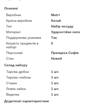
Основні
Виробник
Metr+
Країна виробник
Китай
Тип
Набір посуду
Матеріал
Ударостійке скло
Подарункова упаковка
Так
Кількість предметів в
5
наборі
Персонажі
Принцеса Софія
Стан
Новий
Склад набору
Тарілка дрібна
1 шт.
Тарілка глибока
1 шт.
Стакан
1 шт.
Ложка чайна
1 шт.
Виделка
1 шт.
Додаткові характеристики