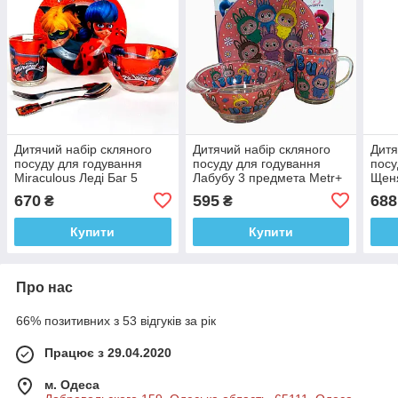
Дитячий набір скляного
Дитячий набір скляного
Дитя
посуду для годування
посуду для годування
посу
Miraculous Леді Баг 5
Лабубу 3 предмета Metr+
Щеня
предметів Metr+
5 пр
670
595
688
₴
₴
Купити
Купити
Про нас
66% позитивних з 53 відгуків за рік
Працює з 29.04.2020
м. Одеса