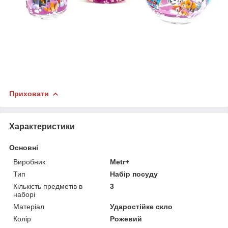
Приховати
Характеристики
Основні
Виробник
Metr+
Тип
Набір посуду
Кількість предметів в
3
наборі
Матеріал
Ударостійке скло
Колір
Рожевий