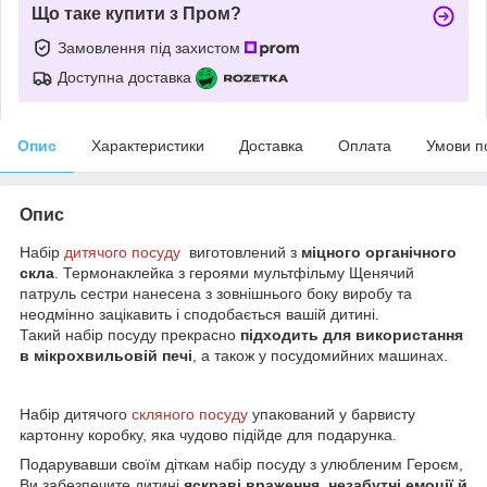
Що таке купити з Пром?
Замовлення під захистом
Доступна доставка
Опис
Характеристики
Доставка
Оплата
Умови п
Опис
Набір
дитячого посуду
виготовлений з
міцного органічного
скла
. Термонаклейка з героями мультфільму Щенячий
патруль сестри нанесена з зовнішнього боку виробу та
неодмінно зацікавить і сподобається вашій дитині.
Такий набір посуду прекрасно
підходить для використання
в мікрохвильовій печі
, а також у посудомийних машинах.
Набір дитячого
скляного посуду
упакований у барвисту
картонну коробку, яка чудово підійде для подарунка.
Подарувавши своїм діткам набір посуду з улюбленим Героєм,
Ви забезпечите дитині
яскраві враження, незабутні емоції й