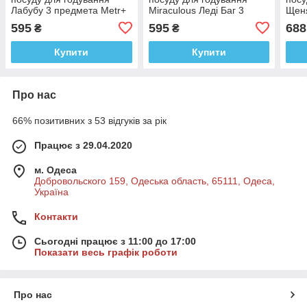
Лабубу 3 предмета Metr+
Miraculous Леді Баг 3
Щеня
предмети Metr+
5 пр
595
595
688
₴
₴
Купити
Купити
Про нас
66% позитивних з 53 відгуків за рік
Працює з 29.04.2020
м. Одеса
Добровольского 159, Одеська область, 65111, Одеса,
Україна
Контакти
Сьогодні працює з 11:00 до 17:00
Показати весь графік роботи
Про нас