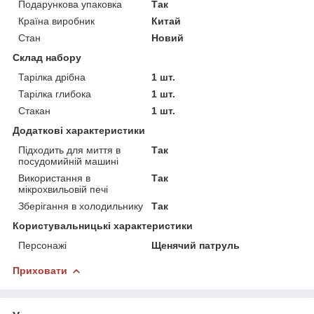
Подарункова упаковка
Так
Країна виробник
Китай
Стан
Новий
Склад набору
Тарілка дрібна
1 шт.
Тарілка глибока
1 шт.
Стакан
1 шт.
Додаткові характеристики
Підходить для миття в
Так
посудомийній машині
Використання в
Так
мікрохвильовій печі
Зберігання в холодильнику
Так
Користувальницькі характеристики
Персонажі
Щенячий патруль
Приховати