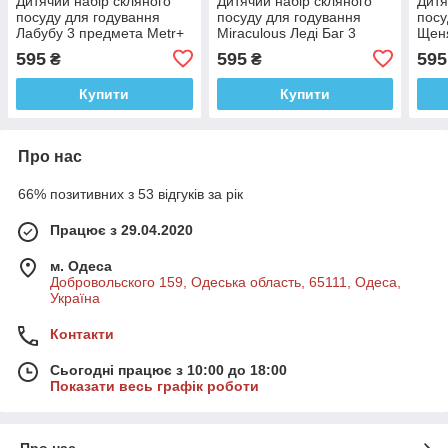
Дитячий набір скляного
Дитячий набір скляного
Дитя
посуду для годування
посуду для годування
посу
Лабубу 3 предмета Metr+
Miraculous Леді Баг 3
Щеня
предмети Metr+
3 пр
595
595
595
₴
₴
Купити
Купити
Про нас
66% позитивних з 53 відгуків за рік
Працює з 29.04.2020
м. Одеса
Добровольского 159, Одеська область, 65111, Одеса,
Україна
Контакти
Сьогодні працює з 10:00 до 18:00
Показати весь графік роботи
Про нас