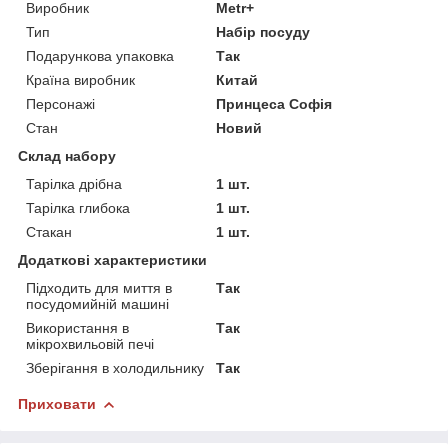
Виробник
Metr+
Тип
Набір посуду
Подарункова упаковка
Так
Країна виробник
Китай
Персонажі
Принцеса Софія
Стан
Новий
Склад набору
Тарілка дрібна
1 шт.
Тарілка глибока
1 шт.
Стакан
1 шт.
Додаткові характеристики
Підходить для миття в
Так
посудомийній машині
Використання в
Так
мікрохвильовій печі
Зберігання в холодильнику
Так
Приховати