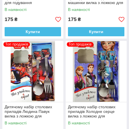
для годування
машинки вилка з ложкою для
годування
В наявності
В наявності
175
175
₴
₴
Купити
Купити
Топ продажів
Топ продажів
Дитячому набір столових
Дитячому набір столових
приладів Людина Павук
приладів Холодне серце
вилка з ложкою для
вилка з ложкою для
годування
годування
В наявності
В наявності