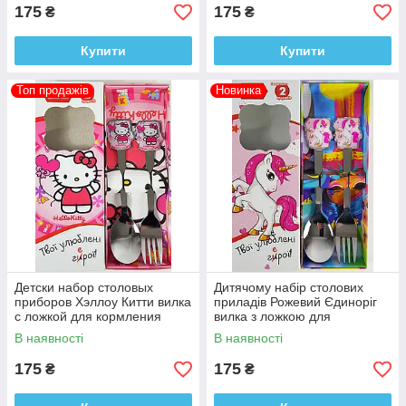
175
175
₴
₴
Купити
Купити
Топ продажів
Новинка
Детски набор столовых
Дитячому набір столових
приборов Хэллоу Китти вилка
приладів Рожевий Єдиноріг
с ложкой для кормления
вилка з ложкою для
годування
В наявності
В наявності
175
175
₴
₴