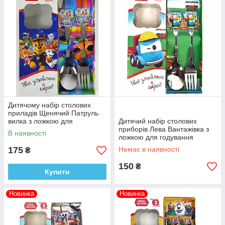
Дитячому набір столових
приладів Щенячий Патруль
вилка з ложкою для
Дитячий набір столових
годування
приборів Лева Вантажівка з
В наявності
ложкою для годування
175
Немає в наявності
₴
150
₴
Купити
Новинка
Новинка