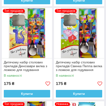
Купити
Купити
Топ продажів
Топ продажів
Дитячому набір столових
Дитячому набір столових
приладів Динозаври вилка з
приладів Свинка Пеппа вилка
ложкою для годування
з ложкою для годування
В наявності
В наявності
175
175
₴
₴
Купити
Купити
Топ продажів
Новинка