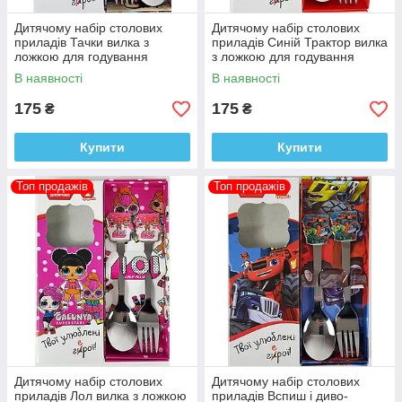
Дитячому набір столових
Дитячому набір столових
приладів Тачки вилка з
приладів Синій Трактор вилка
ложкою для годування
з ложкою для годування
В наявності
В наявності
175
175
₴
₴
Купити
Купити
Топ продажів
Топ продажів
Дитячому набір столових
Дитячому набір столових
приладів Лол вилка з ложкою
приладів Вспиш і диво-