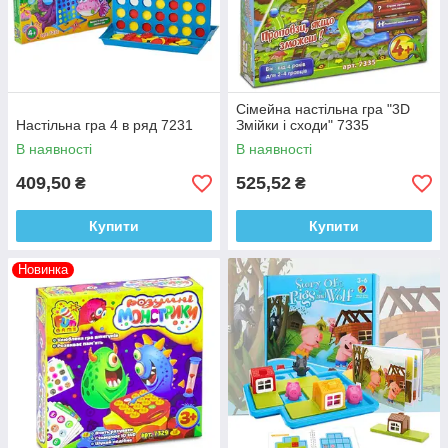
Сімейна настільна гра "3D
Настільна гра 4 в ряд 7231
Змійки і сходи" 7335
В наявності
В наявності
409,50
525,52
₴
₴
Купити
Купити
Новинка