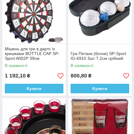
Мішень для гри в дартс із
кришками BOTTLE CAP SP-
Гра Петанк (бочче) SP-Sport
Sport A002P 39см
IG-6910 3шт 7,2см срібний
В наявності
В наявності
1 192,10
800,80
₴
₴
Купити
Купити