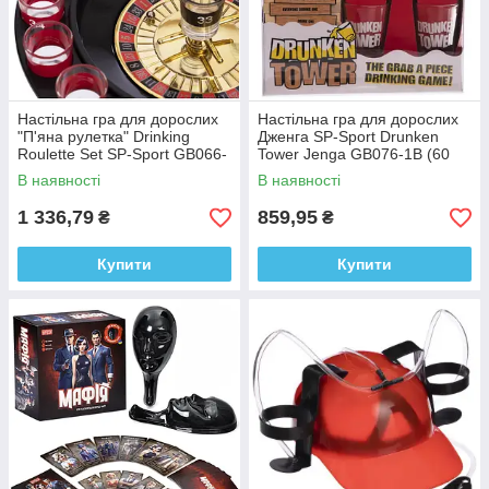
Настільна гра для дорослих
Настільна гра для дорослих
"П'яна рулетка" Drinking
Дженга SP-Sport Drunken
Roulette Set SP-Sport GB066-
Tower Jenga GB076-1B (60
P (на16 стопок)
шт)
В наявності
В наявності
1 336,79
859,95
₴
₴
Купити
Купити