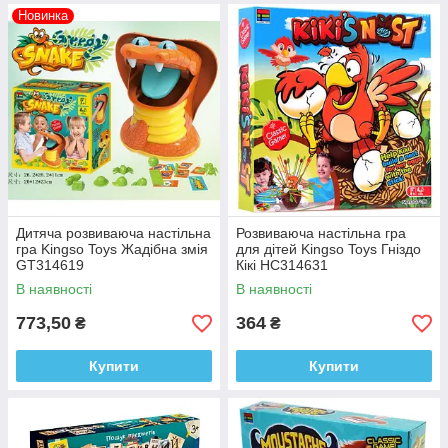
Новинка
Дитяча розвиваюча настільна
Розвиваюча настільна гра
гра Kingso Toys Жадібна змія
для дітей Kingso Toys Гніздо
GT314619
Кікі HC314631
В наявності
В наявності
773,50
364
₴
₴
Купити
Купити