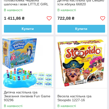
головоломка Червона
Дитяча настільна гра Смішно
шапочка і вовк LITTLE GIRL
їсти яблука 66820
AND WOLF 099
В наявності
В наявності
1 411,86
722,08
₴
₴
Купити
Купити
Дитяча настільна гра
Змагання пінгвінів Fun Game
Весела настільна гра
93296
Stoopido 1227-16
В наявності
В наявності