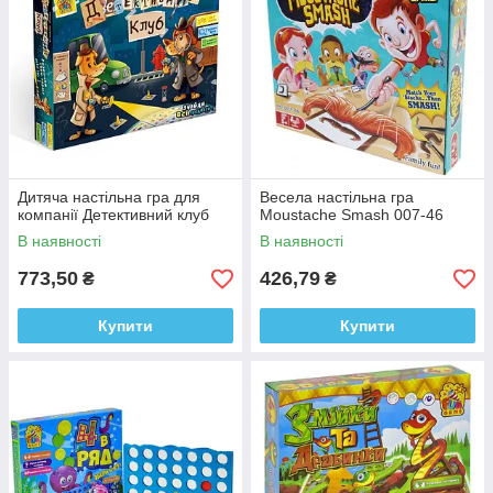
Дитяча настільна гра для
Весела настільна гра
компанії Детективний клуб
Moustache Smash 007-46
В наявності
В наявності
773,50
426,79
₴
₴
Купити
Купити