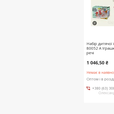
Набір дитячої
80052 А Іграшк
речі
1 046,50 ₴
Немає в наявно
Оптом і в розд
+380 (63) 30
Олексан