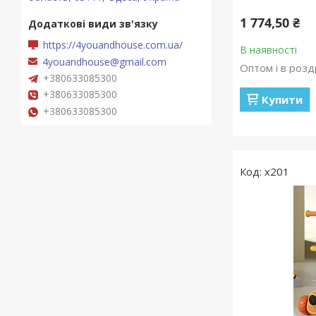
1 774,50 ₴
https://4youandhouse.com.ua/
В наявності
4youandhouse@gmail.com
Оптом і в розд
+380633085300
+380633085300
Купити
+380633085300
х201