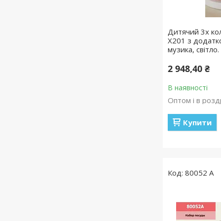
Дитячий 3х ко
X201 з додатк
музика, світло.
2 948,40 ₴
В наявності
Оптом і в розд
Купити
80052 А