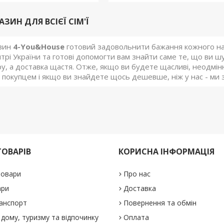
АЗИН ДЛЯ ВСІЄЇ СІМ'Ї
азин
4-You&House
готовий задовольнити бажання кожного наш
рі України та готові допомогти вам знайти саме те, що ви ш
у, а доставка щастя. Отже, якщо ви будете щасливі, неодмінн
покупцем і якщо ви знайдете щось дешевше, ніж у нас - ми 
ТОВАРІВ
КОРИСНА ІНФОРМАЦІЯ
товари
Про нас
ари
Доставка
анспорт
Повернення та обмін
дому, туризму та відпочинку
Оплата