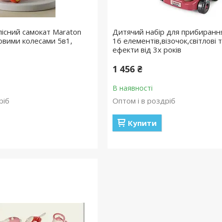
лісний самокат Maraton
Дитячий набір для прибиранн
овими колесами 5в1,
16 елементів,візочок,світлові т
ефекти від 3х років
1 456 ₴
В наявності
ріб
Оптом і в роздріб
Купити