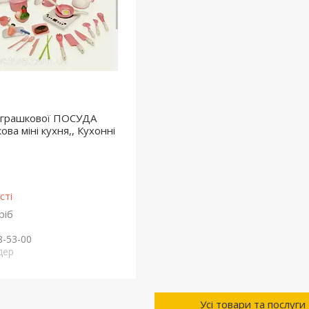
 іграшкової ПОСУДА
ова міні кухня,, Кухонні
сті
ріб
8-53-00
дер
Усі товари та послуги