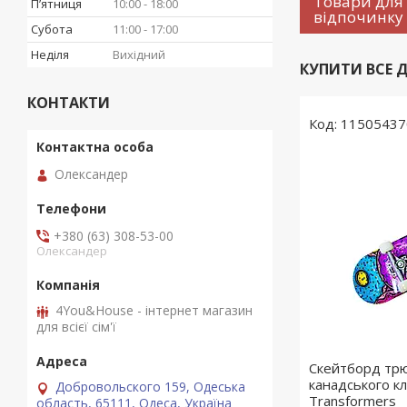
Товари для 
Пʼятниця
10:00
18:00
відпочинку
Субота
11:00
17:00
Неділя
Вихідний
КУПИТИ ВСЕ Д
КОНТАКТИ
11505437
Олександер
+380 (63) 308-53-00
Олександер
4You&House - інтернет магазин
для всієї сім'ї
Скейтборд трю
канадського кл
Добровольского 159, Одеська
Transformers
область, 65111, Одеса, Україна