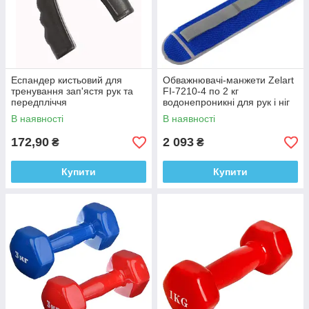
Еспандер кистьовий для
Обважнювачі-манжети Zelart
тренування зап'ястя рук та
FI-7210-4 по 2 кг
передпліччя
водонепроникні для рук і ніг
В наявності
В наявності
172,90
2 093
₴
₴
Купити
Купити