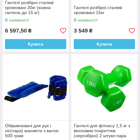
Гантелі розбірні сталеві
хромовані 30кг (кожна
Гантелі розбірні сталеві
гантель до 15 кг)
хромовані 15кг
В наявності
В наявності
6 597,50
3 549
₴
₴
Купити
Купити
Обважнювачі для рук і
Гантелі для фітнесу 1,5 кг з
ніг(пара) манжети з вагою
вініловим покриттям
500 грам
(нерозбірні) 2 штуки пара