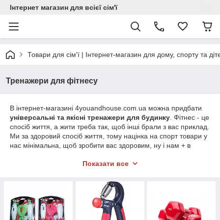
Інтернет магазин для всієї сім'ї
Товари для сім'ї | Інтернет-магазин для дому, спорту та діт
Тренажери для фітнесу
В інтернет-магазині 4youandhouse.com.ua можна придбати
універсальні та якісні тренажери для будинку
. Фітнес - це
спосіб життя, а жити треба так, щоб інші брали з вас приклад.
Ми за здоровий спосіб життя, тому націнка на спорт товари у
нас мінімальна, щоб зробити вас здоровим, ну і нам + в
карму)) Тому ви легко зможете підібрати якісний тренажер за
Показати все
доступною ціною
, адже ми
працюємо на пряму і самі є
постачальниками
. Еспандер для міцного рукостискання,
дошка для віджимань для сильних грудних м'язів, або ж диск
здоров'я для тонкої талії, тут є все - для активних тренувань.
Якщо у вас є питання, наш менеджер з
задоволенням допоможе зробити правильний