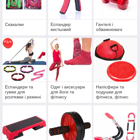
вибір.
Телефонуйте:
063 308 5300
Скакалки
Еспандер
Гантелі і
066 308 5300
кистьовий
обважнювачі
Еспандери та
Одяг і аксесуари
Напісфери та
гумки для
для йоги та
подушки для
розтяжки і ремені
фітнесу
фітнеса, фітнес
батути