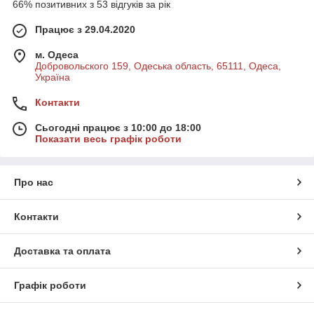
66% позитивних з 53 відгуків за рік
2) Якщо ви робите покупку для дитячого садка, школи чи
дитячого будинку;
Працює з 29.04.2020
3) Якщо ваша дитина дуже хоче саме цю скакалку або
гімнастичну півсферу, а у вас не вистачає коштів, ми готові
м. Одеса
Добровольского 159, Одеська область, 65111, Одеса,
надати додаткову знижку. Головне щоб ваша дитина був
Україна
щасливий.
Для отримання додаткової знижки, озвучте це
Контакти
нашому менеджеру по телефону і він із
задоволенням її надасть, і проконсультує.
Сьогодні працює з 10:00 до 18:00
Показати весь графік роботи
Звоните:
063 308 5300
Про нас
066 308 5300
Контакти
Доставка та оплата
Графік роботи