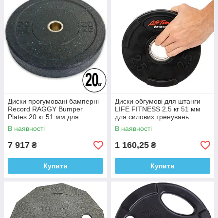
Диски прогумовані бамперні
Диски обгумові для штанги
Record RAGGY Bumper
LIFE FITNESS 2.5 кг 51 мм
Plates 20 кг 51 мм для
для силових тренувань
кросфіту
В наявності
В наявності
7 917
1 160,25
₴
₴
Купити
Купити