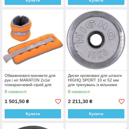
Купити
Купити
Обважнювачі-манжети для
Диски хромовані для штанги
рук і ніг MARATON 2x1кг
HIGHQ SPORT 10 кг 52 мм
помаранчевий-сірий для
для тренувань із вільними
фітнесу
вагами
В наявності
В наявності
1 501,50
2 211,30
₴
₴
Купити
Купити