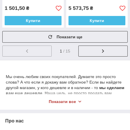
1 501,50
5 573,75
₴
₴
Купити
Купити
Показати ще
1
/ 15
Мы очень любим своих покупателей. Думаете это просто
слова? А что если я докажу вам обратное? Если вы найдете
другой магазин, у кого дешевле и в наличии - то
мы сделаем
вам еще дешевле
. Наша цель, не просто продать вам
качественный товар, наша цель – чтобы вы добавили этот
Показати все
интернет-магазин
4youandhouse.com.ua
в закладки и
покупали у нас регулярно, а для этого…
ВНИМАНИЕ
скидка от
5
до
30%
(в зависимости от товара):
Про нас
1) Если вы из многодетной семьи (три и более ребенка);