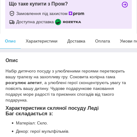
Що таке купити з Пром?
Замовлення під захистом
Доступна доставка
Опис
Характеристики
Доставка
Оплата
Умови п
Опис
Набір дитячого посуду з улюбленими героями перетворить
вашу трапезу на захопливу гру. Соковита колірна гама
розгулює апетит
, а улюблені герої сконцентрують увагу та
повісять вашу дитину. Чудове подарункове паковання
подарує море радості та приємних спогадів від такого
подарунка.
Характеристики скляної посуду Леді
Баг складається з:
Матеріал: Скло.
Декор: герої мультфільмів.