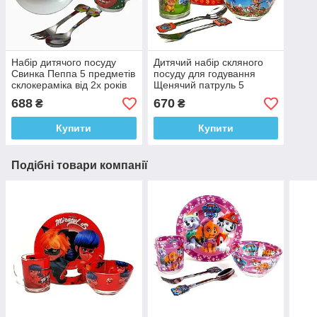
Набір дитячого посуду
Дитячий набір скляного
Свинка Пеппа 5 предметів
посуду для годування
склокераміка від 2х років
Щенячий патруль 5
предметів Metr+
688
670
₴
₴
Купити
Купити
Подібні товари компанії