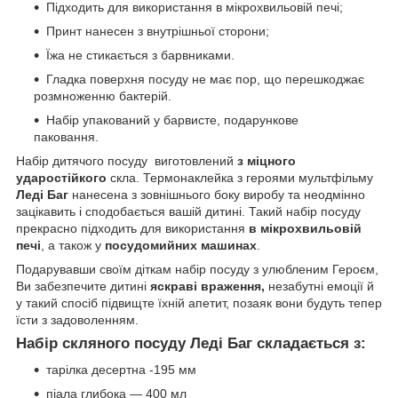
Підходить для використання в мікрохвильовій печі;
Принт нанесен з внутрішньої сторони;
Їжа не стикається з барвниками.
Гладка поверхня посуду не має пор, що перешкоджає
розмноженню бактерій.
Набір упакований у барвисте, подарункове
паковання.
Набір дитячого посуду виготовлений
з міцного
ударостійкого
скла. Термонаклейка з героями мультфільму
Леді Баг
нанесена з зовнішнього боку виробу та неодмінно
зацікавить і сподобається вашій дитині. Такий набір посуду
прекрасно підходить для використання
в мікрохвильовій
печі
, а також у
посудомийних машинах
.
Подарувавши своїм діткам набір посуду з улюбленим Героєм,
Ви забезпечите дитині
яскраві враження,
незабутні емоції й
у такий спосіб підвищте їхній апетит, позаяк вони будуть тепер
їсти з задоволенням.
Набір скляного посуду
Леді Баг
складається з:
тарілка десертна -195 мм
піала глибока — 400 мл