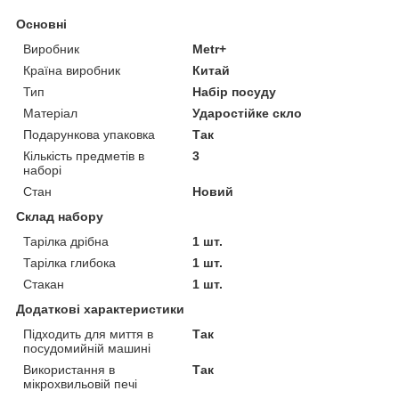
Основні
Виробник
Metr+
Країна виробник
Китай
Тип
Набір посуду
Матеріал
Ударостійке скло
Подарункова упаковка
Так
Кількість предметів в
3
наборі
Стан
Новий
Склад набору
Тарілка дрібна
1 шт.
Тарілка глибока
1 шт.
Стакан
1 шт.
Додаткові характеристики
Підходить для миття в
Так
посудомийній машині
Використання в
Так
мікрохвильовій печі