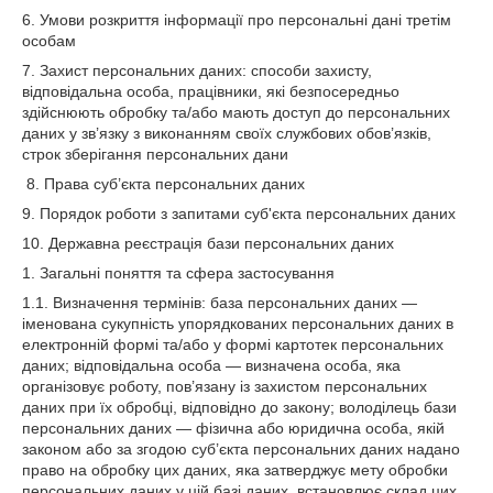
6. Умови розкриття інформації про персональні дані третім
особам
7. Захист персональних даних: способи захисту,
відповідальна особа, працівники, які безпосередньо
здійснюють обробку та/або мають доступ до персональних
даних у зв’язку з виконанням своїх службових обов’язків,
строк зберігання персональних дани
8. Права суб’єкта персональних даних
9. Порядок роботи з запитами суб'єкта персональних даних
10. Державна реєстрація бази персональних даних
1. Загальні поняття та сфера застосування
1.1. Визначення термінів: база персональних даних —
іменована сукупність упорядкованих персональних даних в
електронній формі та/або у формі картотек персональних
даних; відповідальна особа — визначена особа, яка
організовує роботу, пов’язану із захистом персональних
даних при їх обробці, відповідно до закону; володілець бази
персональних даних — фізична або юридична особа, якій
законом або за згодою суб’єкта персональних даних надано
право на обробку цих даних, яка затверджує мету обробки
персональних даних у цій базі даних, встановлює склад цих