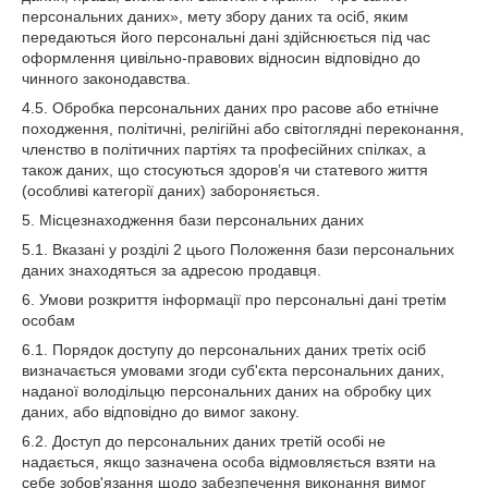
персональних даних», мету збору даних та осіб, яким
передаються його персональні дані здійснюється під час
оформлення цивільно-правових відносин відповідно до
чинного законодавства.
4.5. Обробка персональних даних про расове або етнічне
походження, політичні, релігійні або світоглядні переконання,
членство в політичних партіях та професійних спілках, а
також даних, що стосуються здоров’я чи статевого життя
(особливі категорії даних) забороняється.
5. Місцезнаходження бази персональних даних
5.1. Вказані у розділі 2 цього Положення бази персональних
даних знаходяться за адресою продавця.
6. Умови розкриття інформації про персональні дані третім
особам
6.1. Порядок доступу до персональних даних третіх осіб
визначається умовами згоди суб'єкта персональних даних,
наданої володільцю персональних даних на обробку цих
даних, або відповідно до вимог закону.
6.2. Доступ до персональних даних третій особі не
надається, якщо зазначена особа відмовляється взяти на
себе зобов'язання щодо забезпечення виконання вимог