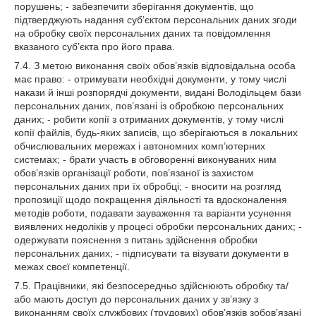
порушень; - забезпечити зберігання документів, що
підтверджують надання суб’єктом персональних даних згоди
на обробку своїх персональних даних та повідомлення
вказаного суб’єкта про його права.
7.4. З метою виконання своїх обов’язків відповідальна особа
має право: - отримувати необхідні документи, у тому числі
накази й інші розпорядчі документи, видані Володільцем бази
персональних даних, пов’язані із обробкою персональних
даних; - робити копії з отриманих документів, у тому числі
копії файлів, будь-яких записів, що зберігаються в локальних
обчислювальних мережах і автономних комп’ютерних
системах; - брати участь в обговоренні виконуваних ним
обов’язків організації роботи, пов’язаної із захистом
персональних даних при їх обробці; - вносити на розгляд
пропозиції щодо покращення діяльності та вдосконалення
методів роботи, подавати зауваження та варіанти усунення
виявлених недоліків у процесі обробки персональних даних; -
одержувати пояснення з питань здійснення обробки
персональних даних; - підписувати та візувати документи в
межах своєї компетенції.
7.5. Працівники, які безпосередньо здійснюють обробку та/
або мають доступ до персональних даних у зв’язку з
виконанням своїх службових (трудових) обов’язків зобов’язані