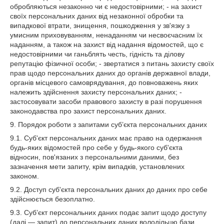
обробляються незаконно чи є недостовірними; - на захист
своїх персональних даних від незаконної обробки та
випадкової втрати, знищення, пошкодження у зв'язку з
умисним приховуванням, ненаданням чи несвоєчасним їх
наданням, а також на захист від надання відомостей, що є
недостовірними чи ганьблять честь, гідність та ділову
репутацію фізичної особи; - звертатися з питань захисту своїх
прав щодо персональних даних до органів державної влади,
органів місцевого самоврядування, до повноважень яких
належить здійснення захисту персональних даних; -
застосовувати засоби правового захисту в разі порушення
законодавства про захист персональних даних.
9. Порядок роботи з запитами суб’єкта персональних даних
9.1. Суб'єкт персональних даних має право на одержання
будь-яких відомостей про себе у будь-якого суб'єкта
відносин, пов'язаних з персональними даними, без
зазначення мети запиту, крім випадків, установлених
законом.
9.2. Доступ суб'єкта персональних даних до даних про себе
здійснюється безоплатно.
9.3. Суб’єкт персональних даних подає запит щодо доступу
(далі — запит) до персональних даних володільцю бази