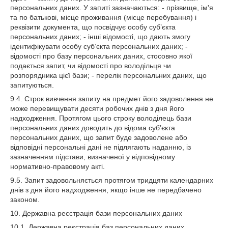
персональних даних. У запиті зазначаються: - прізвище, ім'я
та по батькові, місце проживання (місце перебування) і
реквізити документа, що посвідчує особу суб’єкта
персональних даних; - інші відомості, що дають змогу
ідентифікувати особу суб’єкта персональних даних; -
відомості про базу персональних даних, стосовно якої
подається запит, чи відомості про володільця чи
розпорядника цієї бази; - перелік персональних даних, що
запитуються.
9.4. Строк вивчення запиту на предмет його задоволення не
може перевищувати десяти робочих днів з дня його
надходження. Протягом цього строку володілець бази
персональних даних доводить до відома суб’єкта
персональних даних, що запит буде задоволене або
відповідні персональні дані не підлягають наданню, із
зазначенням підстави, визначеної у відповідному
нормативно-правовому акті.
9.5. Запит задовольняється протягом тридцяти календарних
днів з дня його надходження, якщо інше не передбачено
законом.
10. Державна реєстрація бази персональних даних
10.1. Державна реєстрація баз персональних даних