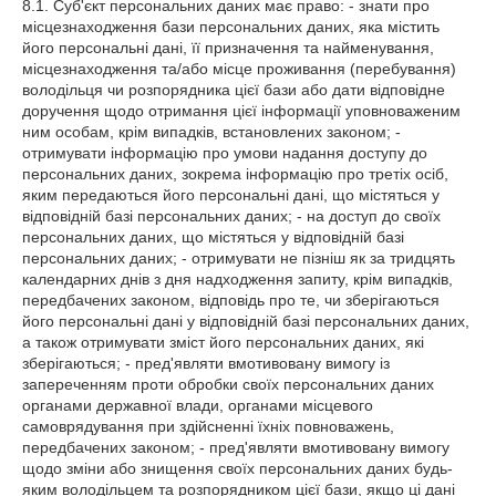
8.1. Суб'єкт персональних даних має право: - знати про
місцезнаходження бази персональних даних, яка містить
його персональні дані, її призначення та найменування,
місцезнаходження та/або місце проживання (перебування)
володільця чи розпорядника цієї бази або дати відповідне
доручення щодо отримання цієї інформації уповноваженим
ним особам, крім випадків, встановлених законом; -
отримувати інформацію про умови надання доступу до
персональних даних, зокрема інформацію про третіх осіб,
яким передаються його персональні дані, що містяться у
відповідній базі персональних даних; - на доступ до своїх
персональних даних, що містяться у відповідній базі
персональних даних; - отримувати не пізніш як за тридцять
календарних днів з дня надходження запиту, крім випадків,
передбачених законом, відповідь про те, чи зберігаються
його персональні дані у відповідній базі персональних даних,
а також отримувати зміст його персональних даних, які
зберігаються; - пред'являти вмотивовану вимогу із
запереченням проти обробки своїх персональних даних
органами державної влади, органами місцевого
самоврядування при здійсненні їхніх повноважень,
передбачених законом; - пред'являти вмотивовану вимогу
щодо зміни або знищення своїх персональних даних будь-
яким володільцем та розпорядником цієї бази, якщо ці дані