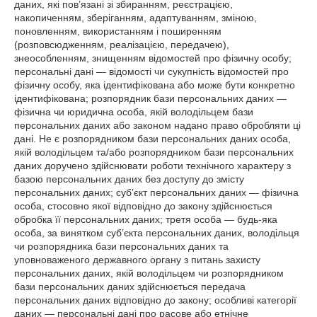
даних, які пов’язані зі збиранням, реєстрацією,
накопиченням, зберіганням, адаптуванням, зміною,
поновленням, використанням і поширенням
(розповсюдженням, реалізацією, передачею),
знеособленням, знищенням відомостей про фізичну особу;
персональні дані — відомості чи сукупність відомостей про
фізичну особу, яка ідентифікована або може бути конкретно
ідентифікована; розпорядник бази персональних даних —
фізична чи юридична особа, якій володільцем бази
персональних даних або законом надано право обробляти ці
дані. Не є розпорядником бази персональних даних особа,
якій володільцем та/або розпорядником бази персональних
даних доручено здійснювати роботи технічного характеру з
базою персональних даних без доступу до змісту
персональних даних; суб’єкт персональних даних — фізична
особа, стосовно якої відповідно до закону здійснюється
обробка її персональних даних; третя особа — будь-яка
особа, за винятком суб’єкта персональних даних, володільця
чи розпорядника бази персональних даних та
уповноваженого державного органу з питань захисту
персональних даних, якій володільцем чи розпорядником
бази персональних даних здійснюється передача
персональних даних відповідно до закону; особливі категорії
даних — персональні дані про расове або етнічне