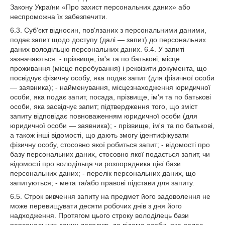
Закону України «Про захист персональних даних» або
неспроможна їх забезпечити.
6.3. Суб'єкт відносин, пов'язаних з персональними даними,
подає запит щодо доступу (далі — запит) до персональних
даних володільцю персональних даних. 6.4. У запиті
зазначаються: - прізвище, ім'я та по батькові, місце
проживання (місце перебування) і реквізити документа, що
посвідчує фізичну особу, яка подає запит (для фізичної особи
— заявника); - найменування, місцезнаходження юридичної
особи, яка подає запит, посада, прізвище, ім'я та по батькові
особи, яка засвідчує запит; підтвердження того, що зміст
запиту відповідає повноваженням юридичної особи (для
юридичної особи — заявника); - прізвище, ім'я та по батькові,
а також інші відомості, що дають змогу ідентифікувати
фізичну особу, стосовно якої робиться запит; - відомості про
базу персональних даних, стосовно якої подається запит, чи
відомості про володільця чи розпорядника цієї бази
персональних даних; - перелік персональних даних, що
запитуються; - мета та/або правові підстави для запиту.
6.5. Строк вивчення запиту на предмет його задоволення не
може перевищувати десяти робочих днів з дня його
надходження. Протягом цього строку володілець бази