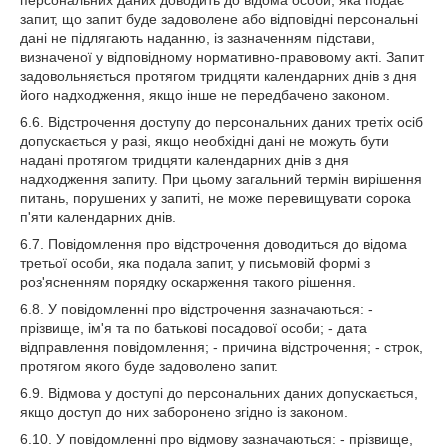
персональних даних доводить до відома особи, яка подає
запит, що запит буде задоволене або відповідні персональні
дані не підлягають наданню, із зазначенням підстави,
визначеної у відповідному нормативно-правовому акті. Запит
задовольняється протягом тридцяти календарних днів з дня
його надходження, якщо інше не передбачено законом.
6.6. Відстрочення доступу до персональних даних третіх осіб
допускається у разі, якщо необхідні дані не можуть бути
надані протягом тридцяти календарних днів з дня
надходження запиту. При цьому загальний термін вирішення
питань, порушених у запиті, не може перевищувати сорока
п'яти календарних днів.
6.7. Повідомлення про відстрочення доводиться до відома
третьої особи, яка подала запит, у письмовій формі з
роз'ясненням порядку оскарження такого рішення.
6.8. У повідомленні про відстрочення зазначаються: -
прізвище, ім'я та по батькові посадової особи; - дата
відправлення повідомлення; - причина відстрочення; - строк,
протягом якого буде задоволено запит.
6.9. Відмова у доступі до персональних даних допускається,
якщо доступ до них заборонено згідно із законом.
6.10. У повідомленні про відмову зазначаються: - прізвище,