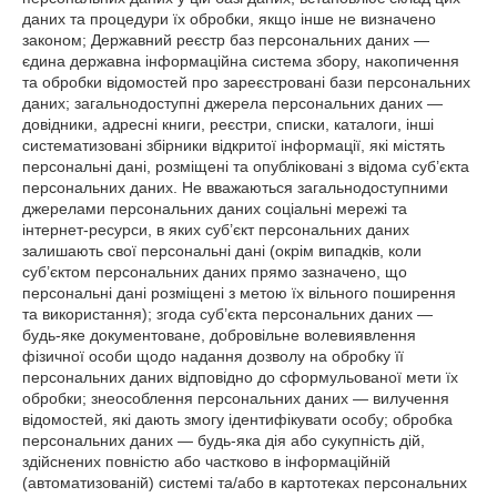
даних та процедури їх обробки, якщо інше не визначено
законом; Державний реєстр баз персональних даних —
єдина державна інформаційна система збору, накопичення
та обробки відомостей про зареєстровані бази персональних
даних; загальнодоступні джерела персональних даних —
довідники, адресні книги, реєстри, списки, каталоги, інші
систематизовані збірники відкритої інформації, які містять
персональні дані, розміщені та опубліковані з відома суб’єкта
персональних даних. Не вважаються загальнодоступними
джерелами персональних даних соціальні мережі та
інтернет-ресурси, в яких суб’єкт персональних даних
залишають свої персональні дані (окрім випадків, коли
суб’єктом персональних даних прямо зазначено, що
персональні дані розміщені з метою їх вільного поширення
та використання); згода суб’єкта персональних даних —
будь-яке документоване, добровільне волевиявлення
фізичної особи щодо надання дозволу на обробку її
персональних даних відповідно до сформульованої мети їх
обробки; знеособлення персональних даних — вилучення
відомостей, які дають змогу ідентифікувати особу; обробка
персональних даних — будь-яка дія або сукупність дій,
здійснених повністю або частково в інформаційній
(автоматизованій) системі та/або в картотеках персональних