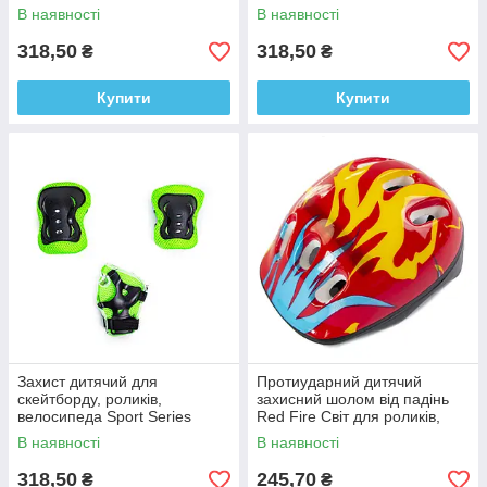
наколінники та налокітники
Sport Series Синій
В наявності
В наявності
318,50
318,50
₴
₴
Купити
Купити
Захист дитячий для
Протиударний дитячий
скейтборду, роликів,
захисний шолом від падінь
велосипеда Sport Series
Red Fire Світ для роликів,
Салатовий, Наколінники
скейтів, пеннібордів
В наявності
В наявності
налокітники рукавички
318,50
245,70
₴
₴