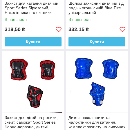
Захист для катання дитячий
Шолом захисний дитячий від
Sport Series Бірюзовий,
падінь огонь синій Blue Fire
Наколінники налокітники
універсальний
рукавички для катання на
В наявності
В наявності
роликах
318,50
332,15
₴
₴
Купити
Купити
Захист для дітей на ролики,
Дитячі наколінники та
скейт, самокат Sport Series
налокітники для катання,
Чорно-червона, дитячі
комплект захисту на липучках