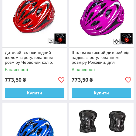
Дитячий велосипедний
Шолом захисний дитячий від
шолом із регулюванням
падінь із регулюванням
розміру Червоний колір,
розміру Рожевий, для
універсальний
роликів, велобігів, скейтів,
В наявності
В наявності
велосипеда
773,50
773,50
₴
₴
Купити
Купити