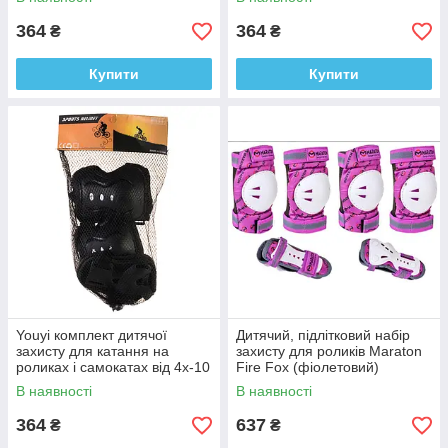
364
364
₴
₴
Купити
Купити
Youyi комплект дитячої
Дитячий, підлітковий набір
захисту для катання на
захисту для роликів Maraton
роликах і самокатах від 4х-10
Fire Fox (фіолетовий)
років (чорний)
В наявності
В наявності
364
637
₴
₴