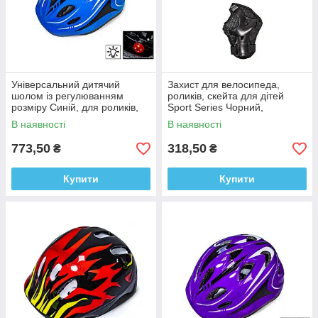
Універсальний дитячий
Захист для велосипеда,
шолом із регулюванням
роликів, скейта для дітей
розміру Синій, для роликів,
Sport Series Чорний,
велосипеда, скейта, біговела
комплект наколінники,
В наявності
В наявності
налокітники
773,50
318,50
₴
₴
Купити
Купити