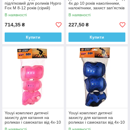
підлітковий для роликів Hypro
4х до 10 років наколінники,
Fox M 8-12 років (сірий)
налокітники, захист зап'ястків
34589 червоний з
В наявності
В наявності
714,35
227,50
₴
₴
Купити
Купити
Youyi комплект дитячої
Youyi комплект дитячої
захисту для катання на
захисту для катання на
роликах і самокатах від 4х-10
роликах і самокатах від 4х-10
років(рожевий)
років(синій)
В наявності
В наявності