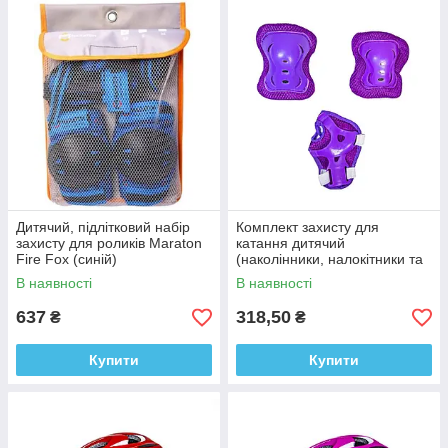
Дитячий, підлітковий набір
Комплект захисту для
захисту для роликів Maraton
катання дитячий
Fire Fox (синій)
(наколінники, налокітники та
накладки на долоні) Sport
В наявності
В наявності
Series Фіолетовий
637
318,50
₴
₴
Купити
Купити