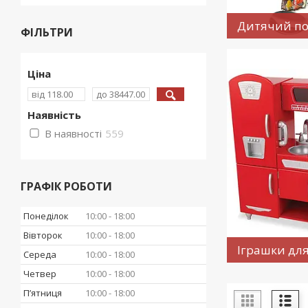
Дитячий по
ФІЛЬТРИ
Ціна
Наявність
В наявності
559
ГРАФІК РОБОТИ
Понеділок
10:00
18:00
Вівторок
10:00
18:00
Іграшки для
Середа
10:00
18:00
Четвер
10:00
18:00
Пʼятниця
10:00
18:00