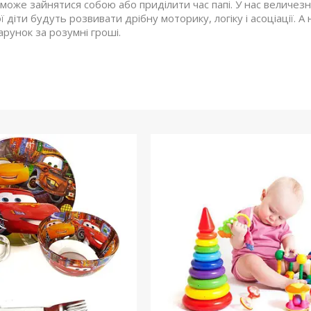
 може зайнятися собою або приділити час папі. У нас величез
 діти будуть розвивати дрібну моторику, логіку і асоціації
рунок за розумні гроші.