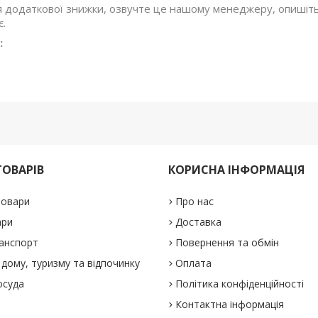
 додаткової знижки, озвучте це нашому менеджеру, опишіть с
є.
:
ТОВАРІВ
КОРИСНА ІНФОРМАЦІЯ
товари
Про нас
ари
Доставка
анспорт
Повернення та обмін
дому, туризму та відпочинку
Оплата
осуда
Політика конфіденційності
Контактна інформація