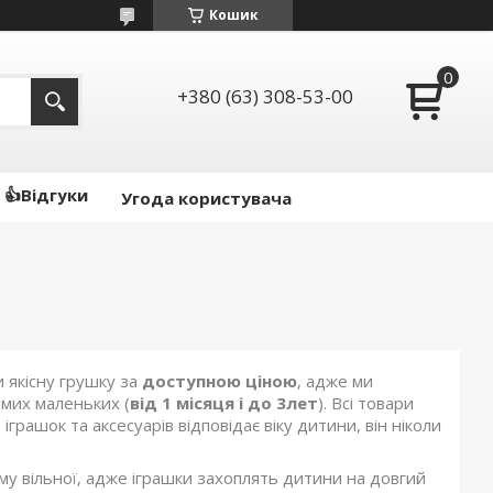
Кошик
+380 (63) 308-53-00
👍Відгуки
Угода користувача
 якісну грушку за
доступною ціною
, адже ми
самих маленьких (
від 1 місяця і до 3лет
). Всі товари
іграшок та аксесуарів відповідає віку дитини, він ніколи
му вільної, адже іграшки захоплять дитини на довгий