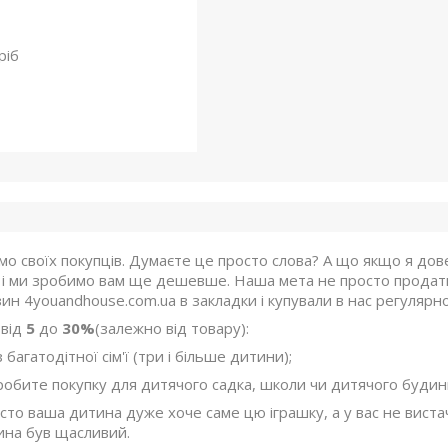
ріб
о своїх покупців. Думаєте це просто слова? А що якщо я дов
і ми зробимо вам ще дешевше. Наша мета не просто продати
ин 4youandhouse.com.ua в закладки і купували в нас регулярно
 від
5
до
30%
(залежно від товару):
агатодітної сім'ї (три і більше дитини);
бите покупку для дитячого садка, школи чи дитячого будин
о ваша дитина дуже хоче саме цю іграшку, а у вас не вистач
на був щасливий.