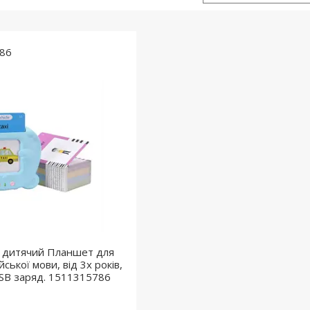
86
 дитячий Планшет для
ської мови, від 3х років,
USB заряд. 1511315786