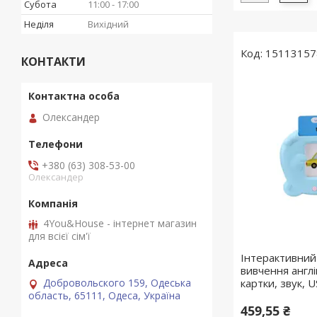
Субота
11:00
17:00
Неділя
Вихідний
15113157
КОНТАКТИ
Олександер
+380 (63) 308-53-00
Олександер
4You&House - інтернет магазин
для всієї сім'ї
Інтерактивний
вивчення англій
Добровольского 159, Одеська
картки, звук, 
область, 65111, Одеса, Україна
459,55 ₴