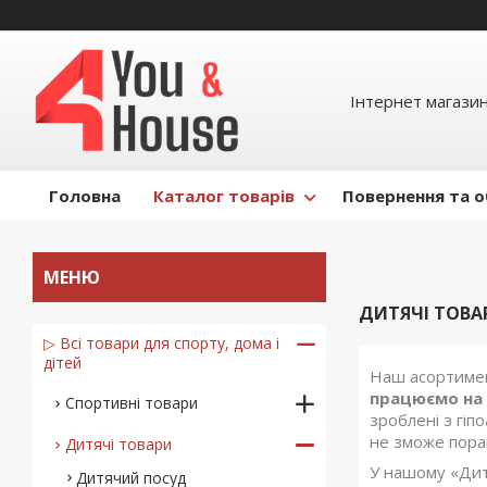
Інтернет магазин д
Головна
Каталог товарів
Повернення та о
ДИТЯЧІ ТОВА
▷ Всі товари для спорту, дома і
дітей
Наш асортимен
працюємо на
Спортивні товари
зроблені з гіп
не зможе пора
Дитячі товари
У нашому «Дит
Дитячий посуд