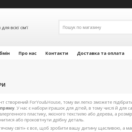
ля всієї сім'ї
бмін
Про нас
Контакти
Доставка та оплата
РИ
т створений ForYou&House, тому ви легко зможете підібрати
 пряму
. У нас є набори іграшок для дітей, в тому числі й для 
оалергенного пластику, якісного текстилю або дерева, а розмір 
нитися або проковтнути дрібну деталь.
ячому світі» є все, щоб зробити вашу дитину щасливою, а ма