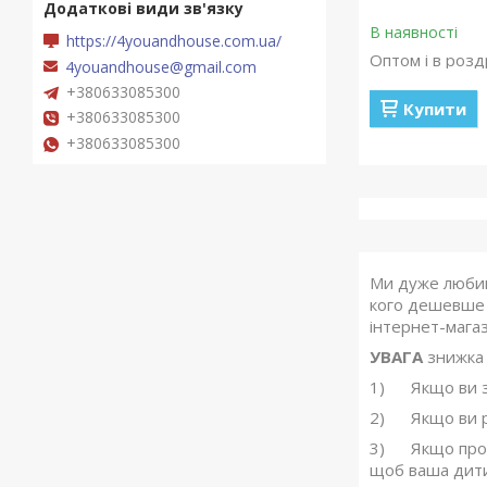
В наявності
https://4youandhouse.com.ua/
Оптом і в розд
4youandhouse@gmail.com
+380633085300
Купити
+380633085300
+380633085300
Ми дуже любим
кого дешевше 
інтернет-магаз
УВАГА
знижка
1) Якщо ви з б
2) Якщо ви ро
3) Якщо прост
щоб ваша дити