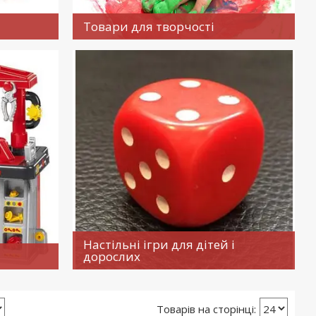
Товари для творчості
Настільні ігри для дітей і
дорослих