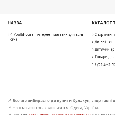
НАЗВА
КАТАЛОГ 
4-You&House - інтернет-магазин для всієї
Спортивні 
сім'ї
Дитячі тов
Дитячий тр
Товари для 
Турецька п
📌 Все ще вибираєте де купити Хулахуп, спортивні 
📌 Наш магазин знаходиться в м. Одеса, Україна.
📌 Все для
дому, дітей, спорту та відпочинку
в одному місц