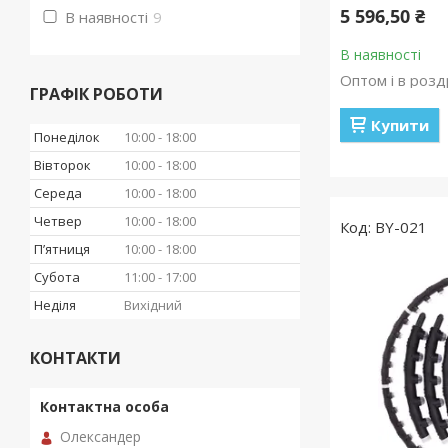
5 596,50 ₴
В наявності
9
В наявності
Оптом і в розд
ГРАФІК РОБОТИ
Купити
Понеділок
10:00
18:00
Вівторок
10:00
18:00
Середа
10:00
18:00
Четвер
10:00
18:00
BY-021
Пʼятниця
10:00
18:00
Субота
11:00
17:00
Неділя
Вихідний
КОНТАКТИ
Олександер