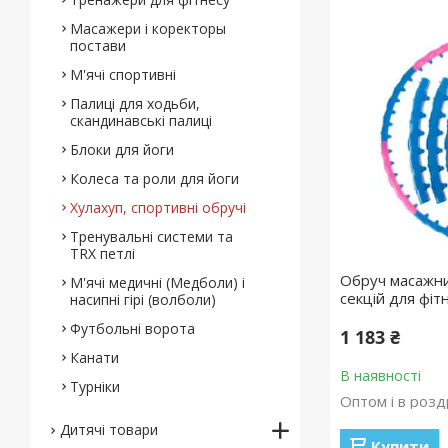
Масажери і коректоры
постави
М'ячі спортивні
Палиці для ходьби,
скандинавські палиці
Блоки для йоги
Колеса та роли для йоги
Хулахуп, спортивні обручі
Тренувальні системи та
TRX петлі
Обруч масажни
М'ячі медичні (Медболи) і
секцій для фі
насипні гірі (волболи)
Футбольні ворота
1 183 ₴
Канати
В наявності
Турніки
Оптом і в розд
Дитячі товари
Купити