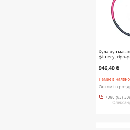
Хула-хуп маса
фітнесу, сіро-
946,40 ₴
Немає в наявно
Оптом і в розд
+380 (63) 30
Олексан