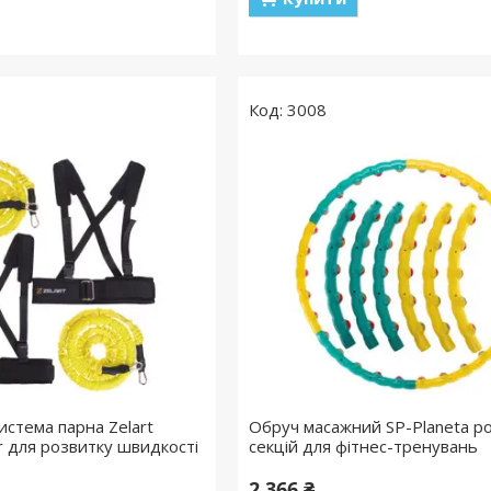
3008
истема парна Zelart
Обруч масажний SP-Planeta ро
er для розвитку швидкості
секцій для фітнес-тренувань
2 366 ₴