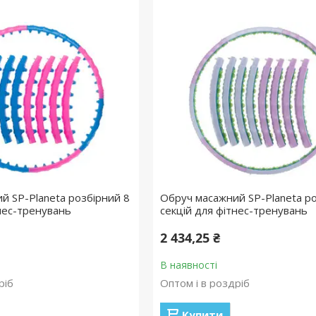
й SP-Planeta розбірний 8
Обруч масажний SP-Planeta ро
тнес-тренувань
секцій для фітнес-тренувань
2 434,25 ₴
В наявності
ріб
Оптом і в роздріб
Купити