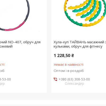
жний NO-407, обруч для
Хула-хуп ТАЙВАНЬ масажний 
рожевий
кульками, обруч для фітнесу
1 228,50 ₴
сті
Немає в наявності
ріб
Оптом і в роздріб
8-53-00
+380 (63) 308-53-00
дер
Олександер