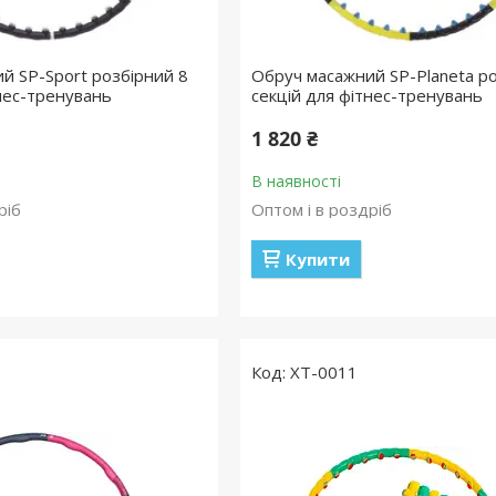
й SP-Sport розбірний 8
Обруч масажний SP-Planeta ро
тнес-тренувань
секцій для фітнес-тренувань
1 820 ₴
В наявності
ріб
Оптом і в роздріб
Купити
ХТ-0011