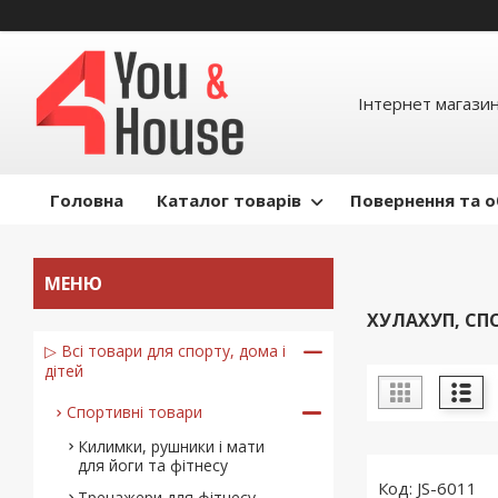
Інтернет магазин д
Головна
Каталог товарів
Повернення та о
ХУЛАХУП, СП
▷ Всі товари для спорту, дома і
дітей
Спортивні товари
Килимки, рушники і мати
для йоги та фітнесу
JS-6011
Тренажери для фітнесу