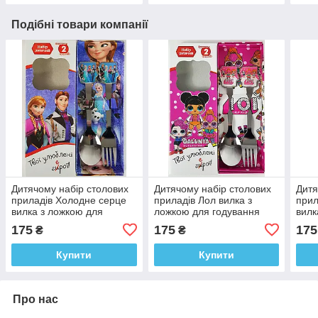
Подібні товари компанії
Дитячому набір столових
Дитячому набір столових
Дитя
приладів Холодне серце
приладів Лол вилка з
прил
вилка з ложкою для
ложкою для годування
вилк
годування
году
175
175
175
₴
₴
Купити
Купити
Про нас