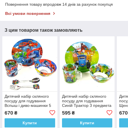
Повернення товару впродовж 14 днів за рахунок покупця
Всі умови повернення
З цим товаром також замовляють
Дитячий набір скляного
Дитячий набір скляного
Дитя
посуду для годування
посуду для годування
посу
Вспыш і диво-машинки 5
Синій Трактор 3 предмета
Щеня
предметів Metr+
Metr+
пред
670
595
670
₴
₴
Купити
Купити