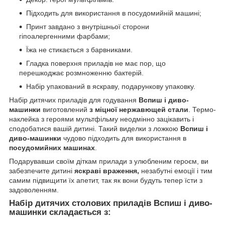
Підходить для використання в посудомийній машині;
Принт завдано з внутрішньої сторони
гіпоалергенними фарбами;
Їжа не стикається з барвниками.
Гладка поверхня приладів не має пор, що
перешкоджає розмноженню бактерій.
Набір упакований в яскраву, подарункову упаковку.
Набір дитячих приладів для годування
Вспиш і диво-
машинки
виготовлений
з міцної нержавющей стали
. Термо-
наклейка з героями мультфільму неодмінно зацікавить і
сподобатися вашій дитині. Такий виделки з ложкою
Вспиш і
диво-машинки
чудово підходить для використання
в
посудомийних машинах
.
Подарувавши своїм діткам прилади з улюбленим героєм, ви
забезпечите дитині
яскраві враження,
незабутні емоції і тим
самим підвищити їх апетит, так як вони будуть тепер їсти з
задоволенням.
Набір дитячих столових приладів
Вспиш і диво-
машинки
складається з: