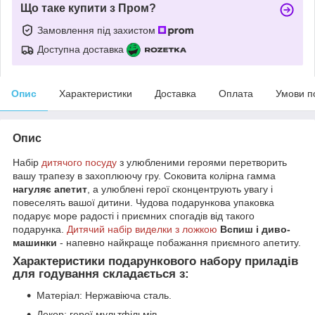
Що таке купити з Пром?
Замовлення під захистом
Доступна доставка
Опис
Характеристики
Доставка
Оплата
Умови п
Опис
Набір
дитячого посуду
з улюбленими героями перетворить
вашу трапезу в захоплюючу гру. Соковита колірна гамма
нагуляє апетит
, а улюблені герої сконцентрують увагу і
повеселять вашої дитини. Чудова подарункова упаковка
подарує море радості і приємних спогадів від такого
подарунка.
Дитячий набір виделки з ложкою
Вспиш і диво-
машинки
- напевно найкраще побажання приємного апетиту.
Характеристики подарункового набору приладів
для годування складається з:
Матеріал: Нержавіюча сталь.
Декор: герої мультфільмів.