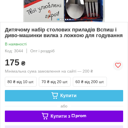
Дитячому набір столових приладів Вспиш і
диво-машинки вилка з ложкою для годування
В наявності
Код: 3044
Опт і роздріб
175
₴
Мінімальна сума замовлення на сайті — 200 ₴
80 ₴
від 10 шт.
70 ₴
від 20 шт.
60 ₴
від 200 шт.
Купити
або
Купити з