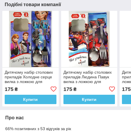
Подібні товари компанії
Дитячому набір столових
Дитячому набір столових
Дитя
приладів Холодне серце
приладів Людина Павук
прил
вилка з ложкою для
вилка з ложкою для
ложк
годування
годування
175
175
175
₴
₴
Купити
Купити
Про нас
66% позитивних з 53 відгуків за рік