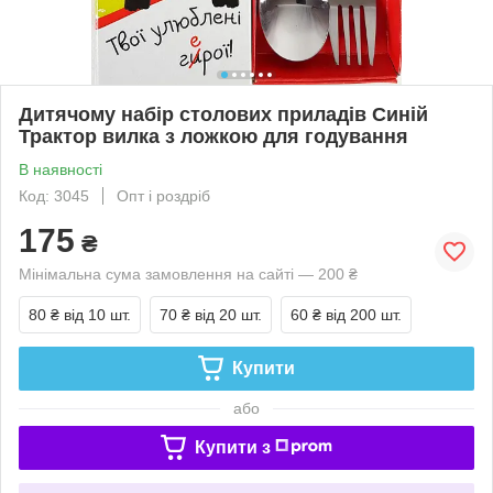
Дитячому набір столових приладів Синій
Трактор вилка з ложкою для годування
В наявності
Код: 3045
Опт і роздріб
175
₴
Мінімальна сума замовлення на сайті — 200 ₴
80 ₴
від 10 шт.
70 ₴
від 20 шт.
60 ₴
від 200 шт.
Купити
або
Купити з