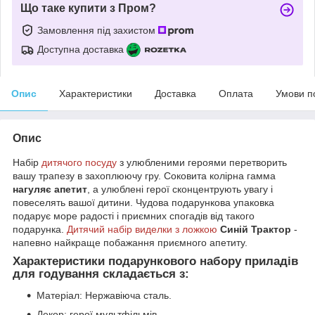
Що таке купити з Пром?
Замовлення під захистом
Доступна доставка
Опис
Характеристики
Доставка
Оплата
Умови п
Опис
Набір
дитячого посуду
з улюбленими героями перетворить
вашу трапезу в захоплюючу гру. Соковита колірна гамма
нагуляє апетит
, а улюблені герої сконцентрують увагу і
повеселять вашої дитини. Чудова подарункова упаковка
подарує море радості і приємних спогадів від такого
подарунка.
Дитячий набір виделки з ложкою
Синій Трактор
-
напевно найкраще побажання приємного апетиту.
Характеристики подарункового набору приладів
для годування складається з:
Матеріал: Нержавіюча сталь.
Декор: герої мультфільмів.