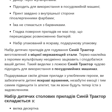
Підходить для використання в посудомийній машині;
Принт завдано з внутрішньої сторони
гіпоалергенними фарбами;
Їжа не стикається з барвниками.
Гладка поверхня приладів не має пор, що
перешкоджає розмноженню бактерій.
Набір упакований в яскраву, подарункову упаковку.
Набір дитячих приладів для годування
Синій Трактор
виготовлений
з міцної нержавющей стали
. Термо-наклейка
з героями мультфільму неодмінно зацікавить і сподобатися
вашій дитині. Такий виделки з ложкою
Синій Трактор
чудово
підходить для використання
в
посудомийних машинах
.
Подарувавши своїм діткам прилади з улюбленим героєм, ви
забезпечите дитині
яскраві враження,
незабутні емоції і тим
самим підвищити їх апетит, так як вони будуть тепер їсти з
задоволенням.
Набір дитячих столових приладів
Синій Трактор
складається з:
вилка десертна