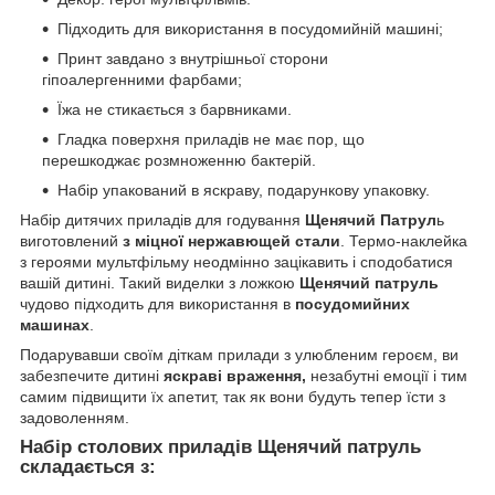
Підходить для використання в посудомийній машині;
Принт завдано з внутрішньої сторони
гіпоалергенними фарбами;
Їжа не стикається з барвниками.
Гладка поверхня приладів не має пор, що
перешкоджає розмноженню бактерій.
Набір упакований в яскраву, подарункову упаковку.
Набір дитячих приладів для годування
Щенячий Патрул
ь
виготовлений
з міцної нержавющей стали
. Термо-наклейка
з героями мультфільму неодмінно зацікавить і сподобатися
вашій дитині. Такий виделки з ложкою
Щенячий патруль
чудово підходить для використання
в
посудомийних
машинах
.
Подарувавши своїм діткам прилади з улюбленим героєм, ви
забезпечите дитині
яскраві враження,
незабутні емоції і тим
самим підвищити їх апетит, так як вони будуть тепер їсти з
задоволенням.
Набір столових приладів Щенячий патруль
складається з: