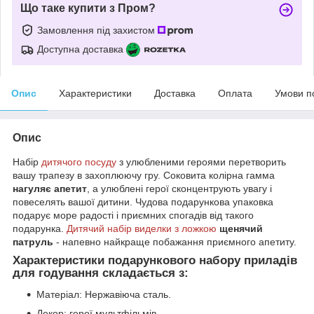
Що таке купити з Пром?
Замовлення під захистом
Доступна доставка
Опис
Характеристики
Доставка
Оплата
Умови п
Опис
Набір
дитячого посуду
з улюбленими героями перетворить
вашу трапезу в захоплюючу гру. Соковита колірна гамма
нагуляє апетит
, а улюблені герої сконцентрують увагу і
повеселять вашої дитини. Чудова подарункова упаковка
подарує море радості і приємних спогадів від такого
подарунка.
Дитячий набір виделки з ложкою
щенячий
патруль
- напевно найкраще побажання приємного апетиту.
Характеристики подарункового набору приладів
для годування складається з:
Матеріал: Нержавіюча сталь.
Декор: герої мультфільмів.