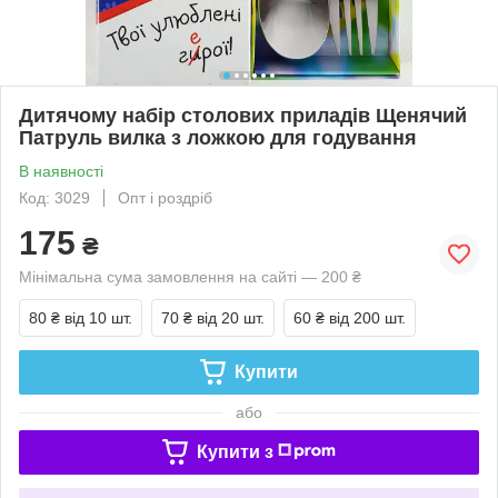
Дитячому набір столових приладів Щенячий
Патруль вилка з ложкою для годування
В наявності
Код: 3029
Опт і роздріб
175
₴
Мінімальна сума замовлення на сайті — 200 ₴
80 ₴
від 10 шт.
70 ₴
від 20 шт.
60 ₴
від 200 шт.
Купити
або
Купити з