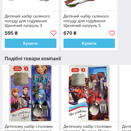
Дитячий набір скляного
Дитячий набір скляного
посуду для годування
посуду для годування
Щенячий патруль 3
Щенячий патруль 5
предмети Metr+
предметів Metr+
595
670
₴
₴
Купити
Купити
Подібні товари компанії
Дитячому набір столових
Дитячому набір столових
Дитя
приладів Холодне серце
приладів Людина Павук
прил