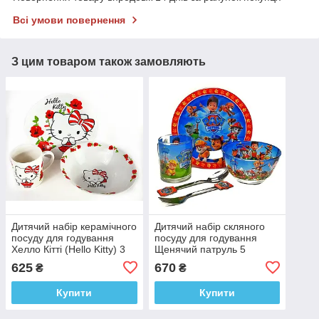
Всі умови повернення
З цим товаром також замовляють
Дитячий набір керамічного
Дитячий набір скляного
посуду для годування
посуду для годування
Хелло Кітті (Hello Kitty) 3
Щенячий патруль 5
предмета
предметів Metr+
625
670
₴
₴
Купити
Купити