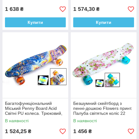
безшумний
1 638
1 574,30
₴
₴
Купити
Купити
Багатофункціональний
Безшумний скейтборд з
Міський Penny Board Acid
пенні-дошкою Flowers принт.
Світні PU колеса. Трюковий,
Палуба світяться коліс 22
бесшумный, стильный и
дюйми
В наявності
В наявності
лёгкий
1 524,25
1 456
₴
₴