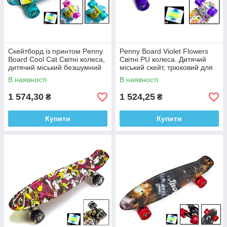
Скейтборд із принтом Penny
Penny Board Violet Flowers
Board Cool Cat Світні колеса,
Світні PU колеса. Дитячий
дитячий міський безшумний
міський скейт, трюковий для
трюковий
підлітків, легкий та прочный
В наявності
В наявності
1 574,30
1 524,25
₴
₴
Купити
Купити