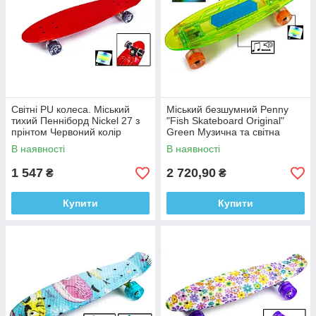
Cвітні PU колеса. Міський
Міський безшумний Penny
тихий Пенніборд Nickel 27 з
"Fish Skateboard Original"
прінтом Червоний колір
Green Музична та світна
трюковий
дека, Багатофункціональний
В наявності
В наявності
1 547
2 720,90
₴
₴
Купити
Купити