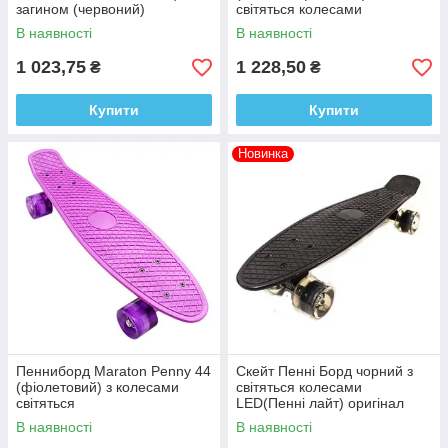
загином (червоний)
світяться колесами
В наявності
В наявності
1 023,75
1 228,50
₴
₴
Купити
Купити
Новинка
Пенниборд Maraton Penny 44
Скейт Пенні Борд чорний з
(фіолетовий) з колесами
світяться колесами
світяться
LED(Пенні лайт) оригінал
В наявності
В наявності