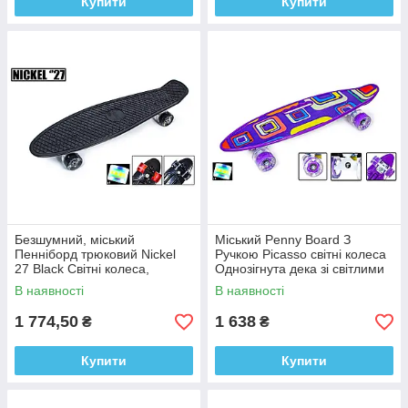
Купити
Купити
Безшумний, міський
Міський Penny Board З
Пенніборд трюковий Nickel
Ручкою Picasso світні колеса
27 Black Світні колеса,
Однозігнута дека зі світлими
легкий, міцний
колесами PU, безшумний
В наявності
В наявності
трюковий
1 774,50
1 638
₴
₴
Купити
Купити