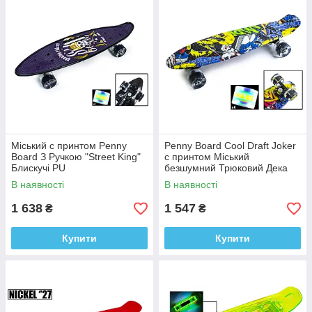
Міський с принтом Penny
Penny Board Cool Draft Joker
Board З Ручкою "Street King"
с принтом Міський
Блискучі PU
безшумний Трюковий Дека
колеса.Трюковий,
(Double Kick) колеса що
В наявності
В наявності
Безшумний, Торцевий вигин
світяться
1 638
1 547
₴
₴
Купити
Купити