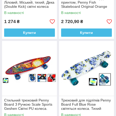
Ліловий, Міський, тихий, Дека
принтом, Penny Fish
(Double Kick) світні колеса
Skateboard Original Orange
Музична та світна дека
В наявності
В наявності
1 274
2 720,90
₴
₴
Купити
Купити
Стильний трюковий Penny
Трюковий для підлітків Penny
Board З Ручкою Scale Sports
Board Full Blue Rose
Geshen Світні PU колеса.
світяться колеса. Тихий
Міський, легкий та
скейтборд з міським принтом
В наявності
В наявності