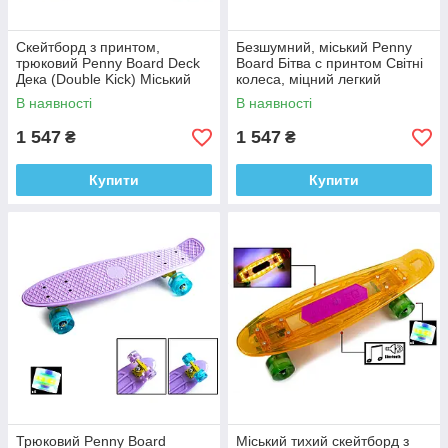
Скейтборд з принтом,
Безшумний, міський Penny
трюковий Penny Board Deck
Board Бітва с принтом Світні
Дека (Double Kick) Міський
колеса, міцний легкий
Безшумний світні колеса
В наявності
В наявності
1 547
1 547
₴
₴
Купити
Купити
Трюковий Penny Board
Міський тихий скейтборд з