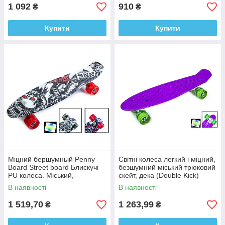
1 092
910
₴
₴
Купити
Купити
Міцний беpшумный Penny
Світні колеса легкий і міцний,
Board Street board Блискучі
безшумний міський трюковий
PU колеса. Міський,
скейт, дека (Double Kick)
трюковий
Penny Board Violet
В наявності
В наявності
1 519,70
1 263,99
₴
₴