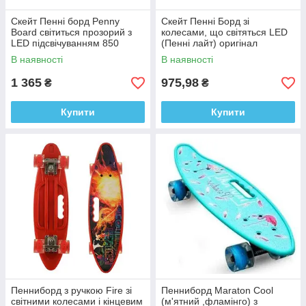
Скейт Пенні борд Penny
Скейт Пенні Борд зі
Board світиться прозорий з
колесами, що світяться LED
LED підсвічуванням 850
(Пенні лайт) оригінал
(блакитний)
В наявності
В наявності
1 365
975,98
₴
₴
Купити
Купити
Пенниборд з ручкою Fire зі
Пенниборд Maraton Cool
світними колесами і кінцевим
(м'ятний ,фламінго) з