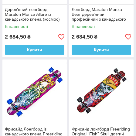
Дерев'яний лонгборд
Лонгборд Maraton Monza
Maraton Monza Allure із
Bear дерев'яний
канадського клена (космос)
професійний з канадського
клена (чорно-помаранчевий)
В наявності
В наявності
2 684,50
2 684,50
₴
₴
Купити
Купити
Фрисайд Лонгборд із
Фрисайд лонгборд Freeriding
канадського клена Freeriding
Original "Fish" Skull довгий