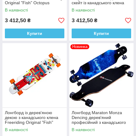
Original "Fish" Octopus
скейт із канадського клена
оригінал, довгий скейт для
для катання дітей від 7 років
В наявності
В наявності
катання
3 412,50
3 412,50
₴
₴
Купити
Купити
Новинка
Лонгборд із дерев'яною
Лонгборд Maraton Monza
декою з канадського клена
Dencing дерев'яний
Freeriding Original "Fish"
професійний з канадського
White, дитячий скейт для
клена (чорно-синій)
В наявності
В наявності
катання