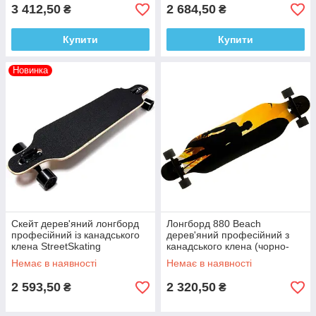
3 412,50
2 684,50
₴
₴
Купити
Купити
Новинка
Скейт дерев'яний лонгборд
Лонгборд 880 Beach
професійний із канадського
дерев'яний професійний з
клена StreetSkating
канадського клена (чорно-
помаранчевий)
Немає в наявності
Немає в наявності
2 593,50
2 320,50
₴
₴