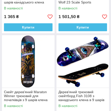
шарів канадського клена
Wolf 23 Scale Sports
78*20 см
В наявності
В наявності
1 365
1 501,50
₴
₴
Купити
Купити
Скейт дерев'яний Maraton
Дерев'яний трюковий
Winner трюковий для
скейтборд Fish 3108 з
початківців з 9 шарів клена
канадського клена в 9 шарів
Eagle
eye
В наявності
В наявності