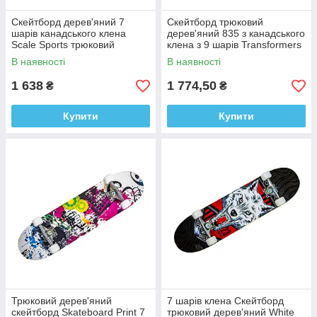
Скейтборд дерев'яний 7
Скейтборд трюковий
шарів канадського клена
дерев'яний 835 з канадського
Scale Sports трюковий
клена з 9 шарів Transformers
Skateboard до 90 кг
В наявності
В наявності
1 638
1 774,50
₴
₴
Купити
Купити
Трюковий дерев'яний
7 шарів клена Скейтборд
скейтборд Skateboard Print 7
трюковий дерев'яний White