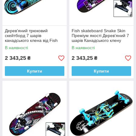
Дерев'яний трюковий
Fish skateboard Snake Skin
скейтборд 7 шарів
Преміум якості Дерев'яний 7
канадського клена від Fish
шарів Канадського клену
Neptune оригінал (синій)
трюковий дека(Double Kick)
В наявності
В наявності
2 343,25
2 343,25
₴
₴
Купити
Купити