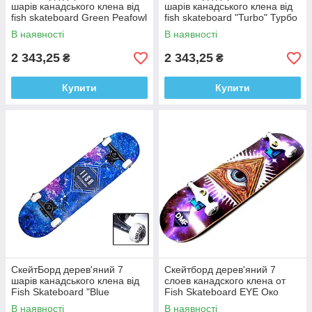
шарів канадського клена від
шарів канадського клена від
fish skateboard Green Peafowl
fish skateboard "Turbo" Турбо
Зелений павич 194679873
2093307605
В наявності
В наявності
2 343,25
2 343,25
₴
₴
Купити
Купити
СкейтБорд дерев'яний 7
Скейтборд дерев'яний 7
шарів канадського клена від
слоев канадского клена от
Fish Skateboard "Blue
Fish Skateboard EYE Око
Rhombus" 1628752765
416188052
В наявності
В наявності