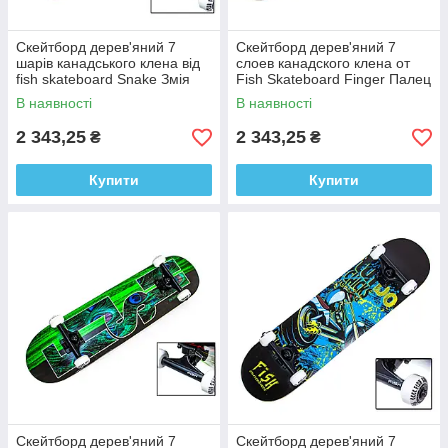
Скейтборд дерев'яний 7
Скейтборд дерев'яний 7
шарів канадського клена від
слоев канадского клена от
fish skateboard Snake Змія
Fish Skateboard Finger Палец
113297824
1736302984
В наявності
В наявності
2 343,25
2 343,25
₴
₴
Купити
Купити
Скейтборд дерев'яний 7
Скейтборд дерев'яний 7