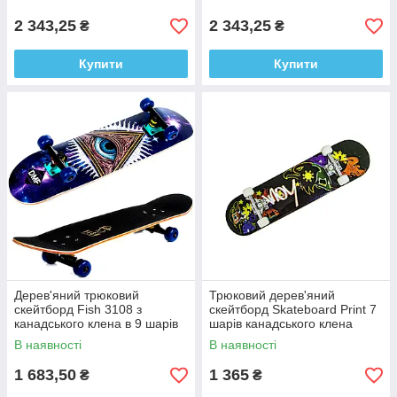
2 343,25
2 343,25
₴
₴
Купити
Купити
Дерев'яний трюковий
Трюковий дерев'яний
скейтборд Fish 3108 з
скейтборд Skateboard Print 7
канадського клена в 9 шарів
шарів канадського клена
eye
78*20 см HAWK
В наявності
В наявності
1 683,50
1 365
₴
₴