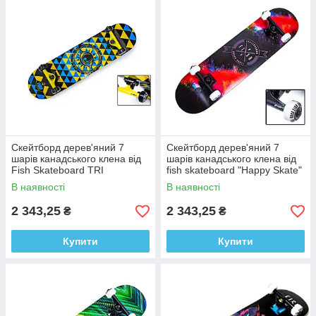
Скейтборд дерев'яний 7
Скейтборд дерев'яний 7
шарів канадського клена від
шарів канадського клена від
Fish Skateboard TRI
fish skateboard "Happy Skate"
2013083299
1033330434
В наявності
В наявності
2 343,25
2 343,25
₴
₴
Купити
Купити