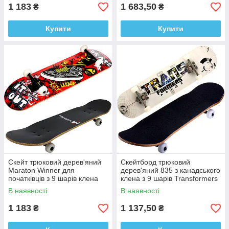
1 183
1 683,50
₴
₴
Купити
Купити
Скейт трюковий дерев'яний
Скейтборд трюковий
Maraton Winner для
дерев'яний 835 з канадського
початківців з 9 шарів клена
клена з 9 шарів Transformers
Red
В наявності
В наявності
1 183
1 137,50
₴
₴