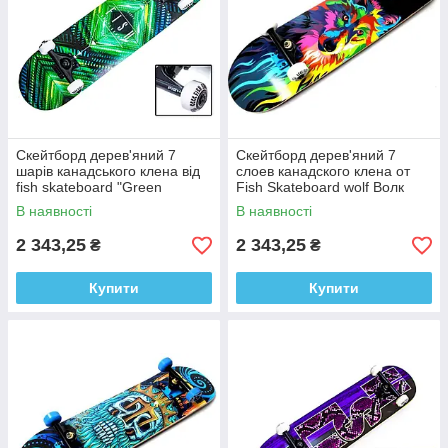
Скейтборд дерев'яний 7
Скейтборд дерев'яний 7
шарів канадського клена від
слоев канадского клена от
fish skateboard "Green
Fish Skateboard wolf Волк
Rhombus" Зелений ромб
614112850
В наявності
В наявності
1453521034
2 343,25
2 343,25
₴
₴
Купити
Купити