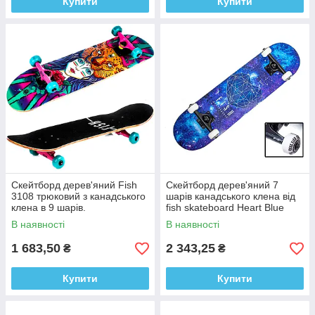
Купити
Купити
Скейтборд дерев'яний Fish
Скейтборд дерев'яний 7
3108 трюковий з канадського
шарів канадського клена від
клена в 9 шарів.
fish skateboard Heart Blue
Синє серце 657952259
В наявності
В наявності
1 683,50
2 343,25
₴
₴
Купити
Купити