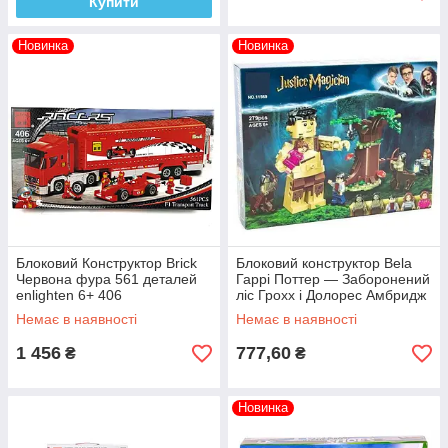
Купити
Новинка
Новинка
Блоковий Конструктор Brick
Блоковий конструктор Bela
Червона фура 561 деталей
Гаррі Поттер — Заборонений
enlighten 6+ 406
ліс Грохх і Долорес Амбридж
(279 діт.) 11569
Немає в наявності
Немає в наявності
1 456
777,60
₴
₴
Новинка