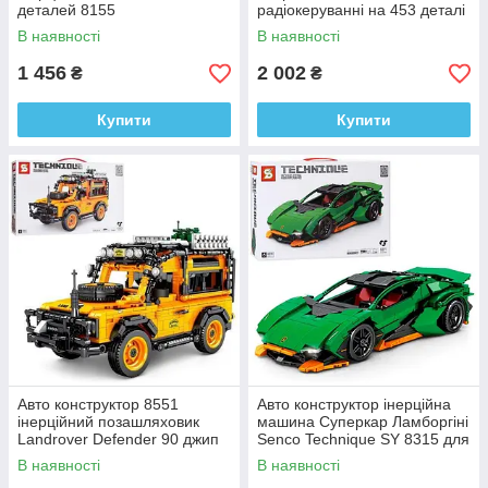
деталей 8155
радіокеруванні на 453 деталі
C51007W
В наявності
В наявності
1 456
2 002
₴
₴
Купити
Купити
Авто конструктор 8551
Авто конструктор інерційна
інерційний позашляховик
машина Суперкар Ламборгіні
Landrover Defender 90 джип
Senco Technique SY 8315 для
для хлопчиків від 6 років
хлопчиків від 6 років
В наявності
В наявності