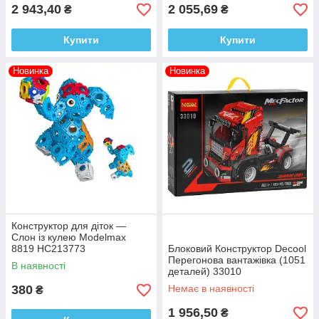
2 943,40
2 055,69
₴
₴
Купити
Купити
Новинка
Новинка
Конструктор для діток —
Слон із кулею Modelmax
8819 HC213773
Блоковий Конструктор Decool
Перегонова вантажівка (1051
В наявності
деталей) 33010
380
Немає в наявності
₴
1 956,50
₴