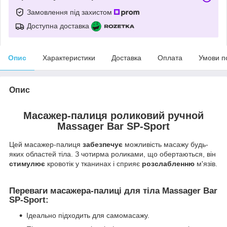
Замовлення під захистом
Доступна доставка
Опис
Характеристики
Доставка
Оплата
Умови п
Опис
Масажер-палиця роликовий ручной
Massager Bar
SP-Sport
Цей масажер-палиця
забезпечує
можливість масажу будь-
яких областей тіла. З чотирма роликами, що обертаються, він
стимулює
кровотік у тканинах і сприяє
розслабленню
м'язів.
Переваги масажера-палиці для тіла Massager Bar
SP-Sport:
Ідеально підходить для самомасажу.