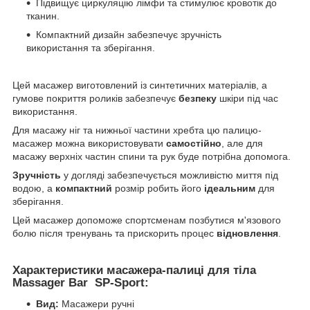
Підвищує циркуляцію лімфи та стимулює кровотік до
тканин.
Компактний дизайн забезпечує зручність
використання та зберігання.
Цей масажер виготовлений із синтетичних матеріалів, а
гумове покриття роликів забезпечує
безпеку
шкіри під час
використання.
Для масажу ніг та нижньої частини хребта цю палицю-
масажер можна використовувати
самостійно
, але для
масажу верхніх частин спини та рук буде потрібна допомога.
Зручність
у догляді забезпечується можливістю миття під
водою, а
компактний
розмір робить його
ідеальним
для
зберігання.
Цей масажер допоможе спортсменам позбутися м'язового
болю після тренувань та прискорить процес
відновлення
.
Характеристики масажера-палиці для тіла
Massager Bar SP-Sport:
Вид:
Масажери ручні