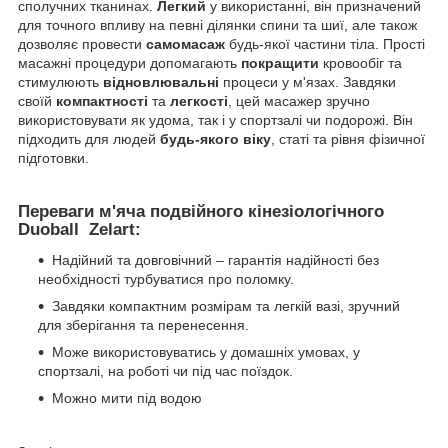
сполучних тканинах.
Легкий
у використанні, він призначений
для точного впливу на певні ділянки спини та шиї, але також
дозволяє провести
самомасаж
будь-якої частини тіла. Прості
масажні процедури допомагають
покращити
кровообіг та
стимулюють
відновлювальні
процеси у м'язах. Завдяки
своїй
компактності
та
легкості
, цей масажер зручно
використовувати як удома, так і у спортзалі чи подорожі. Він
підходить для людей
будь-якого віку
, статі та рівня фізичної
підготовки.
Переваги м'яча подвійного кінезіологічного
Duoball Zelart
:
Надійний та довговічний – гарантія надійності без
необхідності турбуватися про поломку.
Завдяки компактним розмірам та легкій вазі, зручний
для зберігання та перенесення.
Може використовуватись у домашніх умовах, у
спортзалі, на роботі чи під час поїздок.
Можно мити під водою