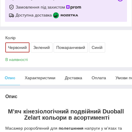
Замовлення під захистом
Доступна доставка
Колір
Червоний
Зелений
Помаранчевий
Синій
В наявності
Опис
Характеристики
Доставка
Оплата
Умови п
Опис
М'яч кінезіологічний подвійний Duoball
Zelart
кольори в асортименті
Масажер розроблений для
полегшення
напруги у м'язах та