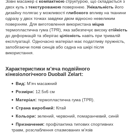
Зовні масажер є
компактною
структурою, що складається з
двох куль з
текстурованою
поверхнею.
Унікальність
його
дизайну полягає у можливості
глибокого
впливу на тканини
одразу у двох точках завдяки двом відносно невеликим
поверхням. Для виготовлення використана
міцна
термопластична гума (TPR), яка забезпечує високу
стійкість
до деформацій та зберігає
цілісність
навіть при тривалій
експлуатації. Одночасно матеріал має податливу пружність,
запобігаючи появі синців або садна на шкірі після
використання.
Характеристики м'яча подвійного
кінезіологічного Duoball Zelart
:
Вид:
М'яч масажний
Розміри:
12.5x6 см
Матеріал:
термопластична гума (TPR).
Страна виробний:
Кітай
Кольори:
зелений, червоний, помаранчевий, синій
Призначення:
профілактика типових спортивних
травм, розслаблення спазмованих м'язів