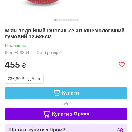
М'яч подвійний Duoball Zelart кінезіологічний
гумовий 12.5x6см
В наявності
Код: FI-8234
Опт і роздріб
455
₴
236,60 ₴
від 5 шт.
Купити
або
Купити з
Що таке купити з Пром?