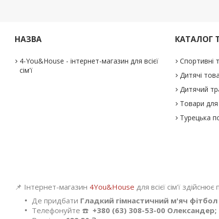
НАЗВА
КАТАЛОГ 
4-You&House - інтернет-магазин для всієї
Спортивні 
сім'ї
Дитячі тов
Дитячий тр
Товари для 
Турецька п
📌 Інтернет-магазин
4You&House
для всієї сім'ї здійснює
Де придбати
Гладкий гімнастичний м'яч фітбол 
Телефонуйте ☎️
+380 (63) 308-53-00 Олександер;