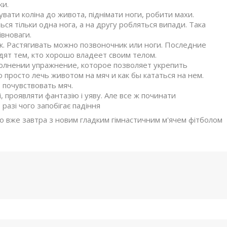
ки.
увати коліна до живота, піднімати ноги, робити махи.
ться тільки одна нога, а на другу робляться випади. Така
івноваги.
к. Растягивать можно позвоночник или ноги. Последние
ят тем, кто хорошо владеет своим телом.
полнении упражнение, которое позволяет укрепить
просто лечь животом на мяч и как бы кататься на нем.
почувствовать мяч.
, проявляти фантазію і уяву. Але все ж починати
разі чого запобігає падіння
ло вже завтра з новим гладким гімнастичним м'ячем фітболом