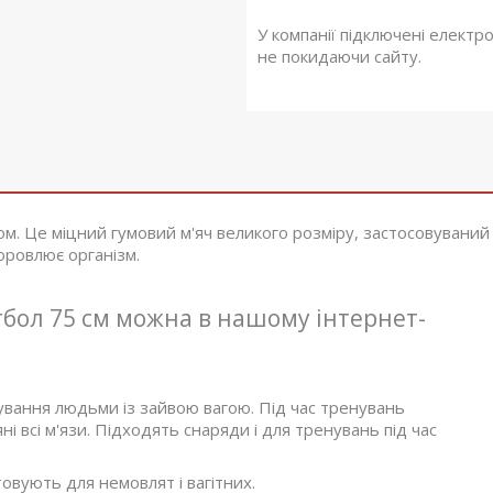
У компанії підключені електр
не покидаючи сайту.
м. Це міцний гумовий м'яч великого розміру, застосовуваний
доровлює організм.
тбол 75 см можна в нашому інтернет-
сування людьми із зайвою вагою. Під час тренувань
і всі м'язи. Підходять снаряди і для тренувань під час
овують для немовлят і вагітних.