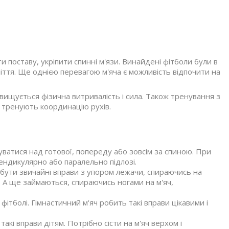
 поставу, укріпити спинні м'язи. Винайдені фітболи були в
ття. Ще однією перевагою м'яча є можливість відпочити на
двищується фізична витривалість і сила. Також тренування з
 тренують координацію рухів.
уватися над готової, попереду або зовсім за спиною. При
пендикулярно або паралельно підлозі.
 бути звичайні вправи з упором лежачи, спираючись на
 А ще займаються, спираючись ногами на м'яч,
фітболі. Гімнастичний м'яч робить такі вправи цікавими і
кі вправи дітям. Потрібно сісти на м'яч верхом і