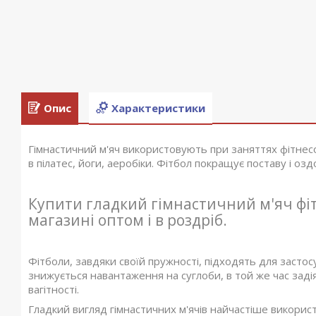
Опис
Характеристики
Гімнастичний м'яч використовують при заняттях фітнесо
в пілатес, йоги, аеробіки. Фітбол покращує поставу і оз
Купити гладкий гімнастичний м'яч фі
магазині оптом і в роздріб.
Фітболи, завдяки своїй пружності, підходять для засто
знижується навантаження на суглоби, в той же час задіян
вагітності.
Гладкий вигляд гімнастичних м'ячів найчастіше використ