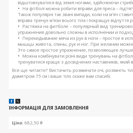
відштовхуватися від землі ногами, здійснюючи стриб
На фітболі можна робити вправи для преса – підтяг
Також популярні так звані випади, коли на м'яч стави
вправа тренує м'язи всього тіла і покращує відчуття р
Растяжка на фитболе – популярный вид тренирово
упражнения довольно сложны в исполнении и подход
Перекидывание мяча из рук в ноги – простое в ис
мышцы живота, спины, рук и ног. При желании можно 
Это самое простое упражнение, позволяющее лучше 
Можна комбінувати різні види тренувань на фітболі
тренуватися краще з досвідчених наставників, який в 
Все ще читаєте? Вистачить розминати очі, розімніть ті
діаметром 75 см і ваше тіло скаже вам спасибі.
ІНФОРМАЦІЯ ДЛЯ ЗАМОВЛЕННЯ
Ціна:
682,50 ₴