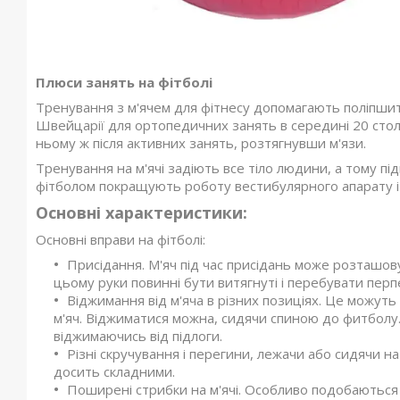
Плюси занять на фітболі
Тренування з м'ячем для фітнесу допомагають поліпшити
Швейцарії для ортопедичних занять в середині 20 столі
ньому ж після активних занять, розтягнувши м'язи.
Тренування на м'ячі задіють все тіло людини, а тому пі
фітболом покращують роботу вестибулярного апарату і
Основні характеристики:
Основні вправи на фітболі:
Присідання. М'яч під час присідань може розташов
цьому руки повинні бути витягнуті і перебувати пер
Віджимання від м'яча в різних позиціях. Це можуть
м'яч. Віджиматися можна, сидячи спиною до фитболу.
віджимаючись від підлоги.
Різні скручування і перегини, лежачи або сидячи на 
досить складними.
Поширені стрибки на м'ячі. Особливо подобаються та