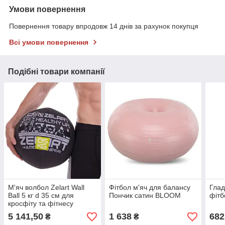
Умови повернення
Повернення товару впродовж 14 днів за рахунок покупця
Всі умови повернення
Подібні товари компанії
М'яч волбол Zelart Wall
Фітбол м'яч для балансу
Глад
Ball 5 кг d 35 см для
Пончик сатин BLOOM
фітб
кросфіту та фітнесу
5 141,50
1 638
682
₴
₴