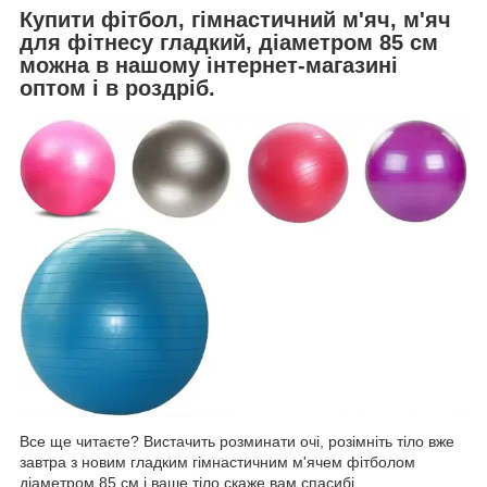
Купити фітбол, гімнастичний м'яч, м'яч
для фітнесу гладкий, діаметром 85 см
можна в нашому інтернет-магазині
оптом і в роздріб.
Все ще читаєте? Вистачить розминати очі, розімніть тіло вже
завтра з новим гладким гімнастичним м'ячем фітболом
діаметром 85 см і ваше тіло скаже вам спасибі.