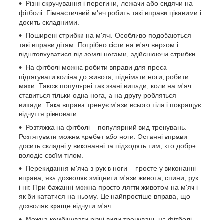
Різні скручування і перегини, лежачи або сидячи на
фітболі. Гімнастичний м'яч робить такі вправи цікавими і
досить складними.
Поширені стрибки на м'ячі. Особливо подобаються
такі вправи дітям. Потрібно сісти на м'яч верхом і
відштовхуватися від землі ногами, здійснюючи стрибки.
На фітболі можна робити вправи для преса –
підтягувати коліна до живота, піднімати ноги, робити
махи. Також популярні так звані випади, коли на м'яч
ставиться тільки одна нога, а на другу робляться
випади. Така вправа тренує м'язи всього тіла і покращує
відчуття рівноваги.
Розтяжка на фітболі – популярний вид тренувань.
Розтягувати можна хребет або ноги. Останні вправи
досить складні у виконанні та підходять тим, хто добре
володіє своїм тілом.
Перекидання м'яча з рук в ноги – просте у виконанні
вправа, яка дозволяє зміцнити м'язи живота, спини, рук
і ніг. При бажанні можна просто лягти животом на м'яч і
як би кататися на ньому. Це найпростіше вправа, що
дозволяє краще відчути м'яч.
Можна комбінувати різні види тренувань на фітболі,