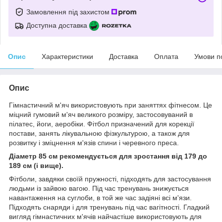
Замовлення під захистом
Доступна доставка
Опис
Характеристики
Доставка
Оплата
Умови п
Опис
Гімнастичний м'яч використовують при заняттях фітнесом. Це
міцний гумовий м'яч великого розміру, застосовуваний в
пілатес, йоги, аеробіки. Фітбол призначений для корекції
постави, занять лікувальною фізкультурою, а також для
розвитку і зміцнення м'язів спини і черевного преса.
Діаметр 85 см рекомендується для зростання від 179 до
189 см (і вище).
Фітболи, завдяки своїй пружності, підходять для застосування
людьми із зайвою вагою. Під час тренувань знижується
навантаження на суглоби, в той же час задіяні всі м'язи.
Підходять снаряди і для тренувань під час вагітності. Гладкий
вигляд гімнастичних м'ячів найчастіше використовують для