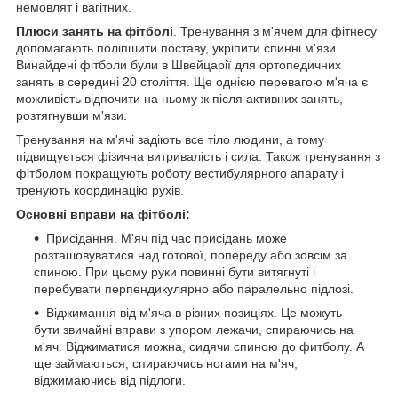
немовлят і вагітних.
Плюси занять на фітболі
. Тренування з м'ячем для фітнесу
допомагають поліпшити поставу, укріпити спинні м'язи.
Винайдені фітболи були в Швейцарії для ортопедичних
занять в середині 20 століття. Ще однією перевагою м'яча є
можливість відпочити на ньому ж після активних занять,
розтягнувши м'язи.
Тренування на м'ячі задіють все тіло людини, а тому
підвищується фізична витривалість і сила. Також тренування з
фітболом покращують роботу вестибулярного апарату і
тренують координацію рухів.
Основні вправи на фітболі:
Присідання. М'яч під час присідань може
розташовуватися над готової, попереду або зовсім за
спиною. При цьому руки повинні бути витягнуті і
перебувати перпендикулярно або паралельно підлозі.
Віджимання від м'яча в різних позиціях. Це можуть
бути звичайні вправи з упором лежачи, спираючись на
м'яч. Віджиматися можна, сидячи спиною до фитболу. А
ще займаються, спираючись ногами на м'яч,
віджимаючись від підлоги.