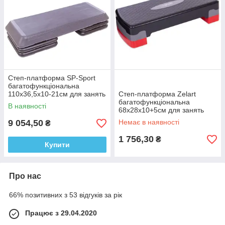
Степ-платформа SP-Sport
багатофункціональна
110x36,5x10-21см для занять
Степ-платформа Zelart
степ-аеробікою
багатофункціональна
В наявності
68x28x10+5см для занять
степ-аеробікою
9 054,50
Немає в наявності
₴
1 756,30
₴
Купити
Про нас
66% позитивних з 53 відгуків за рік
Працює з 29.04.2020