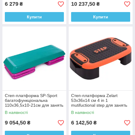
6 279
10 237,50
₴
₴
Купити
Купити
Степ-платформа SP-Sport
Степ-платформа Zelart
багатофункціональна
53x36x14 см 4 in 1
110x36,5x10-21см для занять
mutifuctional step для занять
степ-аеробікою
фітнесом
В наявності
В наявності
9 054,50
6 142,50
₴
₴