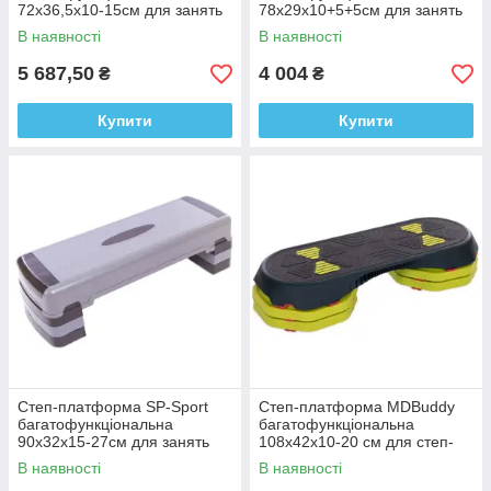
72x36,5x10-15см для занять
78x29x10+5+5см для занять
степ-аеробікою
степ-аеробікою
В наявності
В наявності
5 687,50
4 004
₴
₴
Купити
Купити
Степ-платформа SP-Sport
Степ-платформа MDBuddy
багатофункціональна
багатофункціональна
90x32x15-27см для занять
108x42x10-20 см для степ-
степ-аеробікою
аеробіки
В наявності
В наявності