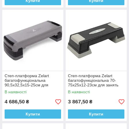
Купити
Купити
Степ-платформа Zelart
Степ-платформа Zelart
багатофункціональна
багатофункціональна 70-
90,5x32,5x15-25см для
75x25x12-23см для занять
занять степ-аеробікою
степ-аеробікою
В наявності
В наявності
4 686,50
3 867,50
₴
₴
Купити
Купити