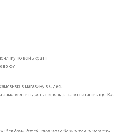
очинку по всій Україні.
топок)?
амовивіз з магазину в Одесі.
амовлення і дасть відповідь на всі питання, що Вас
ари для дому, дітей, спорта і відпочинку в інтернет-