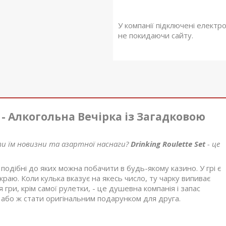
У компанії підключені електр
не покидаючи сайту.
t - Алкогольна Вечірка із Загадковою
ти їм новизни та азартної наснаги?
Drinking Roulette Set
- це
подібні до яких можна побачити в будь-якому казино. У грі є
краю. Коли кулька вказує на якесь число, ту чарку випиває
 гри, крім самої рулетки, - це душевна компанія і запас
або ж стати оригінальним подарунком для друга.