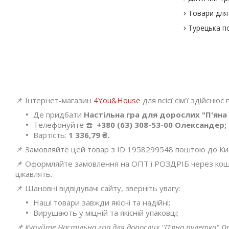
Товари для 
Турецька п
📌 Інтернет-магазин
4You&House
для всієї сім'ї здійснює
Де придбати
Настільна гра для дорослих "П'яна 
Телефонуйте ☎️
+380 (63) 308-53-00 Олександер;
Вартість:
1 336,79 ₴.
📌 Замовляйте цей товар з ID 1958299548 поштою до Києва
📌 Оформляйте замовлення на ОПТ і РОЗДРІБ через кошик
цікавлять.
📌 Шановні відвідувачі сайту, зверніть увагу:
Наші товари завжди якісні та надійні;
Вирушають у міцній та якісній упаковці;
📌 Купуйте Настільна гра для дорослих "П'яна рулетка" Dri