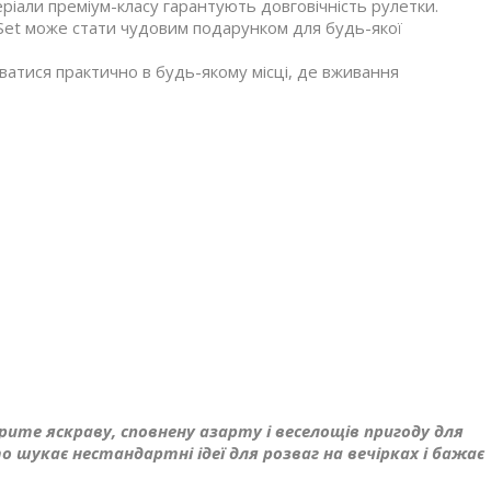
еріали преміум-класу гарантують довговічність рулетки.
e Set може стати чудовим подарунком для будь-якої
атися практично в будь-якому місці, де вживання
орите яскраву, сповнену азарту і веселощів пригоду для
хто шукає нестандартні ідеї для розваг на вечірках і бажає