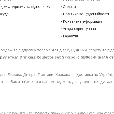
дому, туризму та відпочинку
Оплата
осуда
Політика конфіденційності
Контактна інформація
Угода користувача
Гарантія
 продаж та відправку товарів для дітей, будинки, спорту та відп
рулетка" Drinking Roulette Set SP-Sport GB066-P (на16 с
, Львова, Дніпра, Полтави, Харкова — доставка по Україні, с
 і з Вами зв'яжеться наш менеджер, для уточнення деталей з
nking Roulette Set SP-Sport GB066-P (на16 стопок) та інші тов