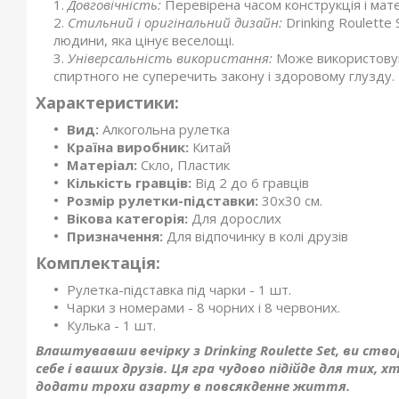
Довговічність:
Перевірена часом конструкція і мат
Стильний і оригінальний дизайн:
Drinking Roulett
людини, яка цінує веселощі.
Універсальність використання:
Може використовув
спиртного не суперечить закону і здоровому глузду.
Характеристики:
Вид:
Алкогольна рулетка
Країна виробник:
Китай
Матеріал:
Скло, Пластик
Кількість гравців:
Від 2 до 6 гравців
Розмір рулетки-підставки:
30x30 см.
Вікова категорія:
Для дорослих
Призначення:
Для відпочинку в колі друзів
Комплектація:
Рулетка-підставка під чарки - 1 шт.
Чарки з номерами - 8 чорних і 8 червоних.
Кулька - 1 шт.
Влаштувавши вечірку з Drinking Roulette Set, ви ств
себе і ваших друзів. Ця гра чудово підійде для тих, 
додати трохи азарту в повсякденне життя.