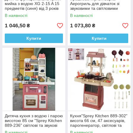
мийка з водою XG 2-15 A 15
Аерогриль для дівчаток зі
предметів (синя) від 3 років
звуковими та світловими
ефектами, зелена. LD 6613 A
В наявності
В наявності
1 046,50
1 073,80
₴
₴
Купити
Купити
Дитяча кухня з водою і парою
Кухня"Sprey Kitchen 889-302"
висотою 85 см "Sprey Kitchen
висота 66 см, 47 аксесуарів,
889-236" світлові та звукові
парогенератор, світлові та
ефекти від 3х років
звукові ефекти.
В наявності
В наявності