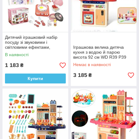
Дитячий іграшковий набір
посуду зі звуковими і
світловими ефектами,
Іграшкова велика дитяча
фартух, ковпак, продукти від
кухня з водою й парою
В наявності
2х років
висота 92 см WD R39 P39
червоний
1 183
Немає в наявності
₴
3 185
₴
Купити