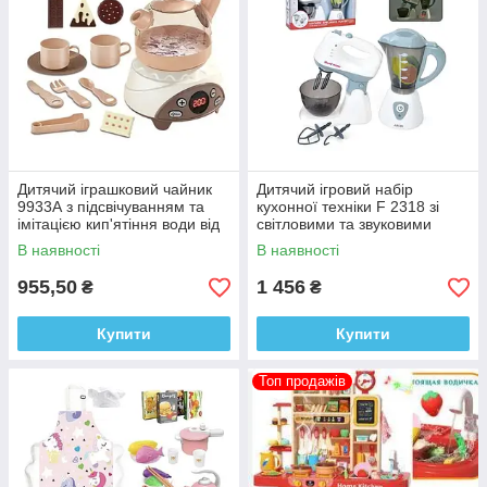
Дитячий іграшковий чайник
Дитячий ігровий набір
9933А з підсвічуванням та
кухонної техніки F 2318 зі
імітацією кип'ятіння води від
світловими та звуковими
3х років
ефектами.
В наявності
В наявності
955,50
1 456
₴
₴
Купити
Купити
Топ продажів