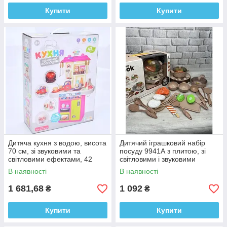
Купити
Купити
Дитяча кухня з водою, висота
Дитячий іграшковий набір
70 см, зі звуковими та
посуду 9941А з плитою, зі
світловими ефектами, 42
світловими і звуковими
предмети Рожева 16890B
ефектами, 3+.
В наявності
В наявності
1 681,68
1 092
₴
₴
Купити
Купити