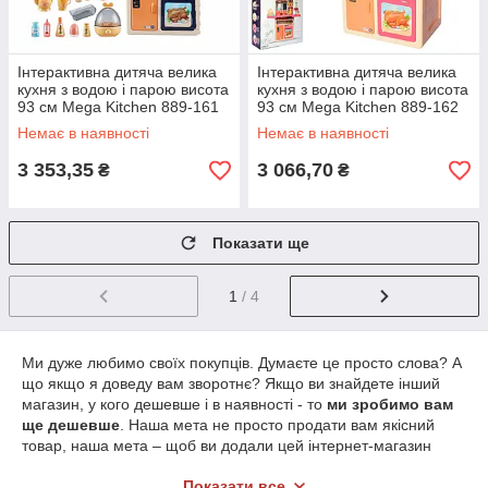
Інтерактивна дитяча велика
Інтерактивна дитяча велика
кухня з водою і парою висота
кухня з водою і парою висота
93 см Mega Kitchen 889-161
93 см Mega Kitchen 889-162
Немає в наявності
Немає в наявності
3 353,35
3 066,70
₴
₴
Показати ще
1
/ 4
Ми дуже любимо своїх покупців. Думаєте це просто слова? А
що якщо я доведу вам зворотнє? Якщо ви знайдете інший
магазин, у кого дешевше і в наявності - то
ми зробимо вам
ще дешевше
. Наша мета не просто продати вам якісний
товар, наша мета – щоб ви додали цей інтернет-магазин
4youandhouse.com.ua
в закладки і купували в нас
Показати все
регулярно, а для цього…