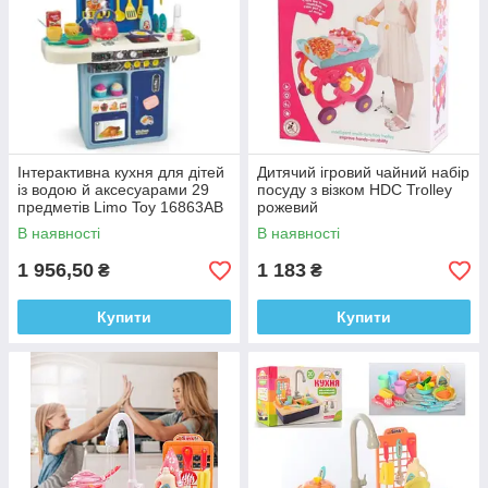
Інтерактивна кухня для дітей
Дитячий ігровий чайний набір
із водою й аксесуарами 29
посуду з візком HDC Trolley
предметів Limo Toy 16863AB
рожевий
синій
В наявності
В наявності
1 956,50
1 183
₴
₴
Купити
Купити