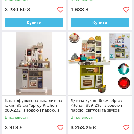
3 230,50
1 638
₴
₴
Купити
Купити
Багатофункціональна дитяча
Дитяча кухня 85 см "Sprey
кухня 93 см "Sprey Kitchen
Kitchen 889-235" з водою і
889-232" з водою і парою, з
парою, світлові та звукові
яйцеваркою
ефекти
В наявності
В наявності
3 913
3 253,25
₴
₴