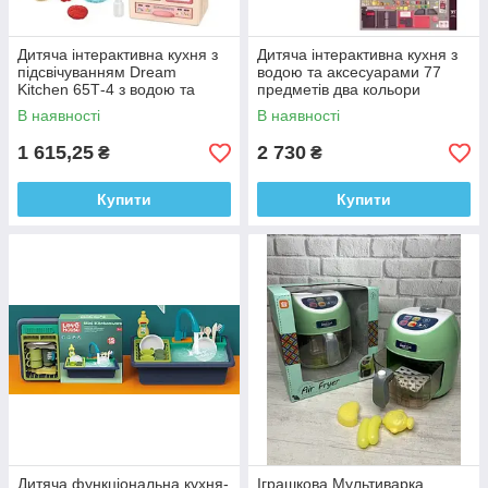
Дитяча інтерактивна кухня з
Дитяча інтерактивна кухня з
підсвічуванням Dream
водою та аксесуарами 77
Kitchen 65Т-4 з водою та
предметів два кольори
аксесуарами
2А330/2А220
В наявності
В наявності
1 615,25
2 730
₴
₴
Купити
Купити
Дитяча функціональна кухня-
Іграшкова Мультиварка