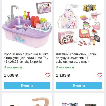
Ігровий набір Кухонна мийка
Дитячий іграшковий набір
з циркуляцією води Limo Toy
посуду зі звуковими і
41х16х29 см від 3х років
світловими ефектами,
фартух, ковпак, продукти.
В наявності
В наявності
1 638
1 183
₴
₴
Купити
Купити