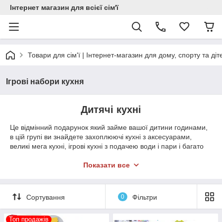
Інтернет магазин для всієї сім'ї
Товари для сім'ї | Інтернет-магазин для дому, спорту та діт
Ігрові набори кухня
Дитячі кухні
Це відмінний подарунок який займе вашої дитини годинами,
в цій групі ви знайдете захоплюючі кухні з аксесуарами,
великі мега кухні, ігрові кухні з подачею води і пари і багато
іншого. Наш асортимент створений ForYou&House, тому ви
легко зможете підібрати якісну дитячу кухню за
доступною
Показати все
ціною
, адже ми
працюємо на пряму і самі є
постачальниками
.
Сортування
0
Фільтри
Топ продажів