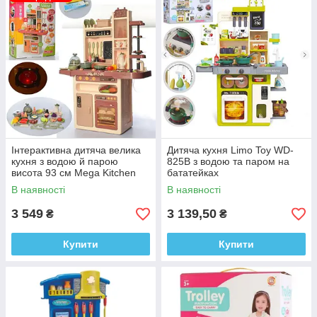
Інтерактивна дитяча велика
Дитяча кухня Limo Toy WD-
кухня з водою й парою
825B з водою та паром на
висота 93 см Mega Kitchen
бататейках
889-212
В наявності
В наявності
3 549
3 139,50
₴
₴
Купити
Купити