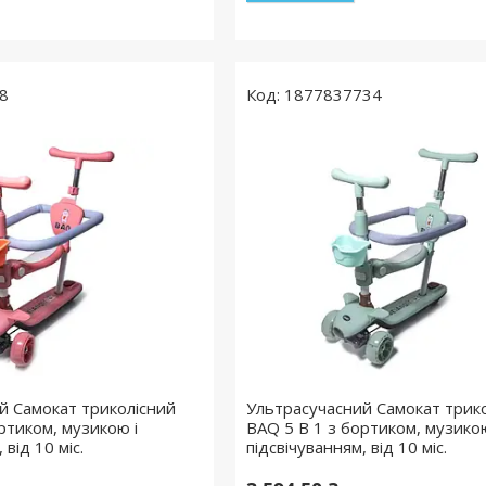
8
1877837734
й Самокат триколісний
Ультрасучасний Самокат трик
ртиком, музикою і
BAQ 5 В 1 з бортиком, музикою
 від 10 міс.
підсвічуванням, від 10 міс.