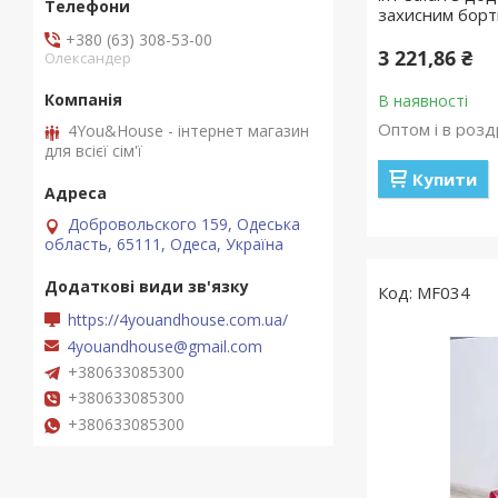
захисним борт
+380 (63) 308-53-00
3 221,86 ₴
Олександер
В наявності
Оптом і в розд
4You&House - інтернет магазин
для всієї сім'ї
Купити
Добровольского 159, Одеська
область, 65111, Одеса, Україна
MF034
https://4youandhouse.com.ua/
4youandhouse@gmail.com
+380633085300
+380633085300
+380633085300