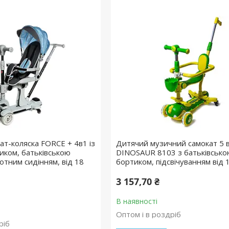
ат-коляска FORCE + 4в1 із
Дитячий музичний самокат 5 в
иком, батьківською
DINOSAUR 8103 з батьківсько
отним сидінням, від 18
бортиком, підсвічуванням від 
3 157,70 ₴
В наявності
Оптом і в роздріб
ріб