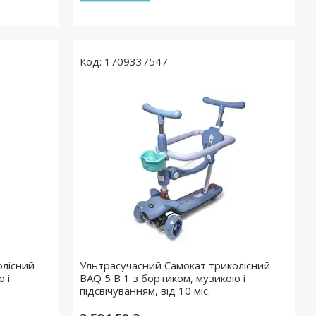
1709337547
олісний
Ультрасучасний Самокат триколісний
 і
BAQ 5 В 1 з бортиком, музикою і
підсвічуванням, від 10 міс.