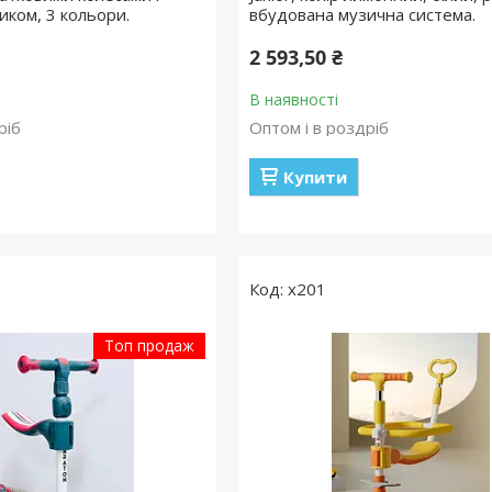
иком, 3 кольори.
вбудована музична система.
2 593,50 ₴
В наявності
ріб
Оптом і в роздріб
Купити
х201
Топ продаж