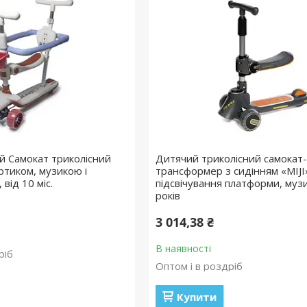
й Самокат триколісний
Дитячий триколісний самокат-
ртиком, музикою і
трансформер з сидінням «MIJI
 від 10 міс.
підсвічування платформи, музи
років
3 014,38 ₴
В наявності
ріб
Оптом і в роздріб
Купити