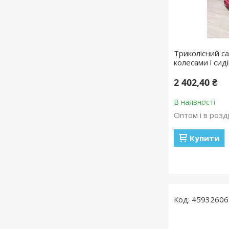
Триколісний са
колесами і сид
2 402,40 ₴
В наявності
Оптом і в розд
Купити
45932606