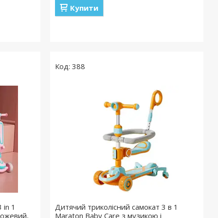
Купити
388
 in 1
Дитячий триколісний самокат 3 в 1
 рожевий,
Maraton Baby Care з музикою і