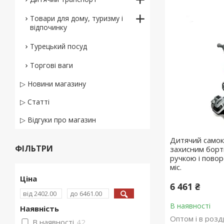
Товари для дому, туризму і
відпочинку
Турецький посуд
Торгові ваги
▷ Новини магазину
▷ Статті
▷ Відгуки про магазин
Дитячий самок
ФІЛЬТРИ
захисним борт
ручкою і повор
міс.
Ціна
6 461 ₴
В наявності
Наявність
Оптом і в розд
В наявності
42