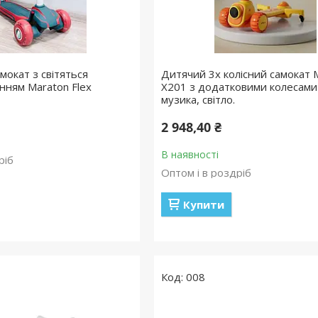
мокат з світяться
Дитячий 3х колісний самокат 
інням Maraton Flex
X201 з додатковими колесами
музика, світло.
2 948,40 ₴
В наявності
ріб
Оптом і в роздріб
Купити
008