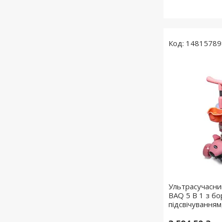
14815789
Ультрасучасни
BAQ 5 В 1 з бо
підсвічуванням,