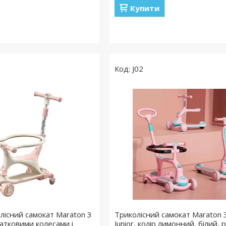
Купити
J02
лісний самокат Maraton 3
Триколісний самокат Maraton 3
одатковими колесами і
Junior, колір лимонний, білий,