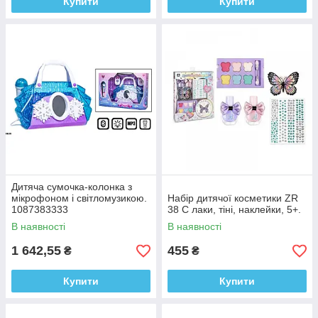
Купити
Купити
Дитяча сумочка-колонка з
мікрофоном і світломузикою.
Набір дитячої косметики ZR
1087383333
38 C лаки, тіні, наклейки, 5+.
В наявності
В наявності
1 642,55
455
₴
₴
Купити
Купити