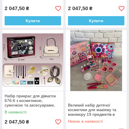
2 047,50
2 047,50
₴
₴
Купити
Купити
Набір прикрас для дівчаток
676-6 з косметикою,
сумочкою та аксесуарами,
Великий набір дитячої
8+.
косметики для макіяжу та
В наявності
манікюру 19 предметів в
косметичці 60010-A
2 047,50
Немає в наявності
₴