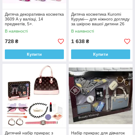
Дитяча декоративна косметка
Дитяча косметика Kuromi
3609 А у валізці, 14
Курумі— для ніжного догляду
предметів, 5+.
за шкірою вашої дитини 26
предметів в косметичці
В наявності
В наявності
728
1 638
₴
₴
Купити
Купити
Дитячий набір прикрас з
Набір прикрас для дівчаток