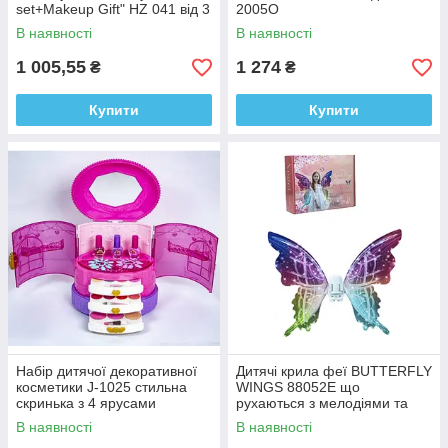
set+Makeup Gift" HZ 041 від 3
2005O
років
В наявності
В наявності
1 005,55
1 274
₴
₴
Купити
Купити
Набір дитячої декоративної
Дитячі крила феї BUTTERFLY
косметики J-1025 стильна
WINGS 88052E що
скринька з 4 ярусами
рухаються з мелодіями та
підсвічуванням від 3х років
В наявності
В наявності