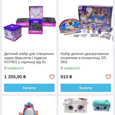
Дитячий набір для створення
Набір дитячої декоративною
шарм-браслетів і підвісок
косметики в косметичці ZR-
KSY951 у скриньці від 4х
36G
років
В наявності
В наявності
1 355,90
910
₴
₴
Купити
Купити