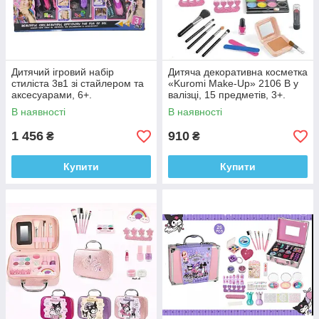
Дитячий ігровий набір
Дитяча декоративна косметка
стиліста 3в1 зі стайлером та
«Kuromi Make-Up» 2106 В у
аксесуарами, 6+.
валізці, 15 предметів, 3+.
В наявності
В наявності
1 456
910
₴
₴
Купити
Купити