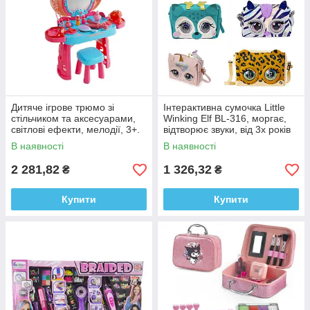
Дитяче ігрове трюмо зі
Інтерактивна сумочка Little
стільчиком та аксесуарами,
Winking Elf BL-316, моргає,
світлові ефекти, мелодії, 3+.
відтворює звуки, від 3х років
В наявності
В наявності
2 281,82
1 326,32
₴
₴
Купити
Купити