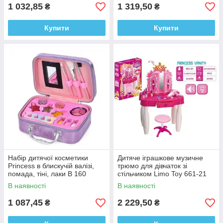
1 032,85
1 319,50
₴
₴
Купити
Купити
Набір дитячої косметики
Дитяче іграшкове музичне
Princess в блискучій валізі,
трюмо для дівчаток зі
помада, тіні, лаки В 160
стільчиком Limo Toy 661-21
В наявності
В наявності
1 087,45
2 229,50
₴
₴