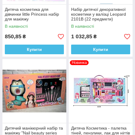
Дитяча косметика для
Набір дитячої декоративної
дівчинки little Princess набір
косметики у валізці Leopard
для макіяжу
2101B (22 предмети)
В наявності
В наявності
850,85
1 032,85
₴
₴
Купити
Купити
Новинка
Дитячий манікюрний набір та
Дитяча Косметика - палетка
макіяжу "Nail beauty series
тіней, пензлики, лак для нігтів