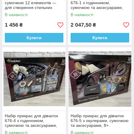
сумочкою 12 елементів —
676-1 з годинником,
для створення стильних
сумочкою та аксесуарами,
образів та яскравих
8+.
В наявності
В наявності
аксесуарів
1 456
2 047,50
₴
₴
Купити
Купити
Набір прикрас для дівчаток
Набір прикрас для дівчаток
676-4 з годинником,
676-5 з окулярами, сумочкою
сумочкою та аксесуарами,
та аксесуарами, 8+.
8+.
В наявності
В наявності