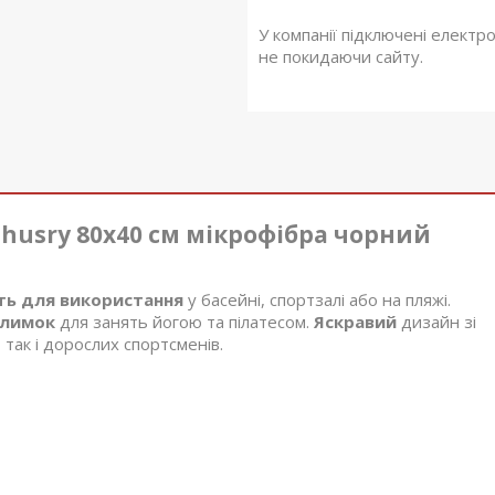
У компанії підключені електр
не покидаючи сайту.
usry 80x40 см мікрофібра
чорний
ть для використання
у басейні, спортзалі або на пляжі.
лимок
для занять йогою та пілатесом.
Яскравий
дизайн зі
, так і дорослих спортсменів.