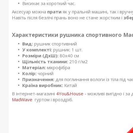
Висихає за короткий час.
Аксесуар можна
прати
як у пральній машині, так і вруч
Навіть після безлічі прань воно не стане жорстким і
збе
Характеристики рушника спортивного Ma
Вид:
рушник спортивний
У комплекті:
рушник: 1 шт.
Розміри (ДхШ):
80x40 см
Щільність тканини:
210 г/м2
Матеріал:
мікрофібра
Колір:
чорний
Призначення:
для поглинання вологи із тіла під ч
Країна виробник:
Китай
В інтернет-магазині
4You&House
- можливі вигідно і з
MadWave
гуртом і вроздріб.