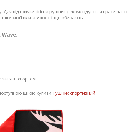
ну. Для підтримки гігієни рушник рекомендується прати часто.
реже свої властивості
, що вбирають.
dWave:
ас занять спортом
а доступною ціною купити
Рушник спортивний