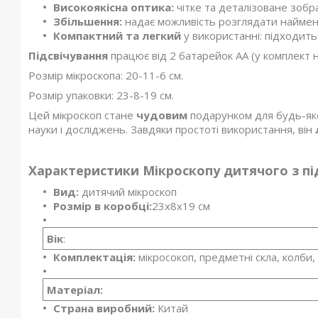
Високоякісна оптика:
чітке та деталізоване зоб
Збільшення:
надає можливість розглядати найменш
Компактний та легкий
у використанні: підходить 
Підсвічування
працює від 2 батарейок АА (у комплект 
Розмір мікроскопа: 20-11-6 см.
Розмір упаковки: 23-8-19 см.
Цей мікроскоп стане
чудовим
подарунком для будь-як
науки і досліджень. Завдяки простоті використання, він
Характеристики Мікроскопу дитячого з пі
Вид:
дитячий мікроскоп
Розмір в коробці:
23х8х19 см
Вік
:
Комплектація:
мікросокоп, предметні скла, колби,
Матеріал:
Страна виробний:
Китай