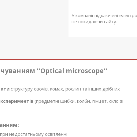
У компанії підключені електр
не покидаючи сайту.
чуванням ''Optical microscope''
дати
структуру овочів, комах, рослин та інших дрібних
кспериментів
(предметні шибки, колби, пінцет, скло зі
ванням:
при недостатньому освітленні