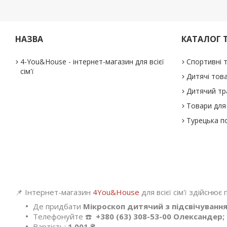
НАЗВА
КАТАЛОГ 
4-You&House - інтернет-магазин для всієї
Спортивні 
сім'ї
Дитячі тов
Дитячий тр
Товари для 
Турецька п
📌 Інтернет-магазин
4You&House
для всієї сім'ї здійснює
Де придбати
Мікроскоп дитячий з підсвічуванням 
Телефонуйте ☎️
+380 (63) 308-53-00 Олександер;
Вартість:
1 001 ₴.