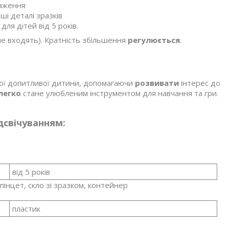
раження
і деталі зразків
для дітей від 5 років.
не входять). Кратність збільшення
регулюється
.
ої допитливої дитини, допомагаючи
розвивати
інтерес до
легко
стане улюбленим інструментом для навчання та гри.
дсвічуванням:
від 5 років
 пінцет, скло зі зразком, контейнер
пластик