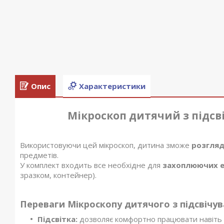
Опис
Характеристики
Мікроскоп дитячий з підсві
Використовуючи цей мікроскоп, дитина зможе
розгля
предметів.
У комплект входить все необхідне для
захоплюючих е
зразком, контейнер).
Переваги Мікроскопу дитячого з підсвічу
Підсвітка:
дозволяє комфортно працювати навіть 