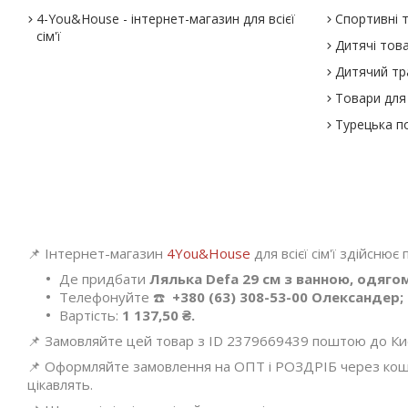
4-You&House - інтернет-магазин для всієї
Спортивні 
сім'ї
Дитячі тов
Дитячий тр
Товари для 
Турецька п
📌 Інтернет-магазин
4You&House
для всієї сім'ї здійснює
Де придбати
Лялька Defa 29 см з ванною, одяго
Телефонуйте ☎️
+380 (63) 308-53-00 Олександер;
Вартість:
1 137,50 ₴.
📌 Замовляйте цей товар з ID 2379669439 поштою до Києва
📌 Оформляйте замовлення на ОПТ і РОЗДРІБ через кошик
цікавлять.