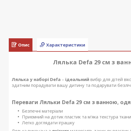
Опис
Характеристики
Лялька Defa 29 см з ва
Лялька у наборі Defa
–
ідеальний
вибір для дітей вік
здатним порадувати вашу дитину та подарувати безліч
Переваги Ляльки Defa 29 см з ванною, одя
Безпечні матеріали
Приємний на дотик пластик та м'яка текстура ткан
Легко доглядати іграшку
Лялька виконана з
якісних
матеріалів, таких як пластик