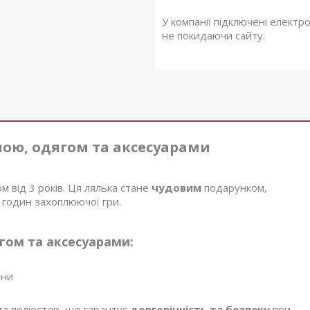
У компанії підключені електр
не покидаючи сайту.
нною, одягом та аксесуарами
ом від 3 років. Ця лялька стане
чудовим
подарунком,
 годин захоплюючої гри.
гом та аксесуарами:
ини
 та поліестер, що гарантує
довговічність та безпеку
при