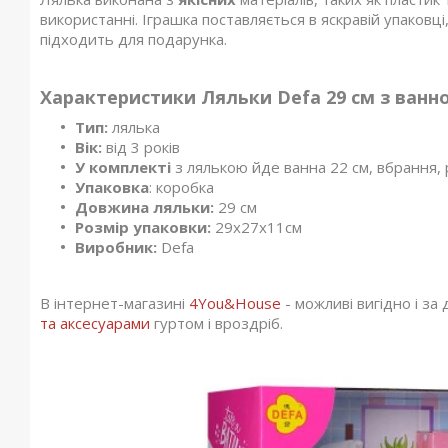
використанні. Іграшка поставляється в яскравій упаковці
підходить для подарунка.
Характеристики Ляльки Defa 29 см з ванн
Тип:
лялька
Вік:
від 3 років
У комплекті
з лялькою йде ванна 22 см, вбрання,
Упаковка
: коробка
Довжина ляльки:
29 см
Розмір упаковки:
29х27х11см
Виробник:
Defa
В інтернет-магазині
4You&House
- можливі вигідно і з
та аксесуарами
гуртом і вроздріб.