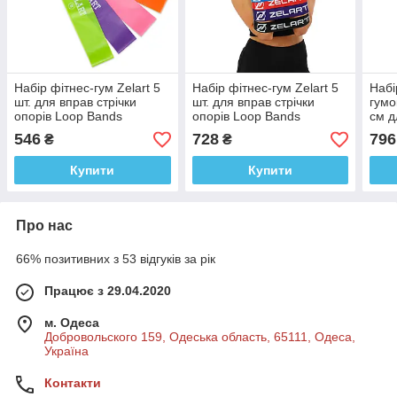
Набір фітнес-гум Zelart 5
Набір фітнес-гум Zelart 5
Набі
шт. для вправ стрічки
шт. для вправ стрічки
гумо
опорів Loop Bands
опорів Loop Bands
см д
опор
546
728
796
₴
₴
Купити
Купити
Про нас
66% позитивних з 53 відгуків за рік
Працює з 29.04.2020
м. Одеса
Добровольского 159, Одеська область, 65111, Одеса,
Україна
Контакти