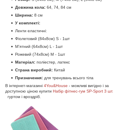
Довжина кола:
64, 74, 84 cм
Ширина:
8 см
У комплекті:
Ленти еластичні:
Фіолетовий (84x8см) S - 1шт
М'ятний (64x8см) L - 1шт
Рожевий (74x8см) M - 1шт
Матеріал:
поліестер, латекс
Страна виробний:
Китай
Призначення:
для тренувань всього тіла
В інтернет-магазині
4You&House
- можливі вигідно і за
доступною ціною купити
Набір фітнес-гум SP-Sport 3 шт.
гуртом і вроздріб.