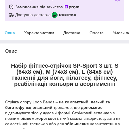
Замовлення під захистом
Доступна доставка
Опис
Характеристики
Доставка
Оплата
Умови п
Опис
Набір фітнес-стрічок
SP-Sport
3
шт.
S
(64x8 см), M (74x8 см), L (84x8 см)
тканенні для йоги, пілатесу, фітнесу,
реабілітації
кольори в асортименті
Стрічка опору Loop Bands – це
компактний, легкий та
багатофункціональний
тренажер, що
допомагає
підтримувати тіло у чудовій формі. Стрічковий еспандер з
певним
рівнем жорсткості
, який можна використовувати як
самостійний тренажер або для
збільшення
навантаження у