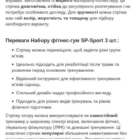
вправах. Виготовлена із
міцного
матеріалу-поліестеру, ця
стрічка
довговічна, стійка
до регулярного розтягування і не
потребує особливого догляду. Для
зручності
кожна стрічка
має свій
колір, жорсткість та товщину
для підбору
необхідного варіанту.
Переваги Набору фітнес-гум SP-Sport 3 шт.:
Стрічку можна переміщати, щоб задіяти різні групи
м'язів.
Ідеально підходить для реабілітації після травм та
розминки перед основним тренуванням.
Відмінний інструмент для ефективного тренування
м'язів сідниць.
Стильний дизайн надає професійного вигляду.
Підходить для різних видів тренувань та рівнів
фізичної підготовки.
Стрічку опору можна використовувати як
самостійний
тренажер у широкому спектрі вправ, включаючи фітнес,
лікувальну фізкультуру (ЛФК) та домашні тренування. Ці
еластичні стрічки
популярні
збільшення навантаження без
значного нарощування м'язової маси. Регулярні заняття з