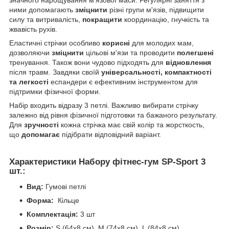
ними допомагають
зміцнити
різні групи м'язів, підвищити
силу та витривалість,
покращити
координацію, гнучкість та
жвавість рухів.
Еластичні стрічки особливо
корисні
для молодих мам,
дозволяючи
зміцнити
цільові м'язи та проводити
полегшені
тренування. Також вони чудово підходять для
відновлення
після травм. Завдяки своїй
універсальності, компактності
та легкості
еспандери є ефективним інструментом для
підтримки фізичної форми.
Набір входить відразу 3 петлі. Важливо вибирати стрічку
залежно від рівня фізичної підготовки та бажаного результату.
Для
зручності
кожна стрічка має свій колір та жорсткость,
що
допомагає
підібрати відповідний варіант.
Характеристики Набору фітнес-гум SP-Sport 3
шт.:
Вид:
Гумові петлі
Форма:
Кільце
Комплектація:
3 шт
Розмір:
S (64x8 см), M (74x8 см), L (84x8 см)