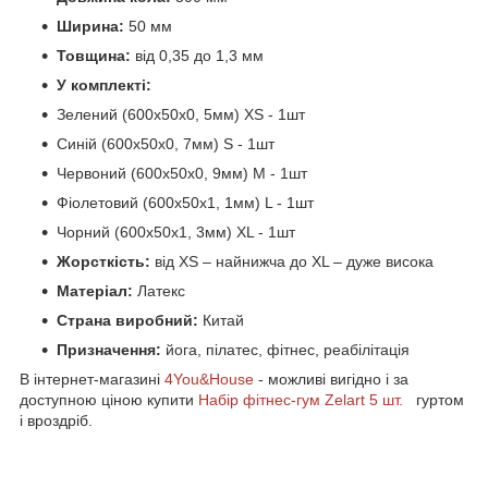
Ширина:
50 мм
Товщина:
від 0,35 до 1,3 мм
У комплекті:
Зелений (600х50х0, 5мм) XS - 1шт
Синій (600х50х0, 7мм) S - 1шт
Червоний (600х50х0, 9мм) M - 1шт
Фіолетовий (600х50х1, 1мм) L - 1шт
Чорний (600х50х1, 3мм) XL - 1шт
Жорсткість:
від XS – найнижча до XL – дуже висока
Матеріал:
Латекс
Страна виробний:
Китай
Призначення:
йога, пілатес, фітнес, реабілітація
В інтернет-магазині
4You&House
- можливі вигідно і за
доступною ціною купити
Набір фітнес-гум Zelart 5 шт.
гуртом
і вроздріб.