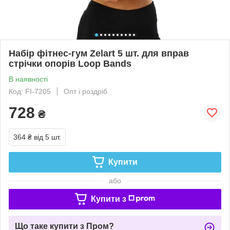
Набір фітнес-гум Zelart 5 шт. для вправ
стрічки опорів Loop Bands
В наявності
Код: FI-7205
Опт і роздріб
728
₴
364 ₴
від 5 шт.
Купити
або
Купити з
Що таке купити з Пром?