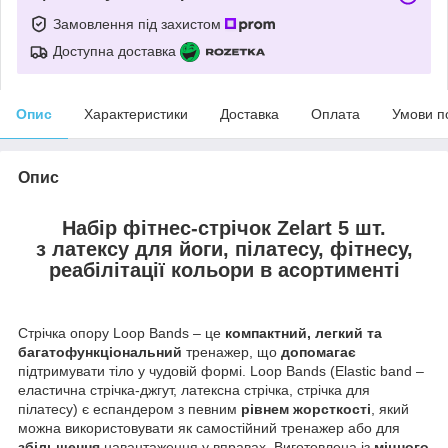
Замовлення під захистом
Доступна доставка
Опис
Характеристики
Доставка
Оплата
Умови п
Опис
Набір фітнес-стрічок Zelart 5 шт.
з латексу для йоги, пілатесу, фітнесу,
реабілітації кольори в асортименті
Стрічка опору Loop Bands – це
компактний, легкий та
багатофункціональний
тренажер, що
допомагає
підтримувати тіло у чудовій формі. Loop Bands (Elastic band –
еластична стрічка-джгут, латексна стрічка, стрічка для
пілатесу) є еспандером з певним
рівнем жорсткості
, який
можна використовувати як самостійний тренажер або для
збільшення
навантаження у вправах. Виготовлена із
міцного