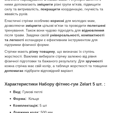
ними допомагають
зміцнити
різні групи м'язів, підвищити
силу та витривалість,
покращити
координацію, гнучкість та
жвавість рухів.
Еластичні стрічки особливо
корисні
для молодих мам,
дозволяючи
зміцнити
цільові м'язи та проводити
полегшені
тренування. Також вони чудово підходять для
відновлення
після травм. Завдяки своїй
універсальності, компактності
та легкості
еспандери є ефективним інструментом для
підтримки фізичної форми.
Стрічки мають
різну товщину
, що визначає їх ступінь
жорсткості. Важливо вибирати стрічку залежно від рівня
фізичної підготовки та бажаного результату. Для
зручності
кожна стрічка має свій колір, а таблиця жорсткості та товщини
допомагає
підібрати відповідний варіант.
Характеристики Набору фітнес-гум Zelart 5 шт. :
Вид:
Гумові петлі
Форма:
Кільце
Комплектація:
5 шт
Довжина кола:
500 мм