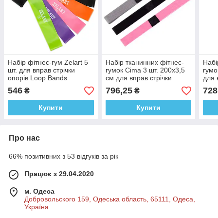
Набір фітнес-гум Zelart 5
Набір тканинних фітнес-
Набі
шт. для вправ стрічки
гумок Cima 3 шт. 200х3,5
гумо
опорів Loop Bands
см для вправ стрічки
для 
опорів
546
796,25
728
₴
₴
Купити
Купити
Про нас
66% позитивних з 53 відгуків за рік
Працює з 29.04.2020
м. Одеса
Добровольского 159, Одеська область, 65111, Одеса,
Україна