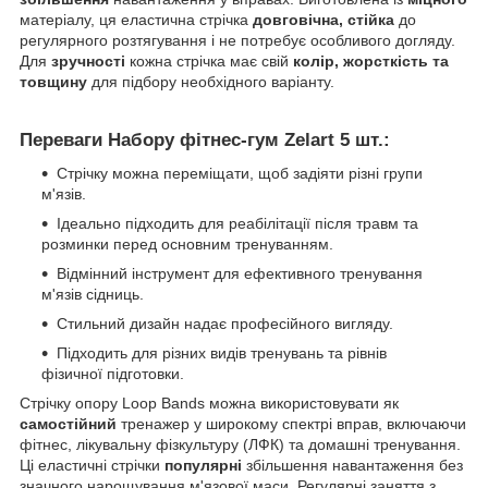
матеріалу, ця еластична стрічка
довговічна, стійка
до
регулярного розтягування і не потребує особливого догляду.
Для
зручності
кожна стрічка має свій
колір, жорсткість та
товщину
для підбору необхідного варіанту.
Переваги Набору фітнес-гум Zelart 5 шт.:
Стрічку можна переміщати, щоб задіяти різні групи
м'язів.
Ідеально підходить для реабілітації після травм та
розминки перед основним тренуванням.
Відмінний інструмент для ефективного тренування
м'язів сідниць.
Стильний дизайн надає професійного вигляду.
Підходить для різних видів тренувань та рівнів
фізичної підготовки.
Стрічку опору Loop Bands можна використовувати як
самостійний
тренажер у широкому спектрі вправ, включаючи
фітнес, лікувальну фізкультуру (ЛФК) та домашні тренування.
Ці еластичні стрічки
популярні
збільшення навантаження без
значного нарощування м'язової маси. Регулярні заняття з