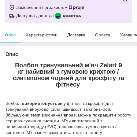
Замовлення під захистом
Доступна доставка
Опис
Характеристики
Доставка
Оплата
Умови п
Опис
Волбол тренувальний м'яч
Zelart
9
кг
набивний
з
гумовою крихтою /
синтепоном
чорний для кросфіту та
фітнесу
Волбол
використовується
у фітнесі та кросфіті для
тренування вибухової сили, швидкості та спритності.
Збільшуючи темп виконання вправ, можна
покращити
роботу
серцево-судинної системи. М'яч виготовлений з
поливинилхлориду (PVC), наповнювач: гумова крихта /
синтепон. М'яч може замінити гантелі та штангу.