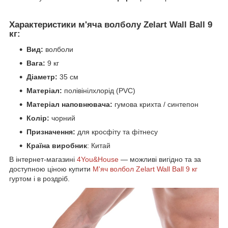
Характеристики м'яча волболу Zelart Wall Ball 9
кг:
Вид:
волболи
Вага:
9 кг
Діаметр:
35 см
Матеріал:
полівінілхлорід (PVC)
Матеріал наповнювача:
гумова крихта / синтепон
Колір:
чорний
Призначення:
для кросфіту та фітнесу
Країна виробник
: Китай
В інтернет-магазині
4You&House
— можливі вигідно та за
доступною ціною купити
М'яч волбол Zelart Wall Ball 9 кг
гуртом і в роздріб.