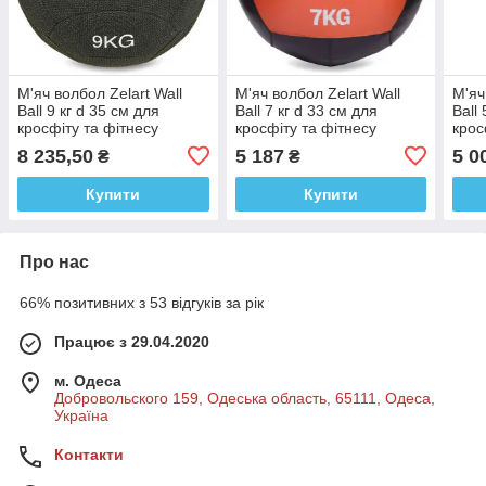
М'яч волбол Zelart Wall
М'яч волбол Zelart Wall
М'яч
Ball 9 кг d 35 см для
Ball 7 кг d 33 см для
Ball
кросфіту та фітнесу
кросфіту та фітнесу
крос
8 235,50
5 187
5 0
₴
₴
Купити
Купити
Про нас
66% позитивних з 53 відгуків за рік
Працює з 29.04.2020
м. Одеса
Добровольского 159, Одеська область, 65111, Одеса,
Україна
Контакти