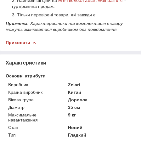
Найнижніші ціни на
М'яч волбол Zelart Wall Ball 9 кг
-
гурт/різняна продаж.
Тільки перевірені товари, які завжди є.
Примітка:
Характеристики та комплектація товару
можуть змінюватися виробником без повідомлення.
Приховати
Характеристики
Основні атрибути
Виробник
Zelart
Країна виробник
Китай
Вікова група
Доросла
Діаметр
35 см
Максимальне
9 кг
навантаження
Стан
Новий
Тип
Гладкий