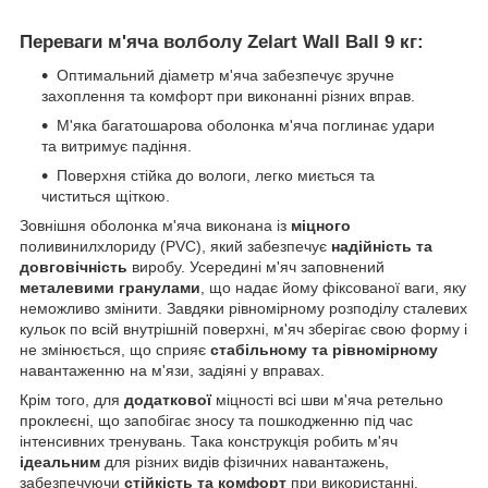
Переваги м'яча волболу Zelart Wall Ball 9 кг:
Оптимальний діаметр м'яча забезпечує зручне
захоплення та комфорт при виконанні різних вправ.
М'яка багатошарова оболонка м'яча поглинає удари
та витримує падіння.
Поверхня стійка до вологи, легко миється та
чиститься щіткою.
Зовнішня оболонка м'яча виконана із
міцного
поливинилхлориду (PVC), який забезпечує
надійність та
довговічність
виробу. Усередині м'яч заповнений
металевими гранулами
, що надає йому фіксованої ваги, яку
неможливо змінити. Завдяки рівномірному розподілу сталевих
кульок по всій внутрішній поверхні, м'яч зберігає свою форму і
не змінюється, що сприяє
стабільному та рівномірному
навантаженню на м'язи, задіяні у вправах.
Крім того, для
додаткової
міцності всі шви м'яча ретельно
проклеєні, що запобігає зносу та пошкодженню під час
інтенсивних тренувань. Така конструкція робить м'яч
ідеальним
для різних видів фізичних навантажень,
забезпечуючи
стійкість та комфорт
при використанні.