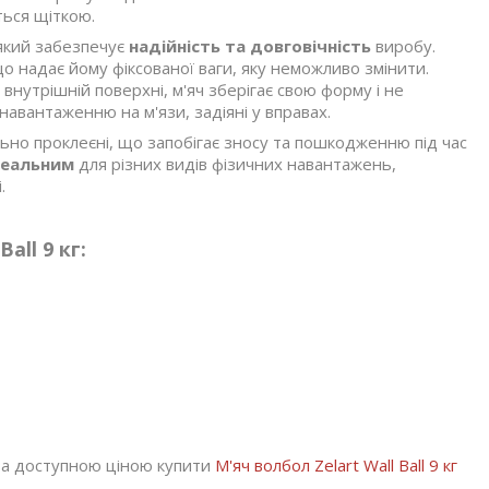
ться щіткою.
 який забезпечує
надійність та довговічність
виробу.
що надає йому фіксованої ваги, яку неможливо змінити.
внутрішній поверхні, м'яч зберігає свою форму і не
навантаженню на м'язи, задіяні у вправах.
льно проклеєні, що запобігає зносу та пошкодженню під час
деальним
для різних видів фізичних навантажень,
.
all 9 кг:
за доступною ціною купити
М'яч волбол Zelart Wall Ball 9 кг