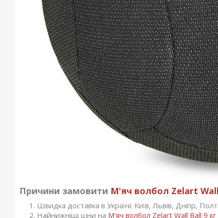
Причини замовити
М'яч волбол Zelart Wall 
Швидка доставка в Україні: Київ, Львів, Дніпр, Полта
Найнижніші ціни на
М'яч волбол Zelart Wall Ball 9 кг