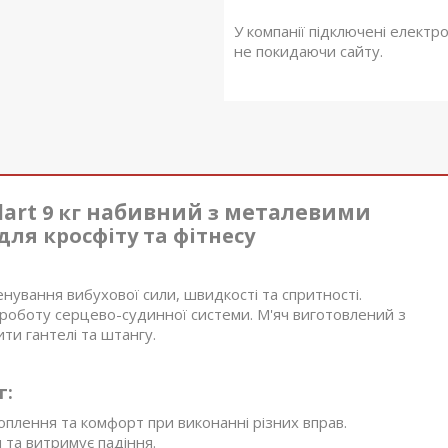
У компанії підключені електр
не покидаючи сайту.
lart
набивний
металевими
9 кг
з
ля кросфіту та фітнесу
ренування вибухової сили, швидкості та спритності.
роботу серцево-судинної системи. М'яч виготовлений з
ти гантелі та штангу.
г:
плення та комфорт при виконанні різних вправ.
 та витримує падіння.