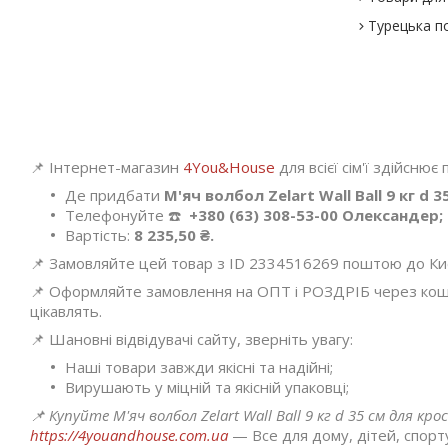
Турецька п
📌 Інтернет-магазин
4You&House
для всієї сім'ї здійснює
Де придбати
М'яч волбол Zelart Wall Ball 9 кг d 
Телефонуйте ☎️
+380 (63) 308-53-00 Олександер;
Вартість:
8 235,50 ₴.
📌 Замовляйте цей товар з ID 2334516269 поштою до Києва
📌 Оформляйте замовлення на ОПТ і РОЗДРІБ через кошик
цікавлять.
📌 Шановні відвідувачі сайту, зверніть увагу:
Наші товари завжди якісні та надійні;
Вирушають у міцній та якісній упаковці;
📌 Купуйте М'яч волбол Zelart Wall Ball 9 кг d 35 см для 
https://4youandhouse.com.ua
— Все для дому, дітей, спорту