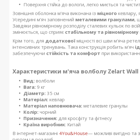
Поверхня стійка до вологи, легко миється та чисти
Зовнішня оболонка м'яча виконана із
міцного
кевлару,
Усередині м'яч заповнений
металевими гранулами
, 
Завдяки рівномірному розподілу сталевих кульок по всій 
змінюється, що сприяє
стабільному та рівномірному
Крім того, для
додаткової
міцності всі шви м'яча рете
інтенсивних тренувань. Така конструкція робить м'яч
і
забезпечуючи
стійкість та комфорт
при використанні
Характеристики м'яча волболу Zelart Wall B
Вид:
волболи
Вага:
9 кг
Діаметр:
35 см
Матеріал:
кевлар
Матеріал наповнювача:
металевие гранулы
Колір:
чорний
Призначення:
для кросфіту та фітнесу
Країна виробник
: Китай
В інтернет-магазині
4You&House
— можливі вигідно та 
гуртом і в роздріб.