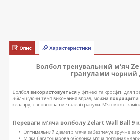
Опис
Характеристики
Ze
Волбол тренувальний м'яч
гранулами
чорний д
Волбол
використовується
у фітнесі та кросфіті для т
Збільшуючи темп виконання вправ, можна
покращити
кевлару, наповнювач металеві гранули. М'яч може заміни
Переваги м'яча волболу Zelart Wall Ball 9 к
Оптимальний діаметр м'яча забезпечує зручне захо
М'яка багатошарова оболонка м'яча поглинає удари