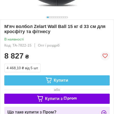
М'яч волбол Zelart Wall Ball 15 кг d 33 см для
кросфіту та фітнесу
В наявності
Код: TA-7822-15
Опт і роздріб
8 827
₴
4 468,10 ₴
від 5 шт.
Купити
або
Купити з
Що таке купити з Пром?