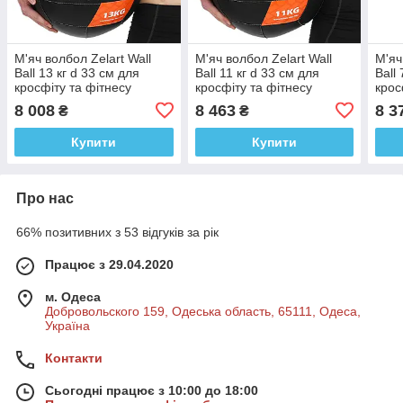
М'яч волбол Zelart Wall
М'яч волбол Zelart Wall
М'яч
Ball 13 кг d 33 см для
Ball 11 кг d 33 см для
Ball
кросфіту та фітнесу
кросфіту та фітнесу
крос
8 008
8 463
8 3
₴
₴
Купити
Купити
Про нас
66% позитивних з 53 відгуків за рік
Працює з 29.04.2020
м. Одеса
Добровольского 159, Одеська область, 65111, Одеса,
Україна
Контакти
Сьогодні працює з 10:00 до 18:00