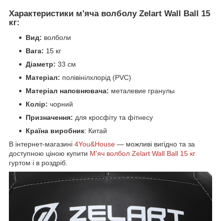
Характеристики м'яча волболу Zelart Wall Ball 15
кг:
Вид:
волболи
Вага:
15 кг
Діаметр:
33 см
Матеріал:
полівінілхлорід (PVC)
Матеріал наповнювача:
металевие гранулы
Колір:
чорний
Призначення:
для кросфіту та фітнесу
Країна виробник
: Китай
В інтернет-магазині
4You&House
— можливі вигідно та за
доступною ціною купити
М'яч волбол Zelart Wall Ball 15 кг
гуртом і в роздріб.