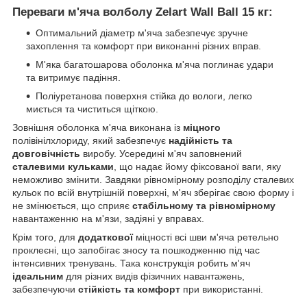
Переваги м'яча волболу Zelart Wall Ball 15 кг:
Оптимальний діаметр м'яча забезпечує зручне
захоплення та комфорт при виконанні різних вправ.
М'яка багатошарова оболонка м'яча поглинає удари
та витримує падіння.
Поліуретанова поверхня стійка до вологи, легко
миється та чиститься щіткою.
Зовнішня оболонка м'яча виконана із
міцного
полівінілхлориду, який забезпечує
надійність та
довговічність
виробу. Усередині м'яч заповнений
сталевими кульками
, що надає йому фіксованої ваги, яку
неможливо змінити. Завдяки рівномірному розподілу сталевих
кульок по всій внутрішній поверхні, м'яч зберігає свою форму і
не змінюється, що сприяє
стабільному та рівномірному
навантаженню на м'язи, задіяні у вправах.
Крім того, для
додаткової
міцності всі шви м'яча ретельно
проклеєні, що запобігає зносу та пошкодженню під час
інтенсивних тренувань. Така конструкція робить м'яч
ідеальним
для різних видів фізичних навантажень,
забезпечуючи
стійкість та комфорт
при використанні.