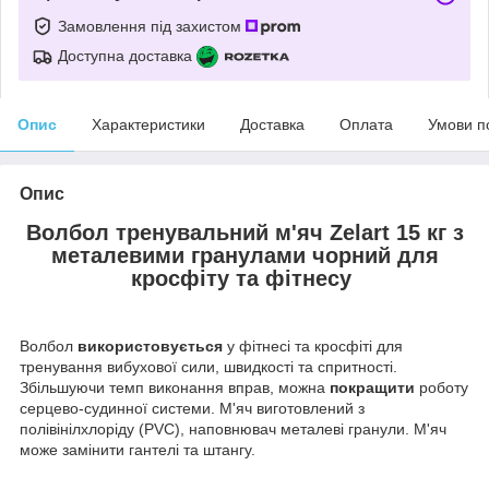
Замовлення під захистом
Доступна доставка
Опис
Характеристики
Доставка
Оплата
Умови п
Опис
Волбол тренувальний м'яч
Zelart
15 кг
з
металевими гранулами
чорний для
кросфіту та фітнесу
Волбол
використовується
у фітнесі та кросфіті для
тренування вибухової сили, швидкості та спритності.
Збільшуючи темп виконання вправ, можна
покращити
роботу
серцево-судинної системи. М'яч виготовлений з
полівінілхлоріду (PVC), наповнювач металеві гранули. М'яч
може замінити гантелі та штангу.