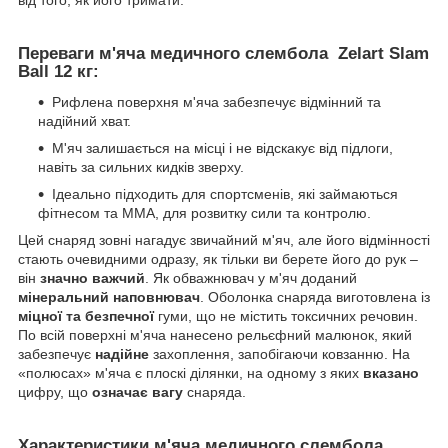
від того, як його тримати.
Переваги м'яча медичного слембола
Zelart Slam
Ball 12 кг:
Рифлена поверхня м'яча забезпечує відмінний та
надійний хват.
М'яч залишається на місці і не відскакує від підлоги,
навіть за сильних кидків зверху.
Ідеально підходить для спортсменів, які займаються
фітнесом та ММА, для розвитку сили та контролю.
Цей снаряд зовні нагадує звичайний м'яч, але його відмінності
стають очевидними одразу, як тільки ви берете його до рук –
він
значно важчий
. Як обважнювач у м'яч доданий
мінеральний наповнювач
. Оболонка снаряда виготовлена із
міцної та безпечної
гуми, що не містить токсичних речовин.
По всій поверхні м'яча нанесено рельєфний малюнок, який
забезпечує
надійне
захоплення, запобігаючи ковзанню. На
«полюсах» м'яча є плоскі ділянки, на одному з яких
вказано
цифру, що
означає вагу
снаряда.
Характеристики м'яча медичного слембола