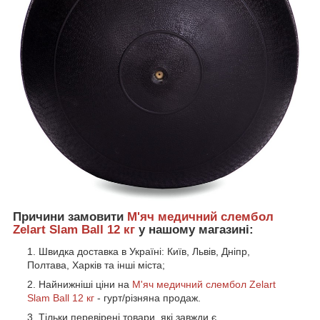
Причини замовити
М'яч медичний слембол
Zelart Slam Ball 12 кг
у нашому магазині:
Швидка доставка в Україні: Київ, Львів, Дніпр,
Полтава, Харків та інші міста;
Найнижніші ціни на
М'яч медичний слембол Zelart
Slam Ball 12 кг
- гурт/різняна продаж.
Тільки перевірені товари, які завжди є.