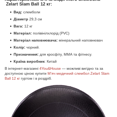
Zelart Slam Ball 12 кг:
Вид:
слемболи
Діаметр
29,3 см
Вага:
12 кг
Матеріал:
полівінілхлорід (PVC)
Матеріал наповнювача:
мінеральний наповнювач
Колір:
чорний.
Призначення:
для кросфіту, ММА та фітнесу.
Країна виробник
: Китай
В інтернет-магазині
4You&House
— можливі вигідно та за
доступною ціною купити
М'яч медичний слембол Zelart Slam
Ball 12 кг
гуртом і в роздріб.