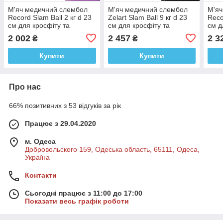
М'яч медичний слембол
М'яч медичний слембол
М'яч
Record Slam Ball 2 кг d 23
Zelart Slam Ball 9 кг d 23
Reco
см для кросфіту та
см для кросфіту та
см д
фітнесу
фітнесу
фітн
2 002
2 457
2 3
₴
₴
Купити
Купити
Про нас
66% позитивних з 53 відгуків за рік
Працює з 29.04.2020
м. Одеса
Добровольского 159, Одеська область, 65111, Одеса,
Україна
Контакти
Сьогодні працює з 11:00 до 17:00
Показати весь графік роботи