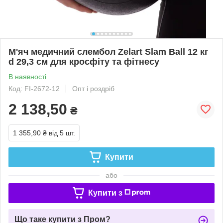
М'яч медичний слембол Zelart Slam Ball 12 кг
d 29,3 см для кросфіту та фітнесу
В наявності
Код: FI-2672-12
Опт і роздріб
2 138,50
₴
1 355,90 ₴
від 5 шт.
Купити
або
Купити з
Що таке купити з Пром?