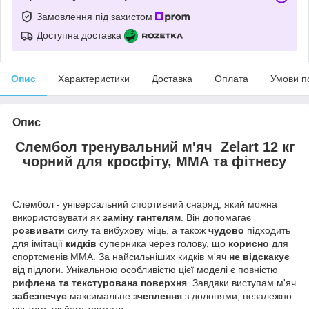
Замовлення під захистом
Доступна доставка
Опис
Характеристики
Доставка
Оплата
Умови п
Опис
Слембол тренувальний м'яч
Zelart
12 кг
чорний для кросфіту, ММА та фітнесу
Слембол - універсальний спортивний снаряд, який можна
використовувати як
заміну гантелям
. Він допомагає
розвивати
силу та вибухову міць, а також
чудово
підходить
для імітації
кидків
суперника через голову, що
корисно
для
спортсменів ММА. За найсильніших кидків м'яч
не відскакує
від підлоги. Унікальною особливістю цієї моделі є повністю
рифлена та текстурована поверхня
. Завдяки виступам м'яч
забезпечує
максимальне
зчеплення
з долонями, незалежно