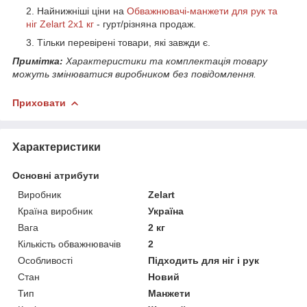
Найнижніші ціни на
Обважнювачі-манжети для рук та
ніг Zelart 2x1 кг
- гурт/різняна продаж.
Тільки перевірені товари, які завжди є.
Примітка:
Характеристики та комплектація товару
можуть змінюватися виробником без повідомлення.
Приховати
Характеристики
Основні атрибути
Виробник
Zelart
Країна виробник
Україна
Вага
2 кг
Кількість обважнювачів
2
Особливості
Підходить для ніг і рук
Стан
Новий
Тип
Манжети