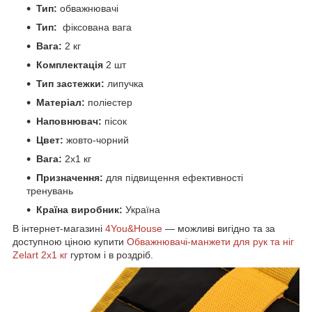
Тип:
обважнювачі
Тип:
фіксована вага
Вага:
2 кг
Комплектація
2 шт
Тип застежки:
липучка
Матеріал:
поліестер
Наповнювач:
пісок
Цвет:
жовто-чорний
Вага:
2х1 кг
Призначення:
для підвищення ефективності
тренувань
Країна виробник:
Україна
В інтернет-магазині
4You&House
— можливі вигідно та за
доступною ціною купити
Обважнювачі-манжети для рук та ніг
Zelart 2x1 кг
гуртом і в роздріб.