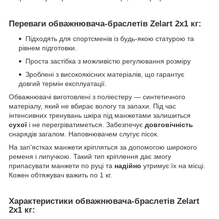
Переваги обважнювача-браслетів Zelart 2х1 кг:
Підходять для спортсменів із будь-якою статурою та
рівнем підготовки.
Проста застібка з можливістю регулювання розміру
Зроблені з високоякісних матеріалів, що гарантує
довгий термін експлуатації.
Обважнювачі виготовлені з поліестеру — синтетичного
матеріалу, який не вбирає вологу та запахи. Під час
інтенсивних тренувань шкіра під манжетами залишиться
сухої
і не перегріватиметься. Забезпечує
довговічність
снарядів загалом. Наповнювачем слугує пісок.
На зап'ястках манжети кріпляться за допомогою широкого
ременя і липучкою. Такий тип кріплення дає змогу
припасувати манжети по руці та
надійно
утримує їх на місці.
Кожен обтяжувач важить по 1 кг.
Характеристики обважнювача-браслетів Zelart
2х1 кг: