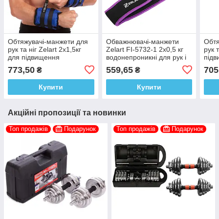
Обтяжувачі-манжети для
Обважнювачі-манжети
Обтя
рук та ніг Zelart 2x1,5кг
Zelart FI-5732-1 2x0,5 кг
рук т
для підвищення
водонепроникні для рук і
підв
ефективності тренувань
ніг
трен
773,50
559,65
705
₴
₴
Купити
Купити
Акційні пропозиції та новинки
Топ продажів
Подарунок
Топ продажів
Подарунок