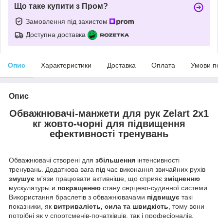
Що таке купити з Пром?
Замовлення під захистом
Доступна доставка
Опис
Характеристики
Доставка
Оплата
Умови п
Опис
Обважнювачі-манжети для рук Zelart 2x1
кг жовто-чорні для підвищення
ефективності тренувань
Обважнювачі створені для
збільшення
інтенсивності
тренувань. Додаткова вага під час виконання звичайних рухів
змушує
м'язи працювати активніше, що сприяє
зміцненню
мускулатуры и
покращенню
стану серцево-судинної системи.
Використання браслетів з обважнювачами
підвищує
такі
показники, як
витривалість, сила та швидкість
, тому вони
потрібні як у спортсменів-початківців, так і професіоналів.