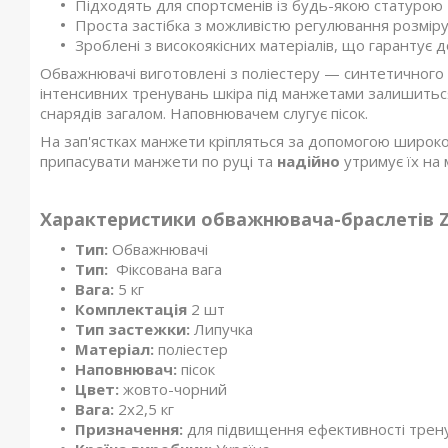
Підходять для спортсменів із будь-якою статурою т
Проста застібка з можливістю регулювання розмір
Зроблені з високоякісних матеріалів, що гарантує д
Обважнювачі виготовлені з поліестеру — синтетичного м
інтенсивних тренувань шкіра під манжетами залишить
снарядів загалом. Наповнювачем слугує пісок.
На зап'ястках манжети кріпляться за допомогою широког
припасувати манжети по руці та
надійно
утримує їх на 
Характеристики обважнювача-браслетів Zel
Тип:
Обважнювачі
Тип:
Фіксована вага
Вага:
5 кг
Комплектація
2 шт
Тип застежки:
Липучка
Матеріал:
поліестер
Наповнювач:
пісок
Цвет:
жовто-чорний
Вага:
2х2,5 кг
Призначення:
для підвищення ефективності трен