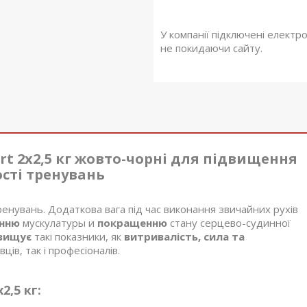
У компанії підключені електр
не покидаючи сайту.
t 2x2,5 кг жовто-чорні для підвищення
сті тренувань
ренувань. Додаткова вага під час виконання звичайних рухів
енню
мускулатуры и
покращенню
стану серцево-судинної
вищує
такі показники, як
витривалість, сила та
ців, так і професіоналів.
2,5 кг: