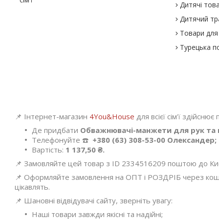
Дитячі тов
Дитячий тр
Товари для 
Турецька п
📌 Інтернет-магазин
4You&House
для всієї сім'ї здійснює
Де придбати
Обважнювачі-манжети для рук та ні
Телефонуйте ☎️
+380 (63) 308-53-00 Олександер;
Вартість:
1 137,50 ₴.
📌 Замовляйте цей товар з ID 2334516209 поштою до Києва
📌 Оформляйте замовлення на ОПТ і РОЗДРІБ через кошик
цікавлять.
📌 Шановні відвідувачі сайту, зверніть увагу:
Наші товари завжди якісні та надійні;