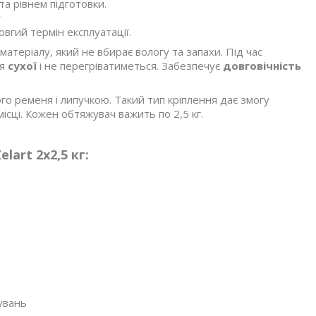
а рівнем підготовки.
у
овгий термін експлуатації.
атеріалу, який не вбирає вологу та запахи. Під час
ся
сухої
і не перегріватиметься. Забезпечує
довговічність
о ременя і липучкою. Такий тип кріплення дає змогу
місці. Кожен обтяжувач важить по 2,5 кг.
art 2х2,5 кг:
увань