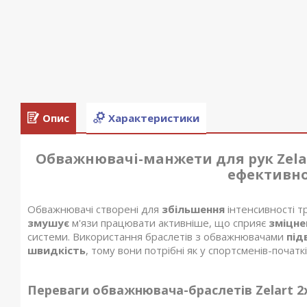
Опис
Характеристики
Обважнювачі-манжети для рук Zelar
ефективно
Обважнювачі створені для
збільшення
інтенсивності т
змушує
м'язи працювати активніше, що сприяє
зміцн
системи. Використання браслетів з обважнювачами
під
швидкість
, тому вони потрібні як у спортсменів-початків
Переваги обважнювача-браслетів Zelart 2х