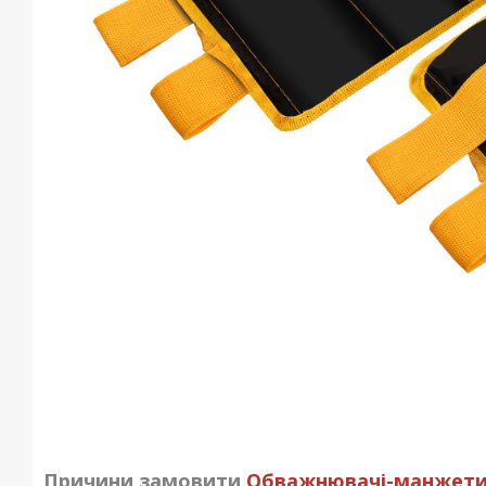
Причини замовити
Обважнювачі-манжети дл