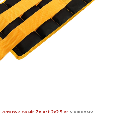
я рук та ніг Zelart 2x2,5 кг
у нашому