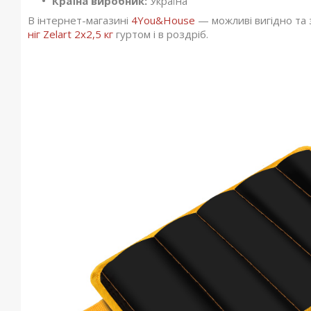
Країна виробник:
Україна
В інтернет-магазині
4You&House
— можливі вигідно та
ніг Zelart 2x2,5 кг
гуртом і в роздріб.