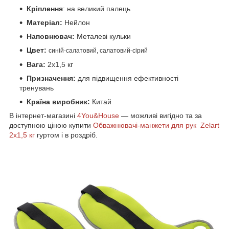
Кріплення
: на великий палець
Матеріал:
Нейлон
Наповнювач:
Металеві кульки
Цвет:
синій-салатовий, салатовий-сірий
Вага:
2х1,5 кг
Призначення:
для підвищення ефективності
тренувань
Країна виробник:
Китай
В інтернет-магазині
4You&House
— можливі вигідно та за
доступною ціною купити
Обважнювачі-манжети для рук Zelart
2x1,5 кг
гуртом і в роздріб.