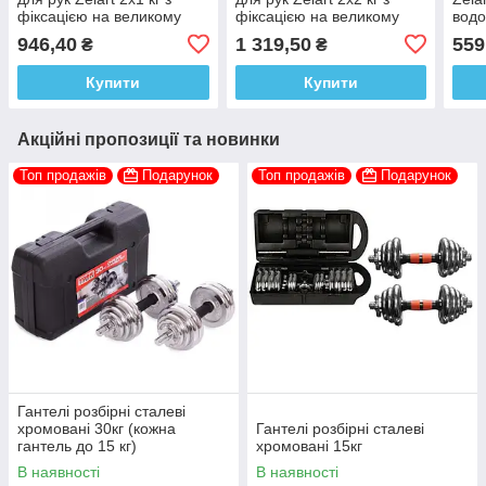
фіксацією на великому
фіксацією на великому
водо
пальці для
пальці для
ніг
946,40
1 319,50
559
₴
₴
загальнозміцнювальних
загальнозміцнювальних
вправ
вправ
Купити
Купити
Акційні пропозиції та новинки
Топ продажів
Подарунок
Топ продажів
Подарунок
Гантелі розбірні сталеві
хромовані 30кг (кожна
Гантелі розбірні сталеві
гантель до 15 кг)
хромовані 15кг
В наявності
В наявності