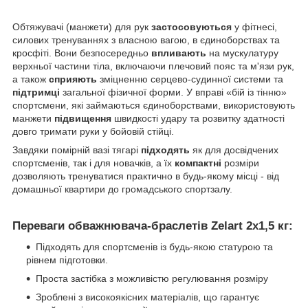
Обтяжувачі (манжети) для рук
застосовуються
у фітнесі,
силових тренуваннях з власною вагою, в єдиноборствах та
кросфіті. Вони безпосередньо
впливають
на мускулатуру
верхньої частини тіла, включаючи плечовий пояс та м'язи рук,
а також
сприяють
зміцненню серцево-судинної системи та
підтримці
загальної фізичної форми. У вправі «бій із тінню»
спортсмени, які займаються єдиноборствами, використовують
манжети
підвищення
швидкості удару та розвитку здатності
довго тримати руки у бойовій стійці.
Завдяки помірній вазі тягарі
підходять
як для досвідчених
спортсменів, так і для новачків, а їх
компактні
розміри
дозволяють тренуватися практично в будь-якому місці - від
домашньої квартири до громадського спортзалу.
Переваги обважнювача-браслетів Zelart 2х1,5 кг:
Підходять для спортсменів із будь-якою статурою та
рівнем підготовки.
Проста застібка з можливістю регулювання розміру
Зроблені з високоякісних матеріалів, що гарантує