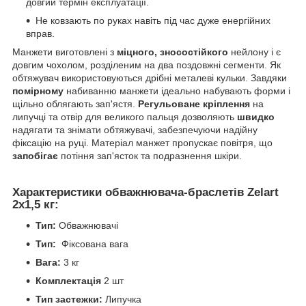
довгий термін експлуатації.
Не ковзають по руках навіть під час дуже енергійних
вправ.
Манжети виготовлені з
міцного, зносостійкого
нейлону і є
довгим чохолом, розділеним на два поздовжні сегменти. Як
обтяжувач використовуються дрібні металеві кульки. Завдяки
помірному
набиванню манжети ідеально набувають форми і
щільно облягають зап'ястя.
Регульоване кріплення
на
липучці та отвір для великого пальця дозволяють
швидко
надягати та знімати обтяжувачі, забезпечуючи надійну
фіксацію на руці. Матеріал манжет пропускає повітря, що
запобігає
потіння зап'ясток та подразнення шкіри.
Характеристики обважнювача-браслетів Zelart
2х1,5 кг:
Тип:
Обважнювачі
Тип:
Фіксована вага
Вага:
3 кг
Комплектація
2 шт
Тип застежки:
Липучка