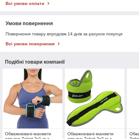
Всі умови оплати
Умови повернення
Повернення товару впродовж 14 днів за рахунок покупця
Всі умови повернення
Подібні товари компанії
Обважнювачі-манжети
Обважнювачі-манжети
Обв
для рук Zelart 2x1 кг з
для рук Zelart 2x2 кг з
Zela