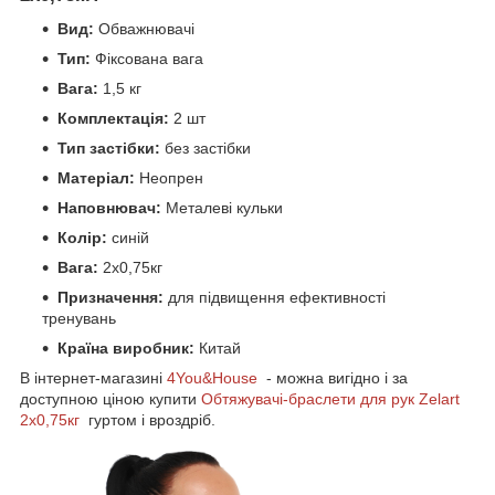
Вид:
Обважнювачі
Тип:
Фіксована вага
Вага:
1,5 кг
Комплектація:
2 шт
Тип застібки:
без застібки
Матеріал:
Неопрен
Наповнювач:
Металеві кульки
Колір:
синій
Вага:
2х0,75кг
Призначення:
для підвищення ефективності
тренувань
Країна виробник:
Китай
В інтернет-магазині
4You&House
- можна вигідно і за
доступною ціною купити
Обтяжувачі-браслети для рук Zelart
2х0,75кг
гуртом і вроздріб.