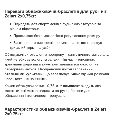
Переваги обважнювачів-браслетів для рук і ніг
Zelart 2х0,75кг:
Підходять для спортсменів з будь-якою статурою та
рівнем підготовки.
Проста застібка з можливістю регулювання розміру
Виготовлені з високоякісних матеріалів, що гарантує
тривалий термін служби.
Обтяжувачі виготовлені з неопрену – синтетичного матеріалу,
який не вбирає вологу та запахи. Під час інтенсивних
тренувань шкіра під манжетами залишиться
сухою
і не
перегріватиметься. Неопреновий чохол заповнений
сталевими кульками
, що забезпечує
рівномірний
розподіл
навантаження на кінцівки.
Кожен обтяжувач важить 0,75 кг. У
комплект
входить два
манжети, які можна надягати на руки або ноги для
збільшення інтенсивності тренувань.
Характеристики обважнювачів-браслетів Zelart
2х0,75кг
: