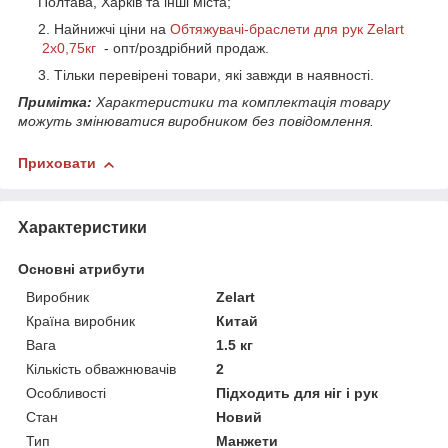
Полтава, Харків та інші міста;
Найнижчі ціни на
Обтяжувачі-браслети для рук Zelart
2х0,75кг
- опт/роздрібний продаж.
Тільки перевірені товари, які завжди в наявності.
Примітка:
Характеристики та комплектація товару
можуть змінюватися виробником без повідомлення.
Приховати
Характеристики
Основні атрибути
Виробник
Zelart
Країна виробник
Китай
Вага
1.5 кг
Кількість обважнювачів
2
Особливості
Підходить для ніг і рук
Стан
Новий
Тип
Манжети