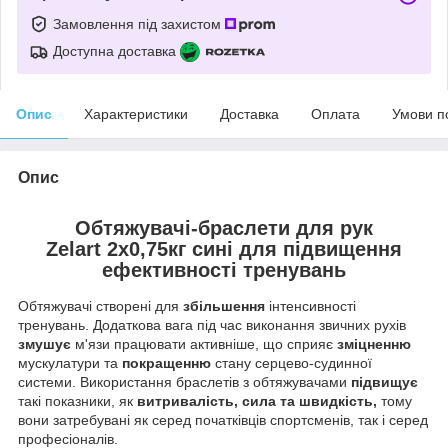
Замовлення під захистом
Доступна доставка
Опис
Характеристики
Доставка
Оплата
Умови п
Опис
Обтяжувачі-браслети для рук
Zelart
2x0,75кг
сині для підвищення
ефективності тренувань
Обтяжувачі створені для
збільшення
інтенсивності
тренувань. Додаткова вага під час виконання звичних рухів
змушує
м'язи працювати активніше, що сприяє
зміцненню
мускулатури та
покращенню
стану серцево-судинної
системи. Використання браслетів з обтяжувачами
підвищує
такі показники, як
витривалість, сила та швидкість,
тому
вони затребувані як серед початківців спортсменів, так і серед
професіоналів.