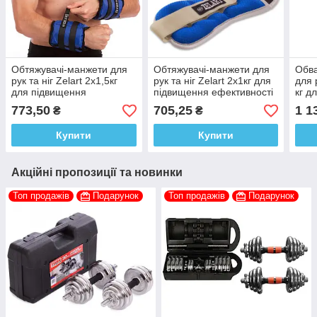
Обтяжувачі-манжети для
Обтяжувачі-манжети для
Обв
рук та ніг Zelart 2x1,5кг
рук та ніг Zelart 2x1кг для
для 
для підвищення
підвищення ефективності
кг д
ефективності тренувань
тренувань
ефек
773,50
705,25
1 1
₴
₴
Купити
Купити
Акційні пропозиції та новинки
Топ продажів
Подарунок
Топ продажів
Подарунок