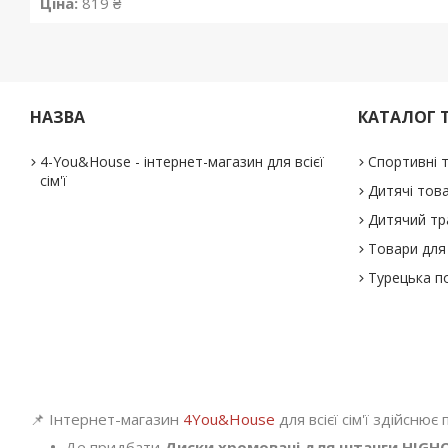
Ціна:
819 ₴
НАЗВА
КАТАЛОГ 
4-You&House - інтернет-магазин для всієї
Спортивні 
сім'ї
Дитячі тов
Дитячий тр
Товари для 
Турецька п
📌 Інтернет-магазин
4You&House
для всієї сім'ї здійснює
Де придбати
Диски хромовані для штанги HIGHQ