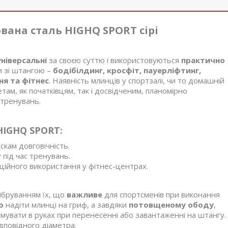
вана сталь HIGHQ SPORT сірі
універсальні
за своєю суттю і використовуються
практично
и зі штангою –
бодібілдинг, кросфіт, пауерліфтинг,
ня та фітнес
. Наявність млинців у спортзалі, чи то домашній
ам, як початківцям, так і досвідченим, планомірно
с тренувань.
HIGHQ SPORT:
скам довговічність.
під час тренувань.
рційного використання у фітнес-центрах.
ібруванням їх, що
важливе
для спортсменів при виконання
о
надіти млинці на гриф, а завдяки
потовщеному ободу
,
мувати в руках при перенесенні або завантаженні на штангу.
дповідного діаметра.