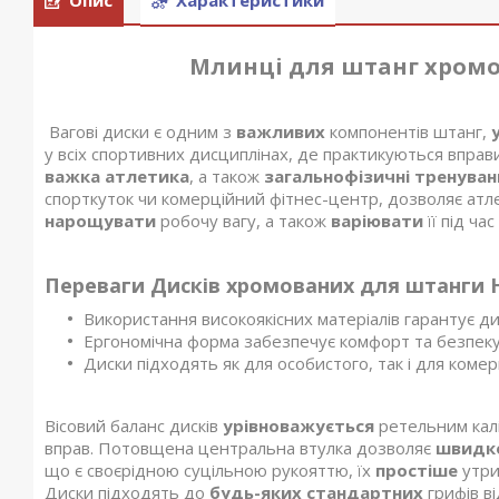
Млинці для штанг хромо
Вагові диски є одним з
важливих
компонентів штанг,
у всіх спортивних дисциплінах, де практикуються вправ
важка атлетика
, а також
загальнофізичні тренуван
спорткуток чи комерційний фітнес-центр, дозволяє атлет
нарощувати
робочу вагу, а також
варіювати
її під ча
Переваги Дисків хромованих для штанги 
Використання високоякісних матеріалів гарантує ди
Ергономічна форма забезпечує комфорт та безпеку 
Диски підходять як для особистого, так і для коме
Вісовий баланс дисків
урівноважується
ретельним кал
вправ. Потовщена центральна втулка дозволяє
швидк
що є своєрідною суцільною рукояттю, їх
простіше
утри
Диски підходять до
будь-яких стандартних
грифів ві