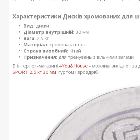
Характеристики Дисків хромованих для ш
Вид:
диски
Діаметр внутрішній:
30 мм
Вага:
2.5 кг
Матеріал:
хромована сталь
Страна виробний:
Кітай
Призначення:
для тренувань з вільними вагами
В інтернет-магазині
4You&House
- можливі вигідно і з
SPORT 2,5 кг 30 мм
гуртом і вроздріб.