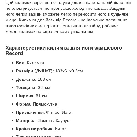
Цей килимок вирізняється функціональністю та надійністю: він
не електризується, не пропускає холод і не ковзає. Завдяки
його легкій вазі ви зможете легко переносити його в будь-яке
місце. Килимки для йоги від Record - це ідеальне поєднання
високоякісних
матеріалів і стильного дизайну, роблячи
кожен килимок по-справжньому унікальним.
Характеристики килимка для йоги замшевого
Record
Вид
: Килимки
Розміри (ДхШхТ)
: 183x61x0.3см
Довжина
: 183 см
Товщина
: 0.3 см
Ширина
: 61 см
Форма
: Прямокутна
Призначення
: Фітнес, Йога
Матеріал
: Замша / Каучук
Країна виробник:
Китай
Тип
: килимок для йоги.