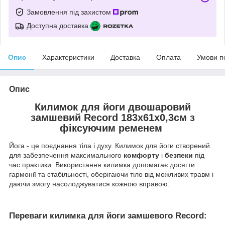
Замовлення під захистом
Доступна доставка
Опис
Характеристики
Доставка
Оплата
Умови п
Опис
Килимок для йоги двошаровий
замшевий Record 183x61x0,3см з
фіксуючим ременем
Йога - це поєднання тіла і духу. Килимок для йоги створений
для забезпечення максимального
комфорту
і
безпеки
під
час практики. Використання килимка допомагає досягти
гармонії та стабільності, оберігаючи тіло від можливих травм і
даючи змогу насолоджуватися кожною вправою.
Переваги килимка для йоги замшевого Record: