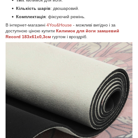
Кількість шарів
: двошаровий.
Комплектація
: фіксуючий ремінь.
В інтернет-магазині
4You&House
- можливі вигідно і за
доступною ціною купити
Килимок для йоги замшевий
Record 183x61x0,3см
гуртом і вроздріб.