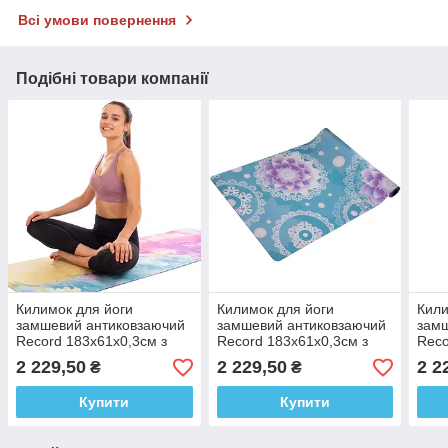
Всі умови повернення
Подібні товари компанії
Килимок для йоги
Килимок для йоги
Кили
замшевий антиковзаючий
замшевий антиковзаючий
замш
Record 183x61x0,3см з
Record 183x61x0,3см з
Reco
акварельним принтом
приємним квітковим
прин
2 229,50
2 229,50
2 2
₴
₴
принтом
лото
Купити
Купити