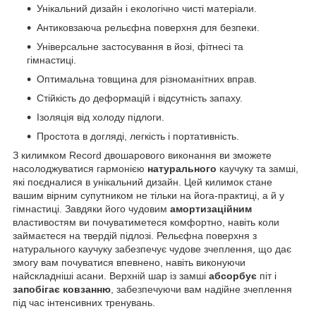
Унікальний дизайн і екологічно чисті матеріали.
Антиковзаюча рельєфна поверхня для безпеки.
Універсальне застосування в йозі, фітнесі та
гімнастиці.
Оптимальна товщина для різноманітних вправ.
Стійкість до деформацій і відсутність запаху.
Ізоляція від холоду підлоги.
Простота в догляді, легкість і портативність.
З килимком Record двошарового виконання ви зможете
насолоджуватися гармонією
натурального
каучуку та замші,
які поєдналися в унікальний дизайн. Цей килимок стане
вашим вірним супутником не тільки на йога-практиці, а й у
гімнастиці. Завдяки його чудовим
амортизаційним
властивостям ви почуватиметеся комфортно, навіть коли
займаєтеся на твердій підлозі. Рельєфна поверхня з
натурального каучуку забезпечує чудове зчеплення, що дає
змогу вам почуватися впевнено, навіть виконуючи
найскладніші асани. Верхній шар із замші
абсорбує
піт і
запобігає ковзанню
, забезпечуючи вам надійне зчеплення
під час інтенсивних тренувань.